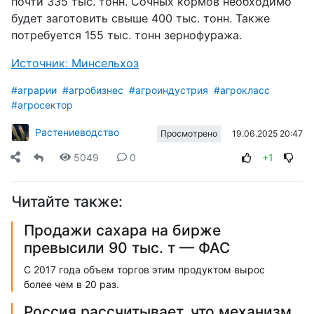
почти 335 тыс. тонн. Сочных кормов необходимо
будет заготовить свыше 400 тыс. тонн. Также
потребуется 155 тыс. тонн зернофуража.
Источник: Минсельхоз
#аграрии
#агробизнес
#агроиндустрия
#агрокласс
#агросектор
Растениеводство
19.06.2025 20:47
Просмотрено
5049
0
+1
Читайте также:
Продажи сахара на бирже
превысили 90 тыс. т — ФАС
С 2017 года объем торгов этим продуктом вырос
более чем в 20 раз.
Россия рассчитывает, что механизм