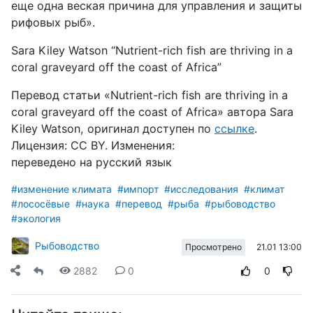
еще одна веская причина для управления и защиты
рифовых рыб».
Sara Kiley Watson “Nutrient-rich fish are thriving in a
coral graveyard off the coast of Africa”
Перевод статьи «
Nutrient-rich fish are thriving in a
coral graveyard off the coast of Africa
» автора
Sara
Kiley Watson
, оригинал доступен
по
ссылке
.
Лицензия:
CC
BY
. Изменения:
переведено
на
русский
язык
#изменение климата
#импорт
#исследования
#климат
#лососёвые
#наука
#перевод
#рыба
#рыбоводство
#экология
Рыбоводство
21.01 13:00
Просмотрено
2882
0
0