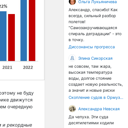
организмы, и потом они
Ольга Лукьяничева
могут быть перенесены в
Александр, спасибо! Как
другие регионы. Поэтому
всегда, сильный разбор
проблема вполне реальная
полетов!
— просто я бы говорила не
"Самозакручивающаяся
о неизбежной катастрофе,
спираль деградации" - это
а о повышенном риске,
в точку.
который нельзя
Диссонансы прогресса
игнорировать. А так да 👍
Элина Сикорская
не совсем, там жара,
высокая температура
воды, долгое стояние
создает новую реальность,
а значит и новые риски
оэтому не буду
Скопление судов в Ормузском проливе грозит катастрофическим распространением инвазивных видов
фике движутся
лаем очередную
Александра Невская
Да чепуха. Эти суда
десятилетиями ходили
м и рекордные