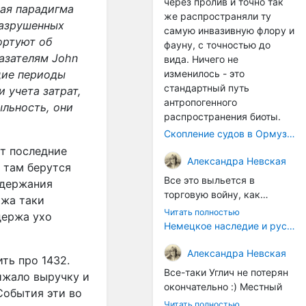
через пролив и точно так
кая парадигма
же распространяли ту
разрушенных
самую инвазивную флору и
ортуют об
фауну, с точностью до
казателям
John
вида. Ничего не
щие периоды
изменилось - это
стандартный путь
 учета затрат,
антропогенного
ыльность, они
распространения биоты.
Скопление судов в Ормузском проливе грозит катастрофическим распространением инвазивных видов
от последние
Александра Невская
 там берутся
Все это выльется в
ддержания
торговую войну, как
ржа таки
печально известная война
Читать полностью
держа ухо
за Адыгейский сыр. Собаки
Немецкое наследие и русский характер: история колбасного дела в Российской империи
на сене - кому это надо?
Когда региональный
Александра Невская
ть про 1432.
продукт начнут делать
Все-таки Углич не потерян
ижало выручку и
многие мастера региона, а
окончательно :) Местный
События эти во
не единицы энтузиастов,
институт сыроделия
Читать полностью