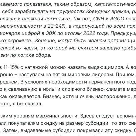
иваемого показателя, таким образом, капиталистичес
а себе зарабатывать на трудностях Ковидных времен, 
связях и сложной логистике. Так вот,
CNH
и
AGCO
рап
 маржинальности в 22-24%, а лидирующий по всем по
ционеров цифрой в 30% по итогам 2022 года. Предыду
ько скромнее.
Конечно, могут быть нюансы организации
венной их части, от которой мы считаем валовую приб
зки по логике сбора.
 в 11-15% с натяжкой можно назвать выдающимися. А в
орошо – наступаем на пятки мировым лидерам. Причем,
 среднем. В условиях необходимости перманентного по
о к сваливанию в ноль, и сложного бизнес-климата ма
как оказывается. Бизнес, хотя и очень настороженно, 
жно, я бы сказал.
изким уровням маржинальности. Здесь следует вспомни
али покупателям скидку на размер субсидии, то это сн
. Затем, выдаваемые субсидии покрывали эту скидку. 