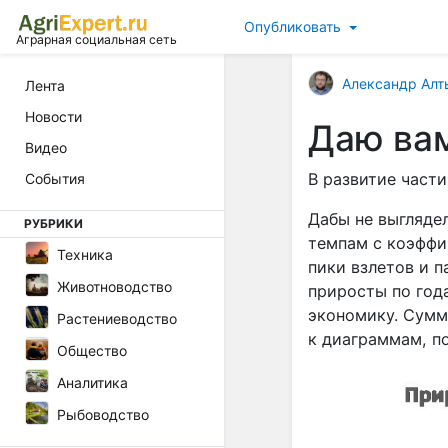
Опубликовать
Аграрная социальная сеть
Александр Алт
Лента
Новости
Даю вам
Видео
В развитие части
События
Дабы не выгляде
РУБРИКИ
темпам с коэффиц
Техника
пики взлетов и 
Животноводство
приросты по года
экономику. Суммы
Растениеводство
к диаграммам, по
Общество
Аналитика
Рыбоводство