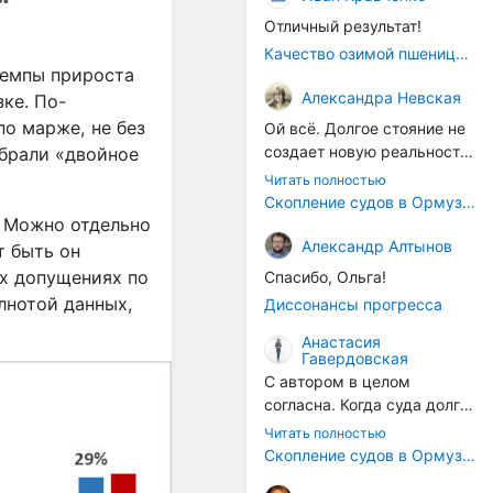
Отличный результат!
Качество озимой пшеницы 2026 год
темпы прироста
Александра Невская
ке. По-
о марже, не без
Ой всё. Долгое стояние не
создает новую реальность.
абрали «двойное
Морские организмы всегда
Читать полностью
накапливаются на судах.
Скопление судов в Ормузском проливе грозит катастрофическим распространением инвазивных видов
Ежегодно суда идут в доки
. Можно отдельно
на чистку от тех самых
Александр Алтынов
т быть он
организмов. И год за
их допущениях по
Спасибо, Ольга!
годом, век за веком суда
лнотой данных,
Диссонансы прогресса
разносят эти самые
организмы по пути
Анастасия
Гавердовская
следования.
С автором в целом
согласна. Когда суда долго
стоят в теплой воде, на их
Читать полностью
корпусах активно
Скопление судов в Ормузском проливе грозит катастрофическим распространением инвазивных видов
накапливаются морские