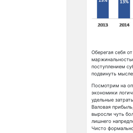
Оберегая себя от
маржинальностью
поступлением су
подвинуть мысле
Посмотрим на оп
экономики логичн
удельные затраты
Валовая прибыль,
выросли чуть бол
лишнего напредпо
Чисто формально