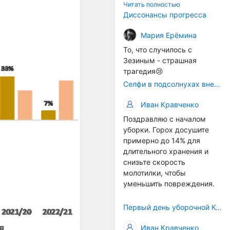
технологичности
Читать полностью
оборудования в
Диссонансы прогресса
перспективе напрямую
окажется связана с
Мария Ерёмина
кадрами. Их надо будет
То, что случилось с
все больше, чтобы
Зезиным - страшная
затыкать
трагедия😢
образовывающиеся
Селфи в подсолнухах вне закона: За проникновение на сельхозземли без разрешения хотят штрафовать
технологические дыры. И
это в рамках
Иван Кравченко
существующих реалий для
Поздравляю с началом
людей принимающих
уборки. Горох досушите
решения как раз хорошо,
примерно до 14% для
само село окажется при
длительного хранения и
деле, да и количество
снизьте скорость
задействованных в
молотилки, чтобы
сельхозпоризводстве
уменьшить повреждения.
кадров таким образом
вырастет.
Первый день уборочной Компании 2026🫡Считаю открытым.
Иван Кравченко