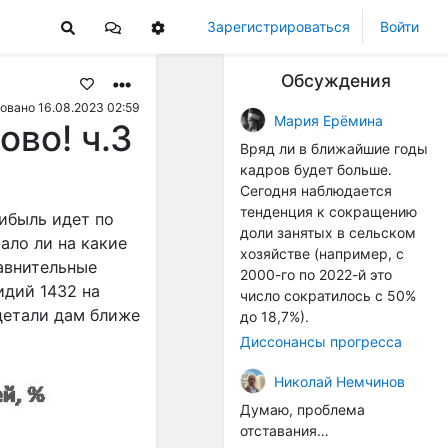
Зарегистрироваться
Войти
Обсуждения
овано 16.08.2023 02:59
Мария Ерёмина
ово! ч.3
Вряд ли в ближайшие годы
кадров будет больше.
Сегодня наблюдается
тенденция к сокращению
ибыль идет по
доли занятых в сельском
ало ли на какие
хозяйстве (например, с
равнительные
2000-го по 2022-й это
идий 1432 на
число сократилось с 50%
 детали дам ближе
до 18,7%).
Диссонансы прогресса
Николай Немчинов
Думаю, проблема
отставания