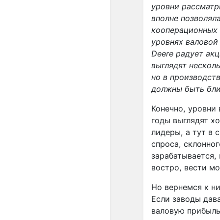
уровни рассматр
вполне позволял
кооперационных 
уровнях валовой
Deere
радует ак
выглядят нескол
но в производст
должны быть бли
Конечно, уровни
годы выглядят х
лидеры, а тут в
спроса, склонног
зарабатывается, 
востро, вести мо
Но вернемся к н
Если заводы дав
валовую прибыль