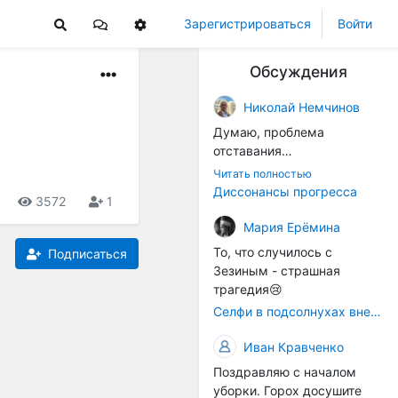
Зарегистрироваться
Войти
Обсуждения
Николай Немчинов
Думаю, проблема
отставания
технологичности
Читать полностью
оборудования в
Диссонансы прогресса
3572
1
перспективе напрямую
окажется связана с
Мария Ерёмина
кадрами. Их надо будет
То, что случилось с
Подписаться
все больше, чтобы
Зезиным - страшная
затыкать
трагедия😢
образовывающиеся
Селфи в подсолнухах вне закона: За проникновение на сельхозземли без разрешения хотят штрафовать
технологические дыры. И
это в рамках
Иван Кравченко
существующих реалий для
Поздравляю с началом
людей принимающих
уборки. Горох досушите
решения как раз хорошо,