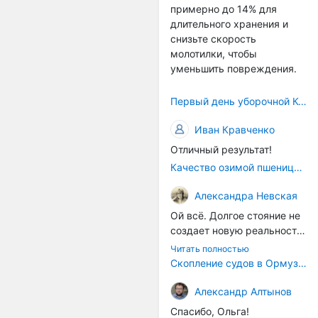
примерно до 14% для
само село окажется при
длительного хранения и
деле, да и количество
снизьте скорость
задействованных в
молотилки, чтобы
сельхозпоризводстве
уменьшить повреждения.
кадров таким образом
вырастет.
Первый день уборочной Компании 2026🫡Считаю открытым.
Иван Кравченко
Отличный результат!
Качество озимой пшеницы 2026 год
Александра Невская
Ой всё. Долгое стояние не
создает новую реальность.
Морские организмы всегда
Читать полностью
накапливаются на судах.
Скопление судов в Ормузском проливе грозит катастрофическим распространением инвазивных видов
Ежегодно суда идут в доки
на чистку от тех самых
Александр Алтынов
организмов. И год за
Спасибо, Ольга!