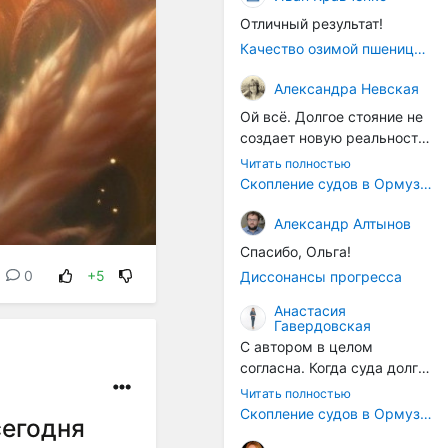
Отличный результат!
Качество озимой пшеницы 2026 год
Александра Невская
Ой всё. Долгое стояние не
создает новую реальность.
Морские организмы всегда
Читать полностью
накапливаются на судах.
Скопление судов в Ормузском проливе грозит катастрофическим распространением инвазивных видов
Ежегодно суда идут в доки
на чистку от тех самых
Александр Алтынов
организмов. И год за
Спасибо, Ольга!
годом, век за веком суда
0
+5
Диссонансы прогресса
разносят эти самые
организмы по пути
Анастасия
Гавердовская
следования.
С автором в целом
согласна. Когда суда долго
стоят в теплой воде, на их
Читать полностью
корпусах активно
Скопление судов в Ормузском проливе грозит катастрофическим распространением инвазивных видов
сегодня
накапливаются морские