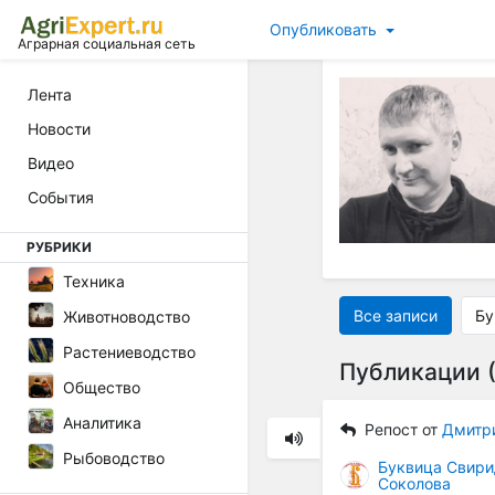
Опубликовать
Аграрная социальная сеть
Лента
Новости
Видео
События
РУБРИКИ
Техника
Все записи
Бу
Животноводство
Растениеводство
Публикации (
Общество
Аналитика
Репост от
Дмитр
Рыбоводство
Буквица Свири
Соколова