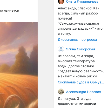
организмы, и потом они
Ольга Лукьяничева
могут быть перенесены в
Александр, спасибо! Как
во является
другие регионы. Поэтому
всегда, сильный разбор
проблема вполне реальная
полетов!
— просто я бы говорила не
"Самозакручивающаяся
о неизбежной катастрофе,
спираль деградации" - это
а о повышенном риске,
в точку.
который нельзя
Диссонансы прогресса
игнорировать. А так да 👍
Элина Сикорская
не совсем, там жара,
высокая температура
воды, долгое стояние
создает новую реальность,
а значит и новые риски
Скопление судов в Ормузском проливе грозит катастрофическим распространением инвазивных видов
Александра Невская
Да чепуха. Эти суда
десятилетиями ходили