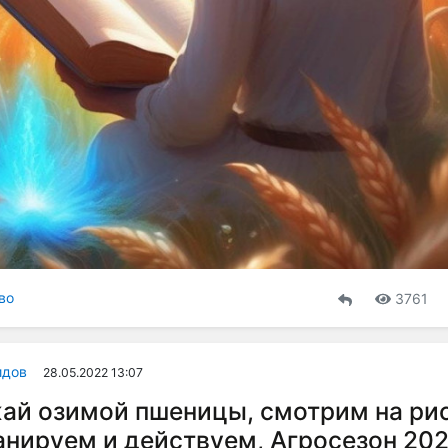
во
3761
идов
28.05.2022 13:07
й озимой пшеницы, смотрим на рис
анируем и действуем, Агросезон 202