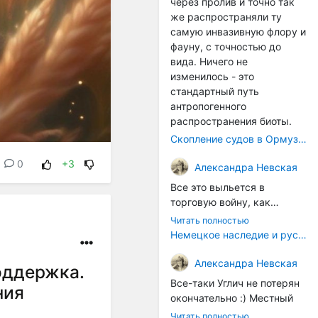
через пролив и точно так
же распространяли ту
самую инвазивную флору и
фауну, с точностью до
вида. Ничего не
изменилось - это
стандартный путь
антропогенного
распространения биоты.
Скопление судов в Ормузском проливе грозит катастрофическим распространением инвазивных видов
0
+3
Александра Невская
Все это выльется в
торговую войну, как
печально известная война
Читать полностью
за Адыгейский сыр. Собаки
Немецкое наследие и русский характер: история колбасного дела в Российской империи
на сене - кому это надо?
Когда региональный
Александра Невская
оддержка.
продукт начнут делать
Все-таки Углич не потерян
ния
многие мастера региона, а
окончательно :) Местный
не единицы энтузиастов,
институт сыроделия
Читать полностью