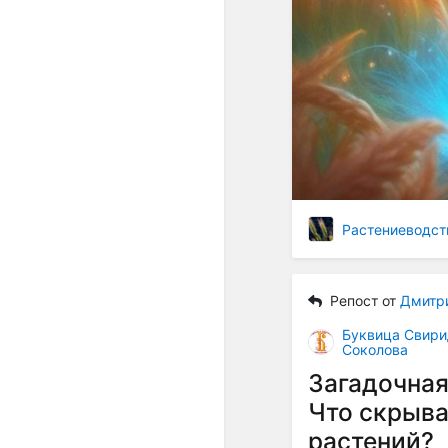
Растениеводст
Репост от
Дмитр
Буквица Свири
Соколова
Загадочная
Что скрыва
растений?