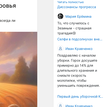
технологичности
Читать полностью
ровья
оборудования в
Диссонансы прогресса
перспективе напрямую
окажется связана с
Мария Ерёмина
всегда ли
кадрами. Их надо будет
То, что случилось с
все больше, чтобы
Зезиным - страшная
затыкать
трагедия😢
образовывающиеся
Селфи в подсолнухах вне закона: За проникновение на сельхозземли без разрешения хотят штрафовать
технологические дыры. И
это в рамках
Иван Кравченко
существующих реалий для
Поздравляю с началом
людей принимающих
уборки. Горох досушите
решения как раз хорошо,
примерно до 14% для
само село окажется при
длительного хранения и
деле, да и количество
снизьте скорость
задействованных в
молотилки, чтобы
сельхозпоризводстве
уменьшить повреждения.
кадров таким образом
вырастет.
Первый день уборочной Компании 2026🫡Считаю открытым.
Иван Кравченко