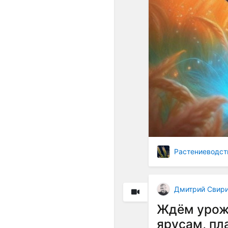
Растениеводст
Дмитрий Свир
Ждём урожа
ярусам, пл