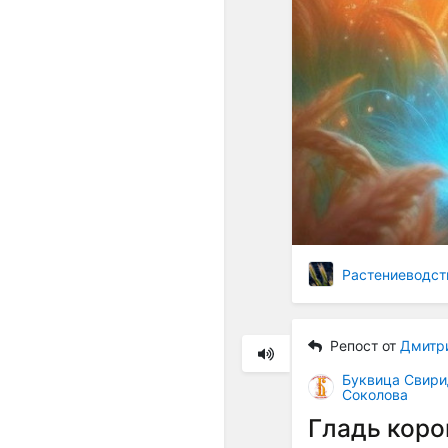
Растениеводст
Репост от
Дмитр
Буквица Свири
Соколова
Гладь коро