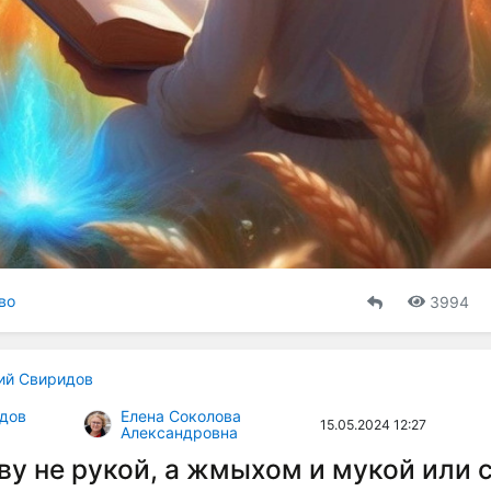
во
3994
ий Свиридов
дов
Елена Соколова
15.05.2024 12:27
Александровна
ву не рукой, а жмыхом и мукой или 