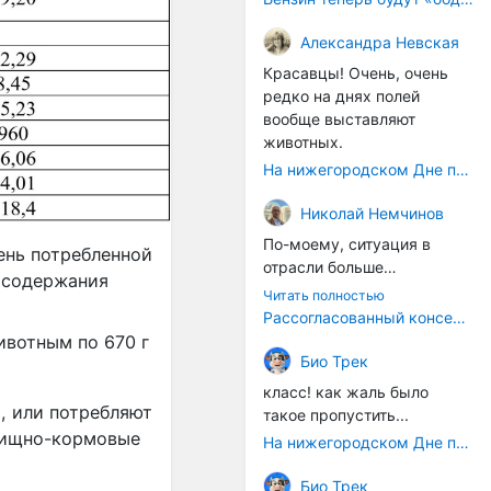
впечатления. Это,
Александра Невская
безусловно, интересно и
правильно, но это внешний
Красавцы! Очень, очень
слой.
редко на днях полей
А хорошо было бы,
вообще выставляют
например, не просто
животных.
восстановить углицкую
На нижегородском Дне поля было очень много животных
колбасу как артефакт, а
вернуть сам
Николай Немчинов
принцип: продукт как
По-моему, ситуация в
голос места
.
Многие
ень потребленной
отрасли больше
старые рецепты
о содержания
напоминает какие-то
Читать полностью
сохранились в архивах, у
судороги, чем
Рассогласованный консенсус
потомков мастеров, в
осмысленные действия,
ивотным по 670 г
краеведческих музеях.
каждому отдельному
Био Трек
Начать можно с их
ведомству результаты
оцифровки, изучения,
класс! как жаль было
глубоко безразлично, что
, или потребляют
адаптации под
такое пропустить...
производство падает,
современные санитарные
тбищно-кормовые
На нижегородском Дне поля было очень много животных
главное - выставить
нормы. Должна также
ситуацию по своему
быть сырьевая
Био Трек