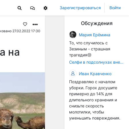
Зарегистрироваться
Войти
Обсуждения
овано 27.02.2022 17:30
Мария Ерёмина
То, что случилось с
а на
Зезиным - страшная
трагедия😢
Селфи в подсолнухах вне закона: За проникновение на сельхозземли без разрешения хотят штрафовать
Иван Кравченко
Поздравляю с началом
уборки. Горох досушите
примерно до 14% для
длительного хранения и
снизьте скорость
молотилки, чтобы
уменьшить повреждения.