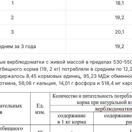
1
18,1
2
19,2
3
20,1
еднем за 3 года
19,2
ые верблюдоматки с живой массой в пределах 530-550
бищного корма (19, 2 кг) потребляли в среднем по 12,2
одержалось 8,45 кормовых единиц, 95,23 МДж обменной
еина, 56,06 г кальция, 14,01 г фосфора и 518,4 мг каро