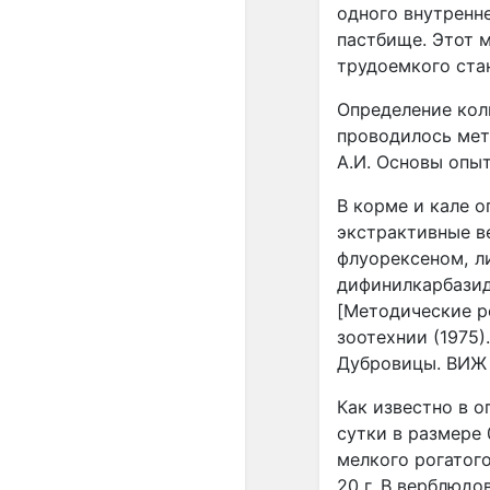
одного внутренне
пастбище. Этот 
трудоемкого ста
Определение кол
проводилось мет
А.И. Основы опыт
В корме и кале о
экстрактивные ве
флуорексеном, л
дифинилкарбазид
[
Методические р
зоотехнии (1975)
Дубровицы. ВИЖ 
Как известно в 
сутки в размере 
мелкого рогатого
20 г. В верблюдо