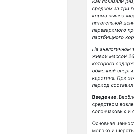
Как показали ре
среднем за три 
корма вышеописа
питательной цен
переваримого про
пастбищного кор
На аналогичном 
живой массой 265
которого содерж
обменной энергии
каротина. При э
период составил 
Введение.
Вербл
средством вовле
солончаковых и 
Основная ценнос
молоко и шерсть