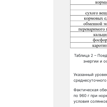
Таблица 2 – Пое
энергии и о
Указанный урове
среднесуточного
Фактическая обе
по 960 г при но
условия солянков