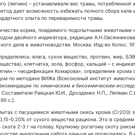
го (лигнин) – устанавливали вес травы, потребленной
метод дает возможность избежать полного сбора кала 
ндартного опыта по переваримости травы.
ичества корма, поедаемого подопытными животными н
одом двойного индикатора, редакции А.Н.Овсянникова
ного дела в животноводстве. Москва. Изд-во Колос. 197
пределялись: влага, сухое вещество, протеин, жир, БЭ
щества), клетчатка, зола, фосфор, кальций – с индик
игнин – «модификация Комарова», определение хрома 
ом по методике ВИЖа (Всесоюзный институт животно
екомендации по химическим и биохимическим исслед
. Составители Раецкая Ю.И., Дрозденко Н.П., Липман С.
90 с.
].
опытах с пасущимися животными окись хрома (
Cr
2
O
3
) 
0,15-0,20% от сухого вещества рациона. Это в среднем
 скота 2-3 г на голову. Крупному рогатому скоту реко
водстве аналогичная работа раньше не проводилась. В