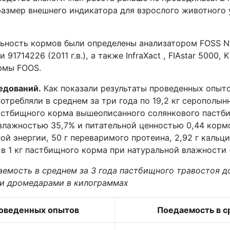
размер внешнего индикатора для взрослого животного 
льность кормов были определены анализатором
FOSS
N
и 91714226
(2011 г.в.), а также
InfraXact ,
FIAstar
5000,
K
ирмы
FOOS
.
едований.
Как показали результаты проведенных опыт
требляли в среднем за три года по 19,2 кг серополын
астбищного корма вышеописанного солянкового пастб
влажностью 35,7% и питательной ценностью 0,44 корм
й энергии, 50 г переваримого протеина, 2,92 г кальци
 в 1 кг пастбищного корма при натуральной влажности (
даемость в среднем за 3 года пастбищного травостоя 
и дромедарами
в килограммах
оведенных опытов
Поедаемость в 