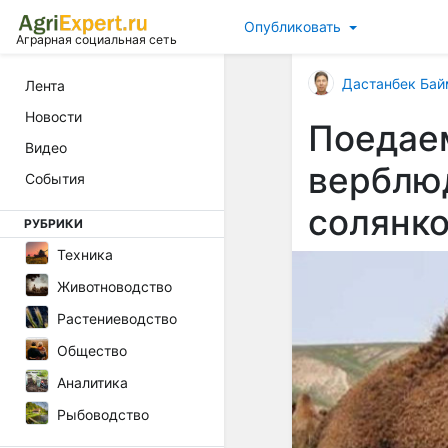
Опубликовать
Аграрная социальная сеть
Дастанбек Бай
Лента
Новости
Поедае
Видео
верблю
События
солянк
РУБРИКИ
Техника
Животноводство
Растениеводство
Общество
Аналитика
Рыбоводство