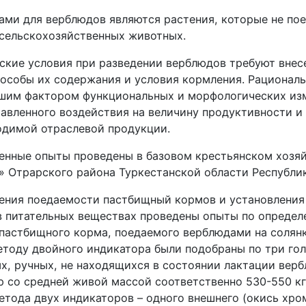
ми для верблюдов являются растения, которые не по
сельскохозяйственных животных
.
ские условия при разведении верблюдов требуют внес
особы их содержания и условия кормления.
Рациональ
шим фактором функциональных и морфологических из
равленного воздействия на величину продуктивности 
одимой отраслевой продукции.
енные опыты проведены в базовом крестьянском хозя
» Отрарского района Туркестанской области Республик
ения поедаемости пастбищный кормов и установления
в питательных веществах проведены опыты по определ
 пастбищного корма, поедаемого верблюдами на солян
етоду двойного индикатора были подобраны по три го
х, ручных, не находящихся в состоянии лактации вер
 со средней живой массой соответственно 530-550 кг
етода двух индикаторов – одного внешнего (окись хро