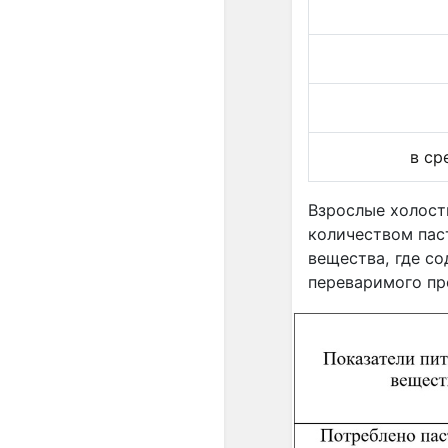
в ср
Взрослые холост
количеством паст
вещества, где с
переваримого прот