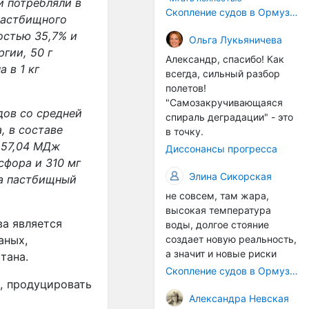
и потребляли в
корпусах активно
Скопление судов в Ормузском проливе грозит катастрофическим распространением инвазивных видов
 пастбищного
накапливаются морские
остью 35,7% и
организмы, и потом они
Ольга Лукьяничева
гии, 50 г
могут быть перенесены в
Александр, спасибо! Как
другие регионы. Поэтому
а в 1 кг
всегда, сильный разбор
проблема вполне реальная
полетов!
— просто я бы говорила не
"Самозакручивающаяся
о неизбежной катастрофе,
дов со средней
спираль деградации" - это
а о повышенном риске,
, в составе
в точку.
который нельзя
 57,04 МДж
Диссонансы прогресса
игнорировать. А так да 👍
сфора и 310 мг
Элина Сикорская
за пастбищный
не совсем, там жара,
высокая температура
а является
воды, долгое стояние
аных,
создает новую реальность,
а значит и новые риски
стана
.
Скопление судов в Ормузском проливе грозит катастрофическим распространением инвазивных видов
, продуцировать
Александра Невская