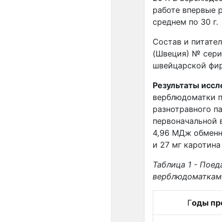
работе впервые 
среднем по 30 г.
Состав и питате
(Швеция) № сери
швейцарской ф
Результаты иссл
верблюдоматки по
разнотравного п
первоначальной 
4,96 МДж обменно
и 27 мг каротина
Таблица 1 - Пое
верблюдоматкам
Г
оды пр