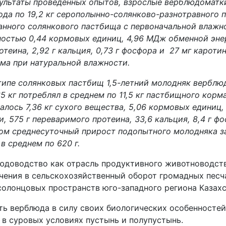
зультаты проведенных опытов, взрослые верблюдоматк
года по 19,2 кг серополынно-солянково-разнотравного
нного солянкового пастбища с первоначальной влажн
ностью 0,44 кормовых единиц, 4,96 МДж обменной энер
теина, 2,92 г кальция, 0,73 г фосфора и
27 мг каротин
ма при натуральной влажности.
типе солянковых пастбищ 1,5-летний молодняк верблю
 кг потреблял в среднем по 11,5 кг пастбищного корма
алось 7,36 кг сухого вещества, 5,06 кормовых единиц,
, 575 г переваримого протеина, 33,6 кальция, 8,4 г фо
том среднесуточный прирост подопытного молодняка 
в среднем по 620 г.
юдоводство как отрасль продуктивного животноводств
чения в сельскохозяйственный оборот громадных песч
солонцовых пространств юго-западного региона Казах
ть верблюда в силу своих биологических особенностей
 в суровых условиях пустынь и полупустынь
.