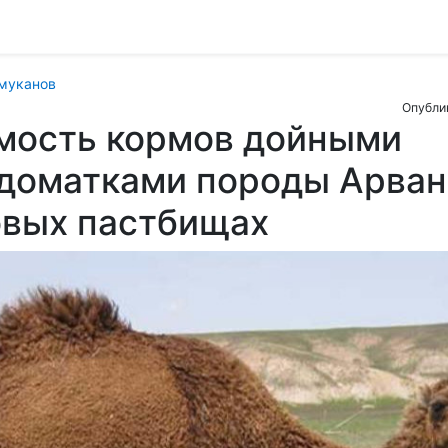
муканов
Опублик
мость кормов дойными
доматками породы Арван
овых пастбищах