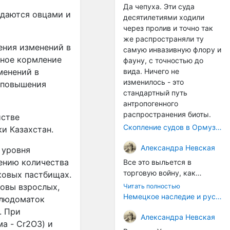
Да чепуха. Эти суда
едаются овцами и
десятилетиями ходили
через пролив и точно так
же распространяли ту
ения изменений в
самую инвазивную флору и
ное кормление
фауну, с точностью до
менений в
вида. Ничего не
изменилось - это
и повышения
стандартный путь
антропогенного
распространения биоты.
йстве
Скопление судов в Ормузском проливе грозит катастрофическим распространением инвазивных видов
и Казахстан.
Александра Невская
 уровня
ению количества
Все это выльется в
торговую войну, как
ковых пастбищах.
печально известная война
ловы взрослых,
Читать полностью
за Адыгейский сыр. Собаки
Немецкое наследие и русский характер: история колбасного дела в Российской империи
блюдоматок
на сене - кому это надо?
. При
Когда региональный
Александра Невская
ма -
Cr
2
O
3
) и
продукт начнут делать