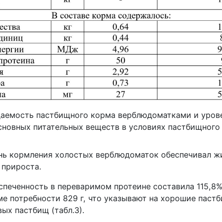
даемость пастбищного корма верблюдоматками и уров
сновных питательных веществ в условиях пастбищног
нь кормления холостых верблюдоматок обеспечивал ж
 прироста.
спеченность в переваримом протеине составила 115,8%
рме потребности 829 г, что указывают на хорошие пас
ых пастбищ (табл.3).