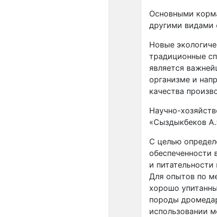
Основными корма
другими видами 
Новые экологиче
традиционные сп
является важней
организме и нап
качества произв
Научно-хозяйств
«Сыздыкбеков А.
С целью определ
обеспеченности 
и питательности
Для опытов по м
хорошо упитанны
породы дромедар
использовании м