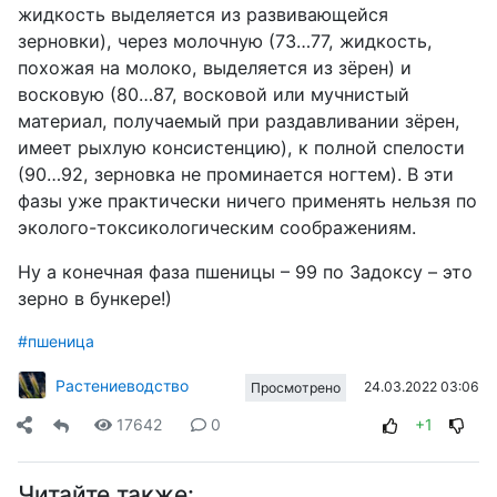
жидкость выделяется из развивающейся
зерновки), через молочную (73…77, жидкость,
похожая на молоко, выделяется из зёрен) и
восковую (80…87, восковой или мучнистый
материал, получаемый при раздавливании зёрен,
имеет рыхлую консистенцию), к полной спелости
(90…92, зерновка не проминается ногтем). В эти
фазы уже практически ничего применять нельзя по
эколого-токсикологическим соображениям.
Ну а конечная фаза пшеницы – 99 по Задоксу – это
зерно в бункере!)
#пшеница
Растениеводство
24.03.2022 03:06
Просмотрено
17642
0
+1
Читайте также: