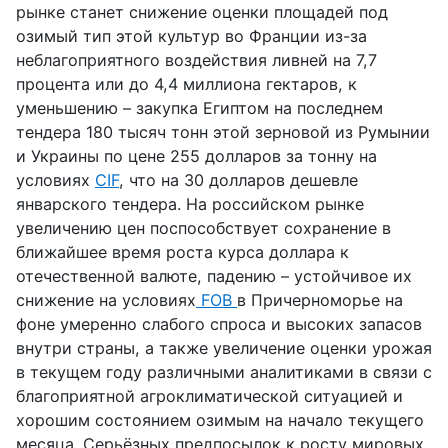
рынке станет снижение оценки площадей под
озимый тип этой культур во Франции из-за
неблагоприятного воздействия ливней на 7,7
процента или до 4,4 миллиона гектаров, к
уменьшению – закупка Египтом на последнем
тендера 180 тысяч тонн этой зерновой из Румынии
и Украины по цене 255 долларов за тонну на
условиях
CIF
, что на 30 долларов дешевле
январского тендера. На российском рынке
увеличению цен поспособствует сохранение в
ближайшее время роста курса доллара к
отечественной валюте, падению – устойчивое их
снижение на условиях
FOB
в Причерноморье на
фоне умеренно слабого спроса и высоких запасов
внутри страны, а также увеличение оценки урожая
в текущем году различными аналитиками в связи с
благоприятной агроклиматической ситуацией и
хорошим состоянием озимым на начало текущего
месяца. Серьёзных предпосылок к росту мировых