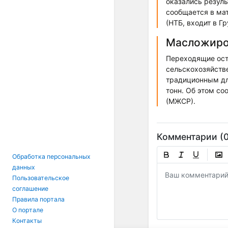
оказались резуль
сообщается в ма
(НТБ, входит в Г
Масложиро
Переходящие оста
сельскохозяйстве
традиционным дл
тонн. Об этом с
(МЖСР).
Комментарии (0
Обработка персональных
данных
Пользовательское
соглашение
Правила портала
О портале
Контакты