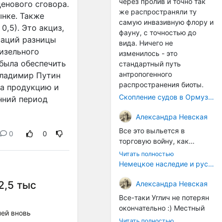
через пролив и точно так
енового сговора.
же распространяли ту
нке. Также
самую инвазивную флору и
,5). Это акциз,
фауну, с точностью до
саций разницы
вида. Ничего не
изельного
изменилось - это
была обеспечить
стандартный путь
антропогенного
Владимир Путин
распространения биоты.
на продукцию и
Скопление судов в Ормузском проливе грозит катастрофическим распространением инвазивных видов
нний период
Александра Невская
Все это выльется в
0
0
торговую войну, как
печально известная война
Читать полностью
за Адыгейский сыр. Собаки
Немецкое наследие и русский характер: история колбасного дела в Российской империи
на сене - кому это надо?
Когда региональный
2,5 тыс
Александра Невская
продукт начнут делать
Все-таки Углич не потерян
многие мастера региона, а
окончательно :) Местный
ней вновь
не единицы энтузиастов,
институт сыроделия
Читать полностью