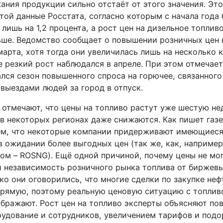
ания продукции сильно отстаёт от этого значения. Эт
той данные Росстата, согласно которым с начала года 
лишь на 1,2 процента, а рост цен на дизельное топлив
ьше. Ведомство сообщает о повышении розничных цен 
арта, хотя тогда они увеличилась лишь на несколько к
 резкий рост наблюдался в апреле. При этом отмечает
лся сезон повышенного спроса на горючее, связанного
выездами людей за город в отпуск.
 отмечают, что цены на топливо растут уже шестую не
в некоторых регионах даже снижаются. Как пишет газе
ем, что некоторые компании придерживают имеющиеся
 ожидании более выгодных цен (так же, как, например
ом – ROSNG). Ещё одной причиной, почему цены не мог
и независимость розничного рынка топлива от биржев
ко они оговорились, что многие сделки по закупке не
рямую, поэтому реальную ценовую ситуацию с топли
ображают. Рост цен на топливо эксперты объясняют п
рудование и сотрудников, увеличением тарифов и под