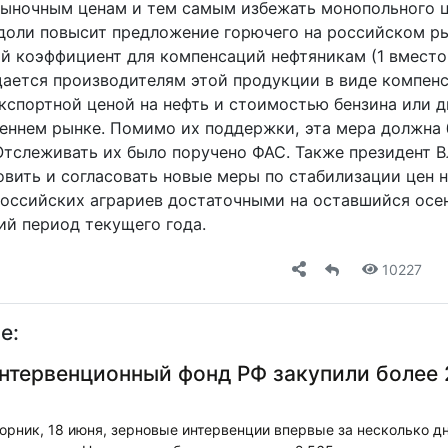
 рыночным ценам и тем самым избежать монопольного ц
 доли повысит предложение горючего на российском ры
й коэффициент для компенсаций нефтяникам (1 вместо 0
ается производителям этой продукции в виде компен
кспортной ценой на нефть и стоимостью бензина или д
реннем рынке. Помимо их поддержки, эта мера должна 
Отслеживать их было поручено ФАС. Также президент 
овить и согласовать новые меры по стабилизации цен 
российских аграриев достаточными на оставшийся осе
ий период текущего года.
10227
е:
интервенционный фонд РФ закупили более 
рник, 18 июня, зерновые интервенции впервые за несколько д