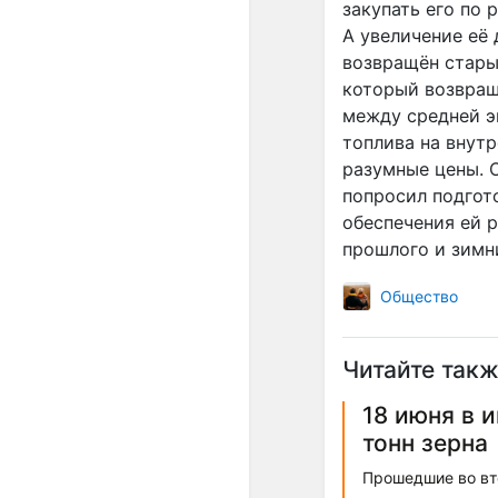
закупать его по
А увеличение её
возвращён стары
который возвращ
между средней э
топлива на внут
разумные цены. 
попросил подгот
обеспечения ей 
прошлого и зимн
Общество
Читайте такж
18 июня в 
тонн зерна
Прошедшие во вто