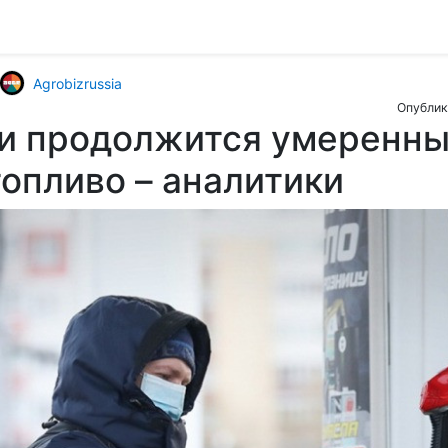
Agrobizrussia
Опублик
ии продолжится умеренны
топливо – аналитики