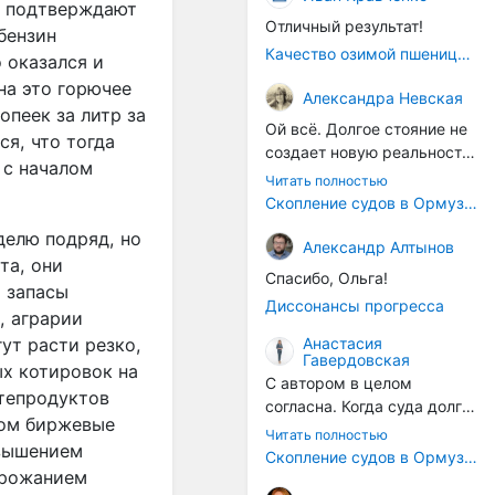
о подтверждают
Отличный результат!
бензин
Качество озимой пшеницы 2026 год
о оказался и
на это горючее
Александра Невская
опеек за литр за
Ой всё. Долгое стояние не
ся, что тогда
создает новую реальность.
 с началом
Морские организмы всегда
Читать полностью
накапливаются на судах.
Скопление судов в Ормузском проливе грозит катастрофическим распространением инвазивных видов
Ежегодно суда идут в доки
делю подряд, но
на чистку от тех самых
Александр Алтынов
та, они
организмов. И год за
Спасибо, Ольга!
 запасы
годом, век за веком суда
Диссонансы прогресса
разносят эти самые
, аграрии
организмы по пути
ут расти резко,
Анастасия
Гавердовская
следования.
ых котировок на
С автором в целом
фтепродуктов
согласна. Когда суда долго
вом биржевые
стоят в теплой воде, на их
Читать полностью
овышением
корпусах активно
Скопление судов в Ормузском проливе грозит катастрофическим распространением инвазивных видов
орожанием
накапливаются морские