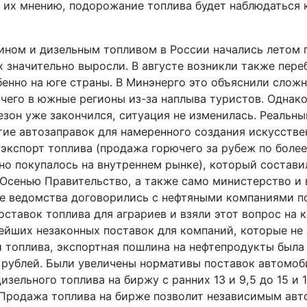
о их мнению, подорожание топлива будет наблюдаться
ином и дизельным топливом в России начались летом 
х значительно выросли. В августе возникли также пере
бенно на юге страны. В Минэнерго это объяснили слож
чего в южные регионы из-за наплыва туристов. Однако
езон уже закончился, ситуация не изменилась. Реальн
тие автозаправок для намеренного создания искусстве
 экспорт топлива (продажа горючего за рубеж по боле
но покупалось на внутреннем рынке), который состави
 Осенью Правительство, а также само министерство и 
е ведомства договорились с нефтяными компаниями п
ставок топлива для аграриев и взяли этот вопрос на к
ейших незаконных поставок для компаний, которые не
 топлива, экспортная пошлина на нефтепродукты была
ч рублей. Были увеличены нормативы поставок автомоб
дизельного топлива на биржу с ранних 13 и 9,5 до 15 и 
 Продажа топлива на бирже позволит независимым авт