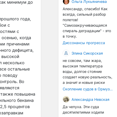
организмы, и потом они
Ольга Лукьяничева
 как минимум до
могут быть перенесены в
Александр, спасибо! Как
другие регионы. Поэтому
всегда, сильный разбор
проблема вполне реальная
прошлого года,
полетов!
— просто я бы говорила не
бои с
"Самозакручивающаяся
о неизбежной катастрофе,
спираль деградации" - это
ностями с
а о повышенном риске,
в точку.
 осенью, когда
который нельзя
Диссонансы прогресса
ыми причинами
игнорировать. А так да 👍
нного дефицита,
Элина Сикорская
е высокой
не совсем, там жара,
л несколько
высокая температура
все остальные
воды, долгое стояние
о поводу
создает новую реальность,
онтроль. Во
а значит и новые риски
 являются
Скопление судов в Ормузском проливе грозит катастрофическим распространением инвазивных видов
 также повышена
Александра Невская
ильного бензина
12,5 процентов
Да чепуха. Эти суда
десятилетиями ходили
озаправкам