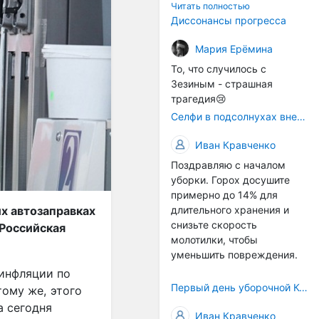
технологичности
Читать полностью
оборудования в
Диссонансы прогресса
перспективе напрямую
окажется связана с
Мария Ерёмина
кадрами. Их надо будет
То, что случилось с
все больше, чтобы
Зезиным - страшная
затыкать
трагедия😢
образовывающиеся
Селфи в подсолнухах вне закона: За проникновение на сельхозземли без разрешения хотят штрафовать
технологические дыры. И
это в рамках
Иван Кравченко
существующих реалий для
Поздравляю с началом
людей принимающих
уборки. Горох досушите
решения как раз хорошо,
примерно до 14% для
само село окажется при
х автозаправках
длительного хранения и
деле, да и количество
снизьте скорость
«Российская
задействованных в
молотилки, чтобы
сельхозпоризводстве
уменьшить повреждения.
кадров таким образом
вырастет.
 инфляции по
Первый день уборочной Компании 2026🫡Считаю открытым.
тому же, этого
а сегодня
Иван Кравченко