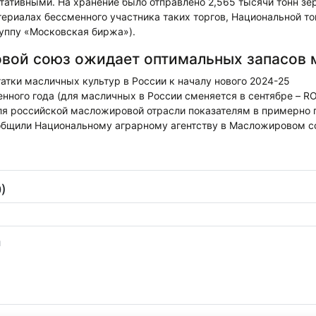
тативными. На хранение было отправлено 2,565 тысячи тонн зе
териалах бессменного участника таких торгов, Национальной т
руппу «Московская биржа»).
вой союз ожидает оптимальных запасов 
тки масличных культур в России к началу нового 2024-25
нного года (для масличных в России сменяется в сентябре – R
я российской масложировой отрасли показателям в примерно 
ообщили Национальному аграрному агентству в Масложировом с
)