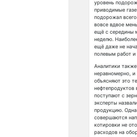
уровень подорож
приводимые газе
подорожал всего 
вовсе вдвое мен
ещё с середины м
неделю. Наиболее
ещё даже не нача
полевым работ и 
Аналитики также
неравномерно, и 
объясняют это т
нефтепродуктов в
поступают с зерн
эксперты назвал
продукцию. Одна
совершаются нап
котировки не от
расходов на обо