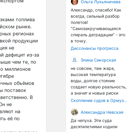
экспортом
организмы, и потом они
Ольга Лукьяничева
могут быть перенесены в
Александр, спасибо! Как
другие регионы. Поэтому
всегда, сильный разбор
озками топлива
проблема вполне реальная
полетов!
— просто я бы говорила не
йском рынке.
"Самозакручивающаяся
о неизбежной катастрофе,
арных регионах
спираль деградации" - это
а о повышенном риске,
авкой продукции
в точку.
который нельзя
ция не
Диссонансы прогресса
игнорировать. А так да 👍
й дефицит из-за
Элина Сикорская
выше чем те, по
не совсем, там жара,
ко миллионов
высокая температура
нтябре
воды, долгое стояние
очных объёмов
создает новую реальность,
ы поставок
а значит и новые риски
тветственно. В
Скопление судов в Ормузском проливе грозит катастрофическим распространением инвазивных видов
Он не
вляют на
Александра Невская
ть её по
Да чепуха. Эти суда
десятилетиями ходили