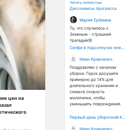
технологичности
Читать полностью
оборудования в
Диссонансы прогресса
перспективе напрямую
окажется связана с
Мария Ерёмина
кадрами. Их надо будет
То, что случилось с
все больше, чтобы
Зезиным - страшная
затыкать
трагедия😢
образовывающиеся
Селфи в подсолнухах вне закона: За проникновение на сельхозземли без разрешения хотят штрафовать
технологические дыры. И
это в рамках
Иван Кравченко
существующих реалий для
Поздравляю с началом
людей принимающих
уборки. Горох досушите
решения как раз хорошо,
примерно до 14% для
само село окажется при
длительного хранения и
деле, да и количество
снизьте скорость
задействованных в
ие цен на
молотилки, чтобы
сельхозпоризводстве
уменьшить повреждения.
казал
кадров таким образом
вырастет.
етического
Первый день уборочной Компании 2026🫡Считаю открытым.
Иван Кравченко