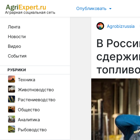
Опубликовать
Аграрная социальная сеть
Agrobizrussia
Лента
Новости
В Росси
Видео
сдержи
События
топлив
РУБРИКИ
Техника
Животноводство
Растениеводство
Общество
Аналитика
Рыбоводство