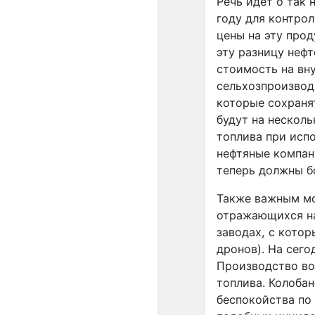
Речь идёт о так
году для контро
цены на эту про
эту разницу неф
стоимость на вну
сельхозпроизвод
которые сохраня
будут на нескол
топлива при испо
нефтяные компани
теперь должны б
Также важным мо
отражающихся на
заводах, с кото
дронов). На сего
Производство во
топлива. Колобан
беспокойства по