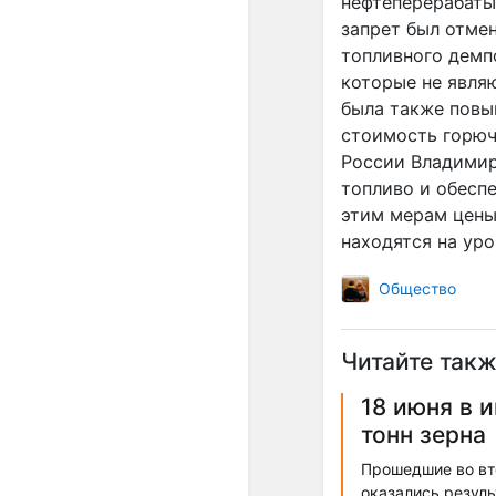
нефтеперерабаты
запрет был отме
топливного демпф
которые не явля
была также повы
стоимость горюче
России Владимир
топливо и обесп
этим мерам цены
находятся на уро
Общество
Читайте такж
18 июня в 
тонн зерна
Прошедшие во вто
оказались резуль