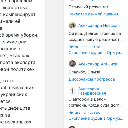
ещё в прошлом
Отличный результат!
а экспортные
во компенсирует
Качество озимой пшеницы 2026 год
имали её
Александра Невская
а,
Ой всё. Долгое стояние не
сё время уборки,
создает новую реальность.
 случае они
Морские организмы всегда
Читать полностью
орожанию
накапливаются на судах.
Скопление судов в Ормузском проливе грозит катастрофическим распространением инвазивных видов
нет, «так как
Ежегодно суда идут в доки
прета экспорта,
на чистку от тех самых
Александр Алтынов
овой политике».
организмов. И год за
Спасибо, Ольга!
годом, век за веком суда
Диссонансы прогресса
, тоже
разносят эти самые
ерабатывающих
организмы по пути
Анастасия
Гавердовская
следования.
 украинских
С автором в целом
ется.
согласна. Когда суда долго
ить дефицита
стоят в теплой воде, на их
Читать полностью
из-за
корпусах активно
Скопление судов в Ормузском проливе грозит катастрофическим распространением инвазивных видов
ле нескольких
накапливаются морские