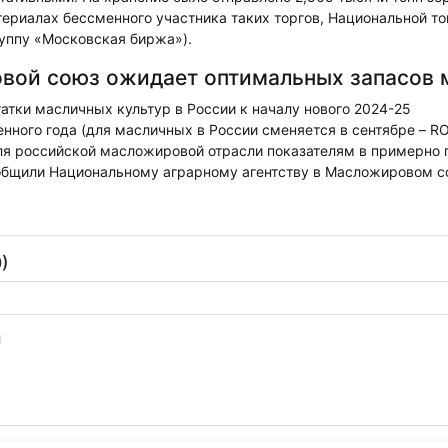
териалах бессменного участника таких торгов, Национальной т
руппу «Московская биржа»).
вой союз ожидает оптимальных запасов 
тки масличных культур в России к началу нового 2024-25
нного года (для масличных в России сменяется в сентябре – R
я российской масложировой отрасли показателям в примерно 
ообщили Национальному аграрному агентству в Масложировом с
)