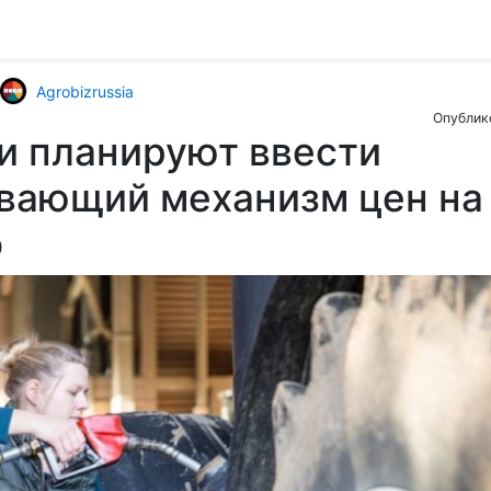
Agrobizrussia
Опублик
и планируют ввести
вающий механизм цен на
о