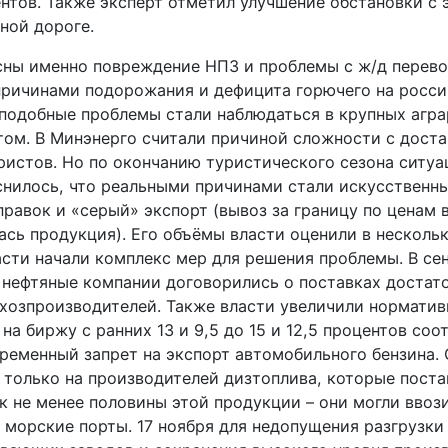
нтов. Также эксперт отметил улучшение обстановки с 
ной дороге.
есны именно повреждение НПЗ и проблемы с ж/д перев
причинами подорожания и дефицита горючего на росси
 подобные проблемы стали наблюдаться в крупных агр
ом. В Минэнерго считали причиной сложности с дост
ристов. Но по окончанию туристического сезона ситуа
снилось, что реальными причинами стали искусственны
равок и «серый» экспорт (вывоз за границу по ценам 
ась продукция). Его объёмы власти оценили в несколь
асти начали комплекс мер для решения проблемы. В се
 нефтяные компании договорились о поставках достат
ьхозпроизводителей. Также власти увеличили норматив
 на биржу с ранних 13 и 9,5 до 15 и 12,5 процентов соо
ременный запрет на экспорт автомобильного бензина. 
 только на производителей дизтоплива, которые поста
 не менее половины этой продукции – они могли ввози
 морские порты. 17 ноября для недопущения разгрузки