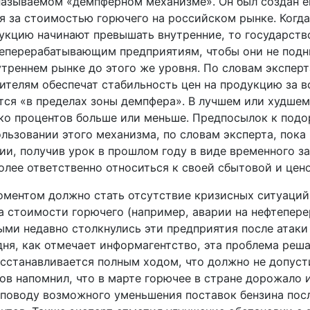
 называемом «демпферном механизме». Он был создан 
ля за стоимостью горючего на российском рынке. Когд
дукцию начинают превышать внутренние, то государст
теперерабатывающим предприятиям, чтобы они не подн
треннем рынке до этого же уровня. По словам эксперт
ителям обеспечат стабильность цен на продукцию за в
тся «в пределах зоны демпфера». В лучшем или худшем
ько процентов больше или меньше. Предпосылок к под
льзовании этого механизма, по словам эксперта, пока 
и, получив урок в прошлом году в виде временного за
олее ответственно относиться к своей сбытовой и цен
ментом должно стать отсутствие кризисных ситуаций
 стоимости горючего (например, аварии на нефтепер
рыми недавно столкнулись эти предприятия после атаки
дня, как отмечает информагентство, эта проблема реша
сстанавливается полным ходом, что должно не допуст
ов напомнил, что в марте горючее в стране дорожало 
 поводу возможного уменьшения поставок бензина пос