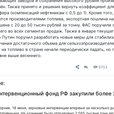
вающих заводов и сохранения высокого уровня произ
нён. Также принято и решение вернуть коэффициент дл
ера (компенсаций нефтяникам с 0,5 до 1). Кроме того,
ются производителями топлива, экспортная пошлина н
шена с 20 до 50 тысяч рублей за тонну. ФАС поручили
го во всех сегментах продаж. Также в январе текущег
 Путин поручил разработать новые меры для стабилиз
ечения достаточного объема для сельхозпроизводителе
 на топливо в стране начали периодически падать, но
вне выше весеннего.
9703
е:
интервенционный фонд РФ закупили более 
рник, 18 июня, зерновые интервенции впервые за несколько д
тативными. На хранение было отправлено 2,565 тысячи тонн зе