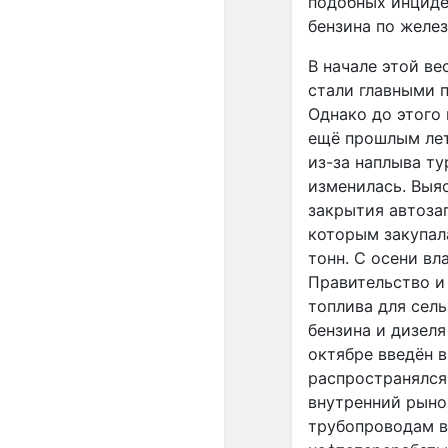
подобных инциде
бензина по желез
В начале этой в
стали главными 
Однако до этого
ещё прошлым лет
из-за наплыва ту
изменилась. Выя
закрытия автозап
которым закупал
тонн. С осени вл
Правительство и
топлива для сел
бензина и дизеля
октябре введён в
распространялся
внутренний рынок
трубопроводам в