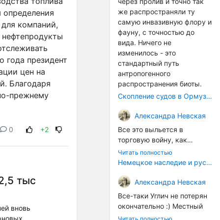
водства топлива
через пролив и точно так
же распространяли ту
я определения
самую инвазивную флору и
 для компаний,
фауну, с точностью до
а нефтепродукты
вида. Ничего не
 отслеживать
изменилось - это
о года президент
стандартный путь
ации цен на
антропогенного
й. Благодаря
распространения биоты.
 по-прежнему
Скопление судов в Ормузском проливе грозит катастрофическим распространением инвазивных видов
Александра Невская
0
+2
Все это выльется в
торговую войну, как
печально известная война
Читать полностью
за Адыгейский сыр. Собаки
Немецкое наследие и русский характер: история колбасного дела в Российской империи
на сене - кому это надо?
2,5 тыс
Когда региональный
Александра Невская
продукт начнут делать
Все-таки Углич не потерян
многие мастера региона, а
окончательно :) Местный
ней вновь
не единицы энтузиастов,
институт сыроделия
рновых,
Читать полностью