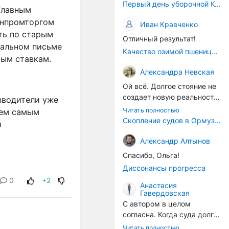
Первый день уборочной Компании 2026🫡Считаю открытым.
Главным
инпромторгом
Иван Кравченко
ть по старым
Отличный результат!
иальном письме
Качество озимой пшеницы 2026 год
рым ставкам.
Александра Невская
Ой всё. Долгое стояние не
создает новую реальность.
зводители уже
Морские организмы всегда
Читать полностью
тем самым
накапливаются на судах.
Скопление судов в Ормузском проливе грозит катастрофическим распространением инвазивных видов
я
Ежегодно суда идут в доки
на чистку от тех самых
Александр Алтынов
организмов. И год за
Спасибо, Ольга!
годом, век за веком суда
Диссонансы прогресса
разносят эти самые
0
+2
организмы по пути
Анастасия
Гавердовская
следования.
С автором в целом
согласна. Когда суда долго
стоят в теплой воде, на их
Читать полностью