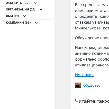
ЭКСПЕРТЫ
(39)
Все предлагаемы
ОРГАНИЗАЦИИ
(21)
изменением стал
определять, как
СМИ
(11)
ставкам утилиза
КОМПАНИИ
(63)
Минсельхоза, ко
Обсуждение прое
Напомним, ферме
активно поднимаю
формально соблю
утилизационного
Источник
Общество
Читайте такж