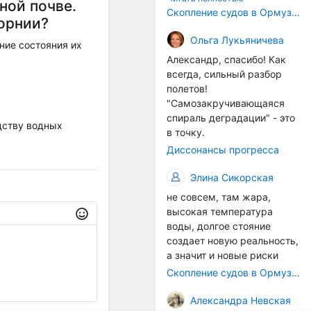
ной почве.
корпусах активно
Скопление судов в Ормузском проливе грозит катастрофическим распространением инвазивных видов
орнии?
накапливаются морские
организмы, и потом они
Ольга Лукьяничева
ние состояния их
могут быть перенесены в
Александр, спасибо! Как
другие регионы. Поэтому
всегда, сильный разбор
проблема вполне реальная
полетов!
— просто я бы говорила не
"Самозакручивающаяся
о неизбежной катастрофе,
спираль деградации" - это
дству водных
а о повышенном риске,
в точку.
который нельзя
Диссонансы прогресса
игнорировать. А так да 👍
Элина Сикорская
не совсем, там жара,
высокая температура
воды, долгое стояние
создает новую реальность,
а значит и новые риски
Скопление судов в Ормузском проливе грозит катастрофическим распространением инвазивных видов
Александра Невская