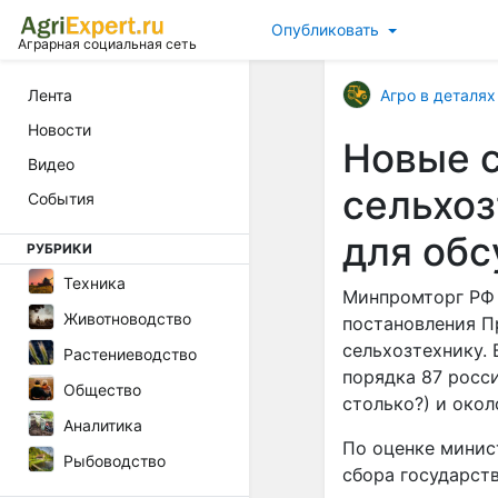
Опубликовать
Аграрная социальная сеть
Агро в деталях
Лента
Новости
Новые с
Видео
сельхоз
События
для об
РУБРИКИ
Техника
Минпромторг РФ 
Животноводство
постановления П
сельхозтехнику. 
Растениеводство
порядка 87 росси
Общество
столько?) и око
Аналитика
По оценке минис
Рыбоводство
сбора государст