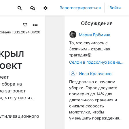
Зарегистрироваться
Войти
Обсуждения
овано 13.12.2024 06:20
Мария Ерёмина
То, что случилось с
Зезиным - страшная
ткрыл
трагедия😢
оект
Селфи в подсолнухах вне закона: За проникновение на сельхозземли без разрешения хотят штрафовать
Иван Кравченко
оект
Поздравляю с началом
 сбора на
уборки. Горох досушите
ра затронет
примерно до 14% для
, что у нас их
длительного хранения и
снизьте скорость
молотилки, чтобы
 утилизационного
уменьшить повреждения.