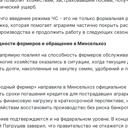
ра позволит хозяйствам, застраховавшим посевы, полу
мический ущерб.
что введение режима ЧС - это не только формальная р
жка, которая помогает аграриям частично покрыть ра
производства и продолжить работу в следующих сезон
дности фермеров и обращение в Минсельхоз
апрямую повлиял на способность фермеров обслужива
ногие хозяйства оказались в ситуации, когда текущие
ь долги, накопленные на закупку семян, удобрений и 
одный фермер» направила в Минсельхоз официальное
ть сроки погашения кредитов для пострадавших аграри
ь финансовую нагрузку в краткосрочной перспективе, 
яйствам восстановить производство без риска банкрот
иев подтверждается и на федеральном уровне. В конце
 Патрушев заверил, что правительство не откажется 