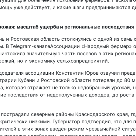
туации для облегчения положения фермеров. Насколь
омощь уже действует, и какие шаги предпринимаются 
рожая: масштаб ущерба и региональные последствия
нь и Ростовская область столкнулись с одной из самы
ды. В Telegram-каналеАссоциации «Народный фермер» о
ничтожила значительную часть посевов в этих региона
урожай, но и экономику сельхозпредприятий.
дседателя ассоциации Константин Юров озвучил пред
аграрии Кубани и Ростовской области потеряли до 80 
а, которая отражает не только недобранный урожай, н
ие последствия от недополученных доходов, до роста
 пострадали северные районы Краснодарского края, гд
 критически низкими. Губернатор подтвердил, что для
ителей в этих зонах введён режим чрезвычайной ситуа