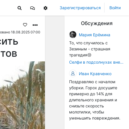
Зарегистрироваться
Войти
Обсуждения
овано 18.08.2025 07:00
Мария Ерёмина
сить
То, что случилось с
Зезиным - страшная
итов
трагедия😢
Селфи в подсолнухах вне закона: За проникновение на сельхозземли без разрешения хотят штрафовать
Иван Кравченко
Поздравляю с началом
уборки. Горох досушите
примерно до 14% для
длительного хранения и
снизьте скорость
молотилки, чтобы
уменьшить повреждения.