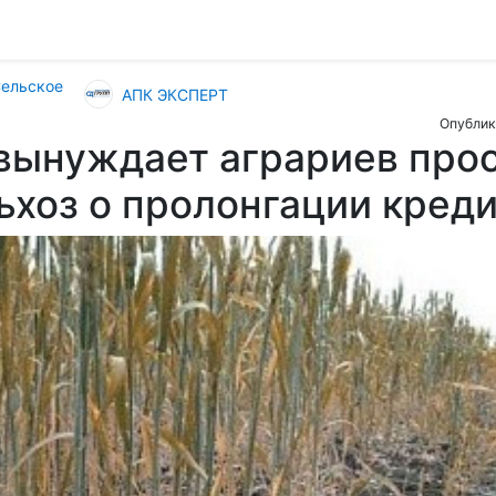
Сельское
АПК ЭКСПЕРТ
Опублик
вынуждает аграриев про
хоз о пролонгации кред