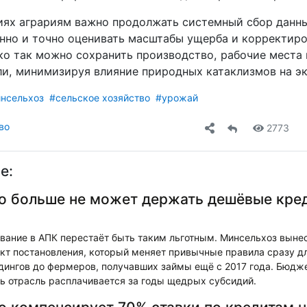
иях аграриям важно продолжать системный сбор данны
нно и точно оценивать масштабы ущерба и корректир
ко так можно сохранить производство, рабочие места
ли, минимизируя влияние природных катаклизмов на э
нсельхоз
#сельское хозяйство
#урожай
во
2773
е:
о больше не может держать дешёвые кре
вание в АПК перестаёт быть таким льготным. Минсельхоз выне
кт постановления, который меняет привычные правила сразу дл
дингов до фермеров, получавших займы ещё с 2017 года. Бюдж
рь отрасль расплачивается за годы щедрых субсидий.