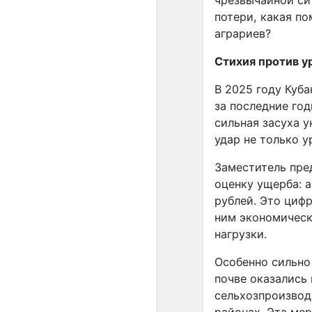
чрезвычайной си
потери, какая п
аграриев?
Стихия против у
В 2025 году Куба
за последние го
сильная засуха у
удар не только 
Заместитель пре
оценку ущерба: 
рублей. Это цифр
ним экономическ
нагрузки.
Особенно сильно
почве оказались
сельхозпроизвод