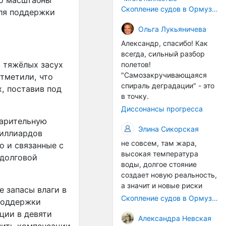
ко масштабны
корпусах активно
Скопление судов в Ормузском проливе грозит катастрофическим распространением инвазивных видов
для поддержки
накапливаются морские
организмы, и потом они
Ольга Лукьяничева
могут быть перенесены в
Александр, спасибо! Как
другие регионы. Поэтому
всегда, сильный разбор
проблема вполне реальная
х тяжёлых засух
полетов!
— просто я бы говорила не
"Самозакручивающаяся
тметили, что
о неизбежной катастрофе,
спираль деградации" - это
х, поставив под
а о повышенном риске,
в точку.
который нельзя
Диссонансы прогресса
игнорировать. А так да 👍
варительную
Элина Сикорская
миллиардов
не совсем, там жара,
о и связанные с
высокая температура
 долговой
воды, долгое стояние
создает новую реальность,
а значит и новые риски
е запасы влаги в
Скопление судов в Ормузском проливе грозит катастрофическим распространением инвазивных видов
 поддержки
ции в девяти
Александра Невская