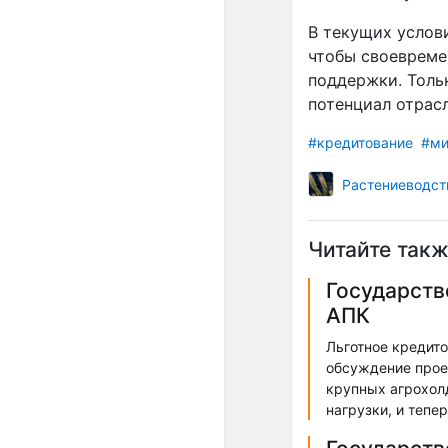
В текущих услов
чтобы своевреме
поддержки. Толь
потенциал отрас
#кредитование
#ми
Растениеводст
Читайте такж
Государств
АПК
Льготное кредито
обсуждение прое
крупных агрохол
нагрузки, и тепе