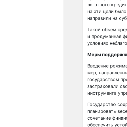
льготного креди
на эти цели был
направили на су
Такой объём сре
и продуманная ф
условиях неблаг
Меры поддержки 
Введение режима
мер, направленн
государством пр
застраховали св
инструмента упр
Государство сох
планировать вес
сочетание финан
обеспечить усто