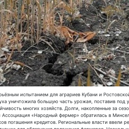
ерьёзным испытанием для аграриев Кубани и Ростовской
суха уничтожила большую часть урожая, поставив под 
чивость многих хозяйств. Долги, накопленные за сезо
 Ассоциация «Народный фермер» обратилась в Минсел
ков погашения кредитов. Региональные власти ввели 