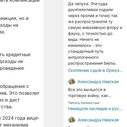
чить компенсации
Да чепуха. Эти суда
десятилетиями ходили
через пролив и точно так
еакция, но и
же распространяли ту
сходы на
самую инвазивную флору и
ах.
фауну, с точностью до
вида. Ничего не
изменилось - это
стандартный путь
ть кредитные
антропогенного
 доходы не
распространения биоты.
проведение
Скопление судов в Ормузском проливе грозит катастрофическим распространением инвазивных видов
Александра Невская
 обращение с
Все это выльется в
ев. Это позволит
торговую войну, как
но и даст
печально известная война
Читать полностью
ства.
за Адыгейский сыр. Собаки
Немецкое наследие и русский характер: история колбасного дела в Российской империи
на сене - кому это надо?
 2024 года вице-
Когда региональный
Александра Невская
от механизма
продукт начнут делать