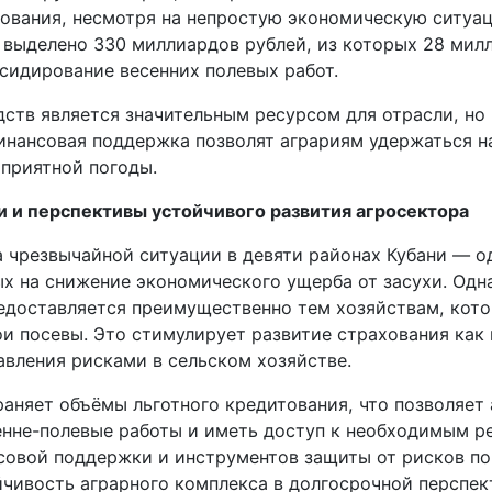
тования, несмотря на непростую экономическую ситуац
о выделено 330 миллиардов рублей, из которых 28 мил
бсидирование весенних полевых работ.
дств является значительным ресурсом для отрасли, но
инансовая поддержка позволят аграриям удержаться на
оприятной погоды.
и перспективы устойчивого развития агросектора
 чрезвычайной ситуации в девяти районах Кубани — о
ых на снижение экономического ущерба от засухи. Од
едоставляется преимущественно тем хозяйствам, кот
ои посевы. Это стимулирует развитие страхования как
авления рисками в сельском хозяйстве.
раняет объёмы льготного кредитования, что позволяет
енне-полевые работы и иметь доступ к необходимым р
совой поддержки и инструментов защиты от рисков п
йчивость аграрного комплекса в долгосрочной перспек