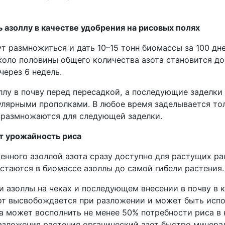
ь азоллу в качестве удобрения на рисовых полях
ут размножиться и дать 10–15 тонн биомассы за 100 дн
Около половины общего количества азота становится д
через 6 недель.
ллу в почву перед пересадкой, а последующие заделк
улярными прополками. В любое время заделывается то
размножаются для следующей заделки.
т урожайность риса
енного азоллой азота сразу доступно для растущих ра
стаются в биомассе азоллы до самой гибели растения.
 азоллы на чеках и последующем внесении в почву в к
зот высвобождается при разложении и может быть исп
ла может восполнить не менее 50% потребности риса в
разложения растения органический азот быстро минера