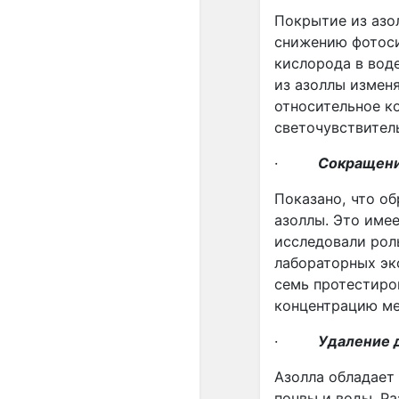
Покрытие из азо
снижению фотоси
кислорода в вод
из азоллы изменя
относительное к
светочувствител
·
Сокращени
Показано, что о
азоллы. Это име
исследовали рол
лабораторных эк
семь протестиро
концентрацию ме
·
Удаление 
Азолла обладает
почвы и воды. Р