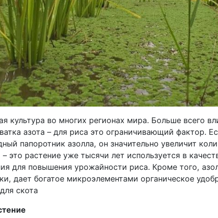
ая культура во многих регионах мира. Больше всего вл
ватка азота – для риса это ограничивающий фактор. Ес
дный папоротник азолла, он значительно увеличит кол
 – это растение уже тысячи лет используется в качест
ния для повышения урожайности риса. Кроме того, азо
ки, дает богатое микроэлементами органическое удоб
для скота
стение