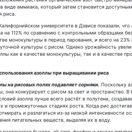
в виде аммиака, который затем становится доступным
я риса.
Калифорнийском университете в Дэвисе показали, что 
а на 112% по сравнению с контрольными образцами бе
тве монокультуры в период парования, и всего на 23% 
уточной культуры с рисом. Однако урожайность увели
ллы как в качестве монокультуры, так и в качестве п
спользования азоллы при выращивании риса
ллы на рисовых полях подавляет сорняки.
Поскольку аз
, она конкурирует с рисом за свет и пространство. В
словий азолла лучше всего растёт в полутени, создав
х и промежуточных стадиях роста. Когда рис достигае
отмирать и разлагаться из-за низкой интенсивности о
ния питательных веществ, выделяя их в воду.
 разлагается быстро, её азот, фосфор и другие питат