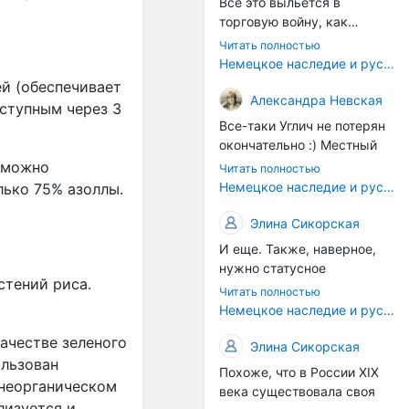
Все это выльется в
торговую войну, как
печально известная война
Читать полностью
за Адыгейский сыр. Собаки
Немецкое наследие и русский характер: история колбасного дела в Российской империи
на сене - кому это надо?
ей (обеспечивает
Когда региональный
Александра Невская
оступным через 3
продукт начнут делать
Все-таки Углич не потерян
многие мастера региона, а
окончательно :) Местный
не единицы энтузиастов,
институт сыроделия
и можно
Читать полностью
вот тогда можно подумать
делает сейчас отличные
Немецкое наследие и русский характер: история колбасного дела в Российской империи
лько 75% азоллы.
об этом. Пока рано, рано.
выдержанные сыры с
плесенью - хотя конечно,
Элина Сикорская
возродить рецепты
И еще. Также, наверное,
углицких колбасников
нужно статусное
было бы прекрасно. Только
стений риса.
законодательство. В
Читать полностью
это сегодня дело не
Европе есть защита
Немецкое наследие и русский характер: история колбасного дела в Российской империи
государства (в самом
географических указаний
лучшем случае оно могло
ачестве зеленого
— пармская ветчина не
Элина Сикорская
бы возродить плановую
ользован
может производиться в
Похоже, что в России XIX
экономику, а не
другом регионе. У нас это
 неорганическом
века существовала своя
исторические ремесла,
почти не работает.
лизуется и