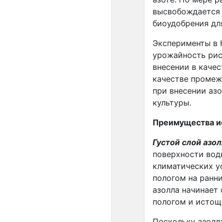
высвобождается 
биоудобрения дл
Эксперименты в 
урожайность рис
внесении в качес
качестве промеж
при внесении азо
культуры.
Преимущества и
Густой слой азо
поверхности воды
климатических у
пологом на ранни
азолла начинает 
пологом и истоще
Поскольку азолла