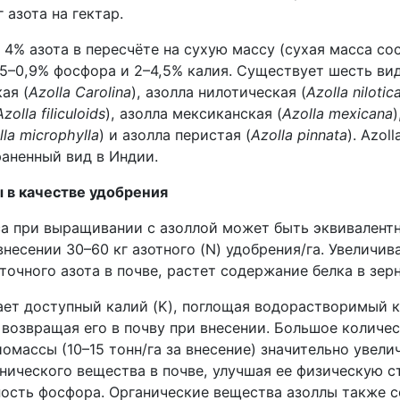
 азота на гектар.
4% азота в пересчёте на сухую массу (сухая масса со
,5–0,9% фосфора и 2–4,5% калия. Существует шесть ви
ая (
Azolla Carolina
), азолла нилотическая (
Azolla nilotic
Azolla filiculoids
), азолла мексиканская (
Azolla mexicana
)
lla microphylla
) и азолла перистая (
Azolla pinnata
). Azol
аненный вид в Индии.
 в качестве удобрения
а при выращивании с азоллой может быть эквивалент
несении 30–60 кг азотного (N) удобрения/га. Увеличив
очного азота в почве, растет содержание белка в зерн
ает доступный калий (K), поглощая водорастворимый к
 возвращая его в почву при внесении. Большое количе
массы (10–15 тонн/га за внесение) значительно увели
нического вещества в почве, улучшая ее физическую с
ость фосфора. Органические вещества азоллы также 