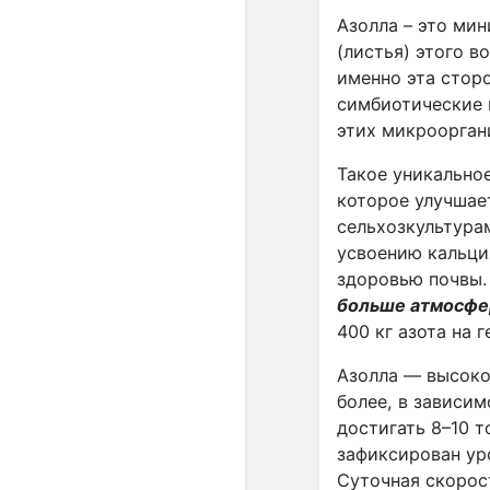
Азолла – это ми
(листья) этого в
именно эта сторо
симбиотические
этих микроорган
Такое уникальное
которое улучшае
сельхозкультура
усвоению кальци
здоровью почвы.
больше атмосфер
400 кг азота на г
Азолла — высоко
более, в зависим
достигать 8–10 т
зафиксирован уро
Суточная скорос