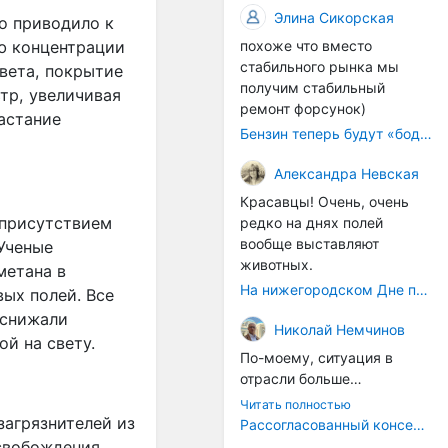
происходящих сегодня
Сегодняшние
Элина Сикорская
рынке и бизнесе.
о приводило к
процессов, больше
гастротуры — это
ию концентрации
похоже что вместо
напоминает судорожное
событийный,
стабильного рынка мы
вета, покрытие
ситуационное затыкание
развлекательный формат.
получим стабильный
дыр.
Его цель — показать
тр, увеличивая
ремонт форсунок)
туристу "вкусное" место,
астание
Бензин теперь будут «бодяжить» легально: чего ждать водителям?
развлечь, дать яркие
впечатления. Это,
Александра Невская
безусловно, интересно и
правильно, но это внешний
Красавцы! Очень, очень
слой.
 присутствием
редко на днях полей
А хорошо было бы,
вообще выставляют
Ученые
например, не просто
животных.
метана в
восстановить углицкую
На нижегородском Дне поля было очень много животных
ых полей. Все
колбасу как артефакт, а
 снижали
вернуть сам
Николай Немчинов
й на свету.
принцип: продукт как
По-моему, ситуация в
голос места
.
Многие
отрасли больше
старые рецепты
напоминает какие-то
Читать полностью
сохранились в архивах, у
судороги, чем
загрязнителей из
Рассогласованный консенсус
потомков мастеров, в
осмысленные действия,
ысвобождения