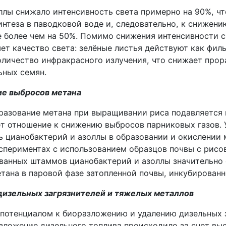
ллы снижало интенсивность света примерно на 90%, чт
нтеза в паводковой воде и, следовательно, к снижен
е более чем на 50%. Помимо снижения интенсивности с
ет качество света: зелёные листья действуют как филь
оличество инфракрасного излучения, что снижает прор
ьных семян.
е выбросов метана
бразование метана при выращивании риса подавляется
ет отношение к снижению выбросов парниковых газов. 
ь цианобактерий и азоллы в образовании и окислении 
спериментах с использованием образцов почвы с рисов
ванных штаммов цианобактерий и азоллы значительно
тана в паровой фазе затопленной почвы, инкубированно
дизельных загрязнителей и тяжелых металлов
 потенциалом к биоразложению и удалению дизельных 
азложение дизельного топлива происходило за счет в