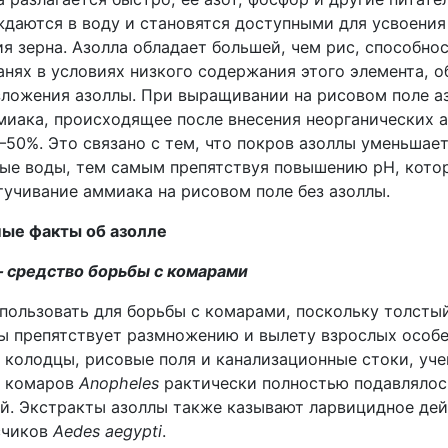
даются в воду и становятся доступными для усвоения
я зерна. Азолла обладает большей, чем рис, способно
анях в условиях низкого содержания этого элемента, о
зложения азоллы. При выращивании на рисовом поле а
миака, происходящее после внесения неорганических 
–50%. Это связано с тем, что покров азоллы уменьшае
вые воды, тем самым препятствуя повышению pH, кото
тучивание аммиака на рисовом поле без азоллы.
ые факты об азолле
– средство борьбы с комарами
пользовать для борьбы с комарами, поскольку толстый
ы препятствует размножению и вылету взрослых особе
, колодцы, рисовые поля и канализационные стоки, уч
е комаров
Anopheles
рактически полностью подавлялос
й. Экстракты азоллы также казывают ларвицидное дей
счиков
Aedes aegypti
.