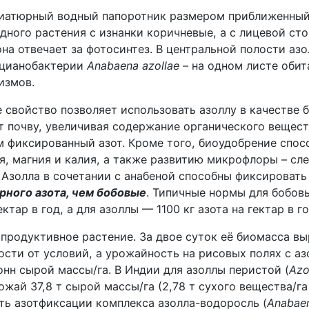
ниатюрный водный папоротник размером приближенный 
одного растения с изнанки коричневые, а с лицевой ст
на отвечает за фотосинтез. В центральной полости азо
 цианобактерии
Anabaena azollae
– на одном листе обит
измов.
 свойство позволяет использовать азоллу в качестве 
т почву, увеличивая содержание органического вещест
м фиксированный азот. Кроме того, биоудобрение спос
я, магния и калия, а также развитию микрофлоры – сл
 Азолла в сочетании с анабеной способны фиксироват
ного азота, чем бобовые
. Типичные нормы для бобов
ектар в год, а для азоллы — 1100 кг азота на гектар в го
продуктивное растение. За двое суток её биомасса вы
ости от условий, а урожайность на рисовых полях с а
онн сырой массы/га. В Индии для азоллы перистой (
Azo
жай 37,8 т сырой массы/га (2,78 т сухого вещества/га 
ть азотфиксации комплекса азолла-водоросль (
Anabaen