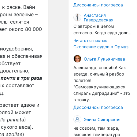
годом, век за веком суда
Диссонансы прогресса
к ряске. Вайи
разносят эти самые
организмы по пути
ороны зеленые –
Анастасия
Гавердовская
следования.
ллы селятся
С автором в целом
ает около 80 000
согласна. Когда суда долго
стоят в теплой воде, на их
Читать полностью
корпусах активно
Скопление судов в Ормузском проливе грозит катастрофическим распространением инвазивных видов
биоудобрения,
накапливаются морские
ва и обеспечивая
организмы, и потом они
Ольга Лукьяничева
обствует
могут быть перенесены в
Александр, спасибо! Как
едовательно,
другие регионы. Поэтому
всегда, сильный разбор
ь
почти в три раза
проблема вполне реальная
полетов!
— просто я бы говорила не
ых составляют
"Самозакручивающаяся
о неизбежной катастрофе,
д.
спираль деградации" - это
а о повышенном риске,
в точку.
который нельзя
растает вдвое и
Диссонансы прогресса
игнорировать. А так да 👍
золлой может
lla pinnata
)
Элина Сикорская
сухого веса).
не совсем, там жара,
a azollae
)
высокая температура