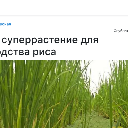
вская
Опублик
 суперрастение для
дства риса