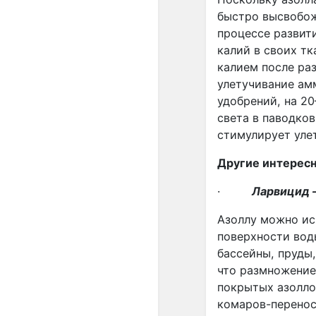
быстро высвобож
процессе развити
калий в своих тк
калием после ра
улетучивание ам
удобрений, на 20
света в паводко
стимулирует уле
Другие интересн
·
Ларвицид 
Азоллу можно ис
поверхности вод
бассейны, пруды
что размножени
покрытых азолло
комаров-перено