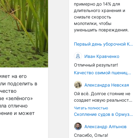
примерно до 14% для
само село окажется при
длительного хранения и
деле, да и количество
снизьте скорость
задействованных в
молотилки, чтобы
сельхозпоризводстве
уменьшить повреждения.
кадров таким образом
вырастет.
Первый день уборочной Компании 2026🫡Считаю открытым.
Иван Кравченко
Отличный результат!
Качество озимой пшеницы 2026 год
ияет на его
ли подселить в
Александра Невская
ичество
Ой всё. Долгое стояние не
ве «зелёного»
создает новую реальность.
лла отлично
Морские организмы всегда
Читать полностью
рение и может
накапливаются на судах.
Скопление судов в Ормузском проливе грозит катастрофическим распространением инвазивных видов
Ежегодно суда идут в доки
на чистку от тех самых
Александр Алтынов
организмов. И год за
Спасибо, Ольга!