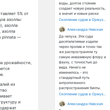
воды, долгое стояние
создает новую реальность,
ставляет 5% от
а значит и новые риски
дов азоллы:
Скопление судов в Ормузском проливе грозит катастрофическим распространением инвазивных видов
a
), азолла
Александра Невская
, азолла
Да чепуха. Эти суда
la pinnata —
десятилетиями ходили
через пролив и точно так
же распространяли ту
самую инвазивную флору и
фауну, с точностью до
на урожайности,
вида. Ничего не
ается
изменилось - это
е.
стандартный путь
антропогенного
алий из
распространения биоты.
ство
Скопление судов в Ормузском проливе грозит катастрофическим распространением инвазивных видов
чивает
труктуру и
Александра Невская
содержат