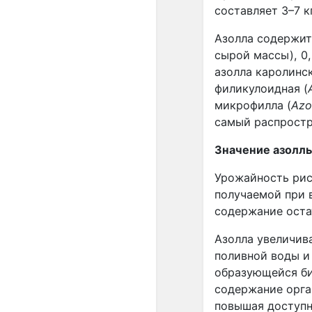
составляет 3–7 кг
Азолла содержит 
сырой массы), 0
азолла каролинск
филикулоидная (
микрофилла (
Azo
самый распростр
Значение азоллы
Урожайность рис
получаемой при в
содержание остат
Азолла увеличив
поливной воды и
образующейся био
содержание орга
повышая доступн