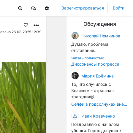
Зарегистрироваться
Войти
Обсуждения
овано 26.08.2025 12:39
Николай Немчинов
Думаю, проблема
отставания
технологичности
Читать полностью
оборудования в
Диссонансы прогресса
перспективе напрямую
окажется связана с
Мария Ерёмина
кадрами. Их надо будет
То, что случилось с
все больше, чтобы
Зезиным - страшная
затыкать
трагедия😢
образовывающиеся
Селфи в подсолнухах вне закона: За проникновение на сельхозземли без разрешения хотят штрафовать
технологические дыры. И
это в рамках
Иван Кравченко
существующих реалий для
Поздравляю с началом
людей принимающих
уборки. Горох досушите
решения как раз хорошо,