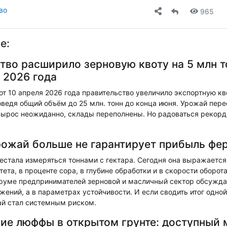
во
965
е:
тво расширило зерновую квоту на 5 млн т
 2026 года
т 10 апреля 2026 года правительство увеличило экспортную кв
доведя общий объём до 25 млн. тонн до конца июня. Урожай пере
ырос неожиданно, склады переполнены. Но радоваться рекор
ожай больше не гарантирует прибыль фе
естала измеряться тоннами с гектара. Сегодня она выражается
тета, в проценте сора, в глубине обработки и в скорости оборота
уме предпринимателей зерновой и масличный сектор обсужда
жений, а в параметрах устойчивости. И если сводить итог одной
ай стал системным риском.
е люффы в открытом грунте: доступный 