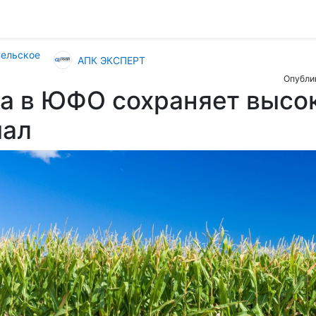
Сельское
АПК ЭКСПЕРТ
Опублик
а в ЮФО сохраняет высо
иал