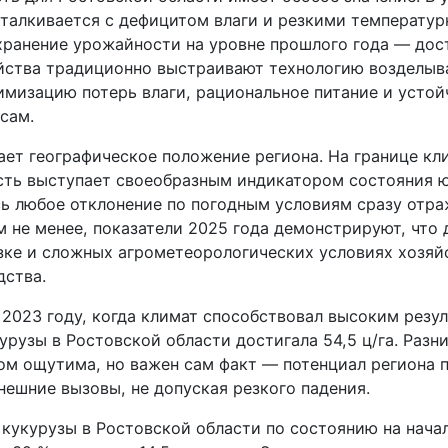
сталкивается с дефицитом влаги и резкими температу
хранение урожайности на уровне прошлого года — дос
йства традиционно выстраивают технологию возделыв
имизацию потерь влаги, рациональное питание и устой
сам.
ает географическое положение региона. На границе кл
сть выступает своеобразным индикатором состояния 
сь любое отклонение по погодным условиям сразу отра
м не менее, показатели 2025 года демонстрируют, что 
зке и сложных агрометеорологических условиях хозя
дства.
 2023 году, когда климат способствовал высоким резул
рузы в Ростовской области достигала 54,5 ц/га. Разн
ом ощутима, но важен сам факт — потенциал региона п
нешние вызовы, не допуская резкого падения.
 кукурузы в Ростовской области по состоянию на нача