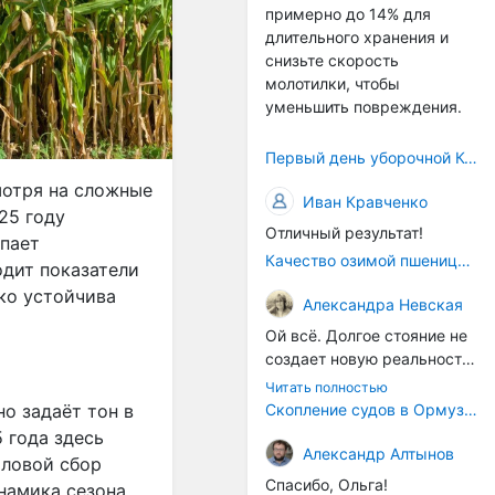
примерно до 14% для
само село окажется при
длительного хранения и
деле, да и количество
снизьте скорость
задействованных в
молотилки, чтобы
сельхозпоризводстве
уменьшить повреждения.
кадров таким образом
вырастет.
Первый день уборочной Компании 2026🫡Считаю открытым.
мотря на сложные
Иван Кравченко
25 году
Отличный результат!
упает
Качество озимой пшеницы 2026 год
одит показатели
ко устойчива
Александра Невская
Ой всё. Долгое стояние не
создает новую реальность.
Морские организмы всегда
Читать полностью
накапливаются на судах.
о задаёт тон в
Скопление судов в Ормузском проливе грозит катастрофическим распространением инвазивных видов
Ежегодно суда идут в доки
 года здесь
на чистку от тех самых
Александр Алтынов
аловой сбор
организмов. И год за
Спасибо, Ольга!
инамика сезона