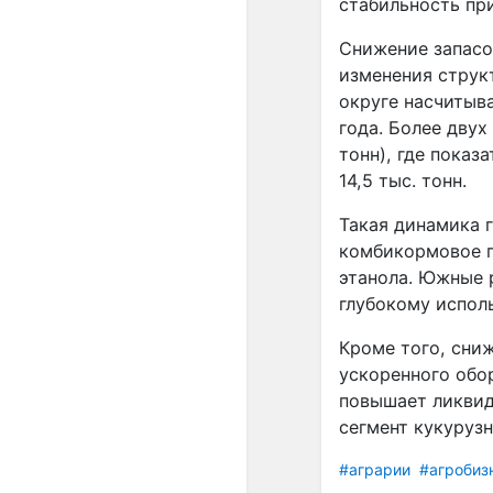
стабильность пр
Снижение запасо
изменения структ
округе насчитыва
года. Более двух
тонн), где показ
14,5 тыс. тонн.
Такая динамика 
комбикормовое п
этанола. Южные 
глубокому испол
Кроме того, сни
ускоренного обо
повышает ликвид
сегмент кукуруз
#аграрии
#агробиз