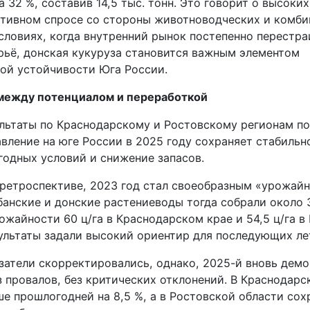
а 32 %, составив 14,5 тыс. тонн. Это говорит о высоки
ктивном спросе со стороны животноводческих и комб
словиях, когда внутренний рынок постепенно перестра
рьё, донская кукуруза становится важным элементом
ой устойчивости Юга России.
между потенциалом и переработкой
льтаты по Краснодарскому и Ростовскому регионам п
вление на юге России в 2025 году сохраняет стабильн
годных условий и снижение запасов.
в ретроспективе, 2023 год стал своеобразным «урожай
банские и донские растениеводы тогда собрали около 3
ожайности 60 ц/га в Краснодарском крае и 54,5 ц/га в
зультаты задали высокий ориентир для последующих ле
азатели скорректировались, однако, 2025-й вновь дем
 провалов, без критических отклонений. В Краснодарс
е прошлогодней на 8,5 %, а в Ростовской области сох