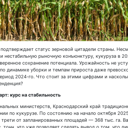
 подтверждает статус зерновой цитадели страны. Нес
 и нестабильную рыночную конъюнктуру, кукуруза в 20
веренное сохранение потенциала. Урожайность не уст
 по динамике уборки и темпам прироста даже превосх
период 2024-го. Что стоит за этими цифрами и насколь
енденция?
арт: курс на стабильность
нальных министерств, Краснодарский край традиционн
ии по кукурузе. По состоянию на начало октября 2025
 трети от запланированных площадей — 368 тыс. га. В
. тонн, что уже позволяет сделать вывод о том, что д