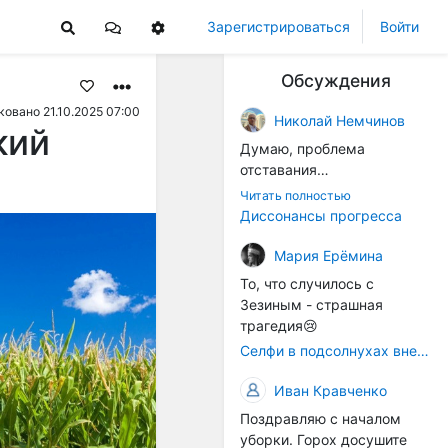
Зарегистрироваться
Войти
Обсуждения
овано 21.10.2025 07:00
Николай Немчинов
кий
Думаю, проблема
отставания
технологичности
Читать полностью
оборудования в
Диссонансы прогресса
перспективе напрямую
окажется связана с
Мария Ерёмина
кадрами. Их надо будет
То, что случилось с
все больше, чтобы
Зезиным - страшная
затыкать
трагедия😢
образовывающиеся
Селфи в подсолнухах вне закона: За проникновение на сельхозземли без разрешения хотят штрафовать
технологические дыры. И
это в рамках
Иван Кравченко
существующих реалий для
Поздравляю с началом
людей принимающих
уборки. Горох досушите
решения как раз хорошо,