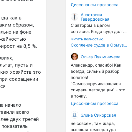
годом, век за веком суда
Диссонансы прогресса
разносят эти самые
организмы по пути
Анастасия
гда как в
Гавердовская
следования.
Таким образом,
С автором в целом
ельно на фоне
согласна. Когда суда долго
стоят в теплой воде, на их
ожайностью
Читать полностью
корпусах активно
Скопление судов в Ормузском проливе грозит катастрофическим распространением инвазивных видов
ирост на 8,5 %.
накапливаются морские
организмы, и потом они
Ольга Лукьяничева
овиях,
могут быть перенесены в
льтат, пусть и
Александр, спасибо! Как
другие регионы. Поэтому
всегда, сильный разбор
ских хозяйств это
проблема вполне реальная
полетов!
 при сокращении
— просто я бы говорила не
"Самозакручивающаяся
тся
о неизбежной катастрофе,
спираль деградации" - это
а о повышенном риске,
в точку.
который нельзя
Диссонансы прогресса
на начало
игнорировать. А так да 👍
тавили всего
Элина Сикорская
олее двух третей
не совсем, там жара,
 показатель
высокая температура