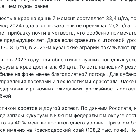
е, чем годом ранее.
сть в крае на данный момент составляет 33,4 ц/га, то
од 2024 года этот показатель не превышал 27,2 ц/га. 
ёт прибавку почти в четверть, что особенно примечат
в предыдущих лет. Даже если сравнить с итоговой ур
(30,8 ц/га), в 2025-м кубанские аграрии показывают пр
что в 2023 году, при объективно лучших погодных усл
рузы в крае достигала 60 ц/га. То есть нынешний резу
билен на фоне менее благоприятной погоды. Для кубан
 управления посевами и технологиями сработала. Даже
 сдержанных рыночных ожиданиях, урожайность остаё
бной.
стикой кроется и другой аспект. По данным Росстата, 
ода запасы кукурузы в Южном федеральном округе сос
 что на 40 % меньше прошлогоднего уровня. При этом б
я именно на Краснодарский край (108,2 тыс. тонн). Но