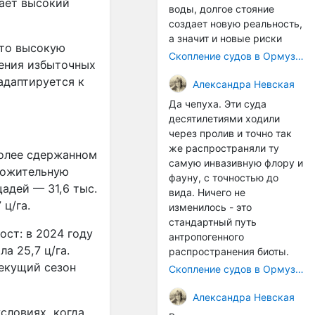
жает высокий
воды, долгое стояние
создает новую реальность,
а значит и новые риски
сто высокую
Скопление судов в Ормузском проливе грозит катастрофическим распространением инвазивных видов
ления избыточных
адаптируется к
Александра Невская
Да чепуха. Эти суда
десятилетиями ходили
через пролив и точно так
же распространяли ту
более сдержанном
самую инвазивную флору и
ложительную
фауну, с точностью до
адей — 31,6 тыс.
вида. Ничего не
 ц/га.
изменилось - это
стандартный путь
ст: в 2024 году
антропогенного
а 25,7 ц/га.
распространения биоты.
текущий сезон
Скопление судов в Ормузском проливе грозит катастрофическим распространением инвазивных видов
Александра Невская
словиях, когда