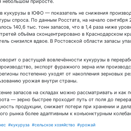
и небольшом приросте.
в кукурузы в ЮФО — показатель не снижения производ
уры спроса. По данным Росстата, на начало сентября 
лось 140,6 тыс. тонн запасов, что в 1,4 раза ниже уро
 третей объёма сконцентрировано в Краснодарском кра
атель снизился вдвое. В Ростовской области запасы упа
говорит о растущей вовлечённости кукурузы в перераб
роизводство, экспорт фуражного зерна или производс
регионы постепенно уходят от накопления зерновых ре
ьзованию урожая внутри страны.
жение запасов на складах можно рассматривать и как п
рота — зерно быстрее проходит путь от поля до перера
ность продукции, снижает потери при хранении и де
ного рынка более адаптивным к конъюнктурным колеба
нес
#кукуруза
#сельское хозяйство
#урожай