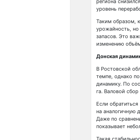
региона снизилс
уровень перерабо
Таким образом, 
урожайность, но
запасов. Это важ
изменению объём
Донская динами
В Ростовской об
темпе, однако п
динамику. По сос
га. Валовой сбор
Если обратиться
на аналогичную д
Даже по сравнен
показывает небол
Такая стабильнос