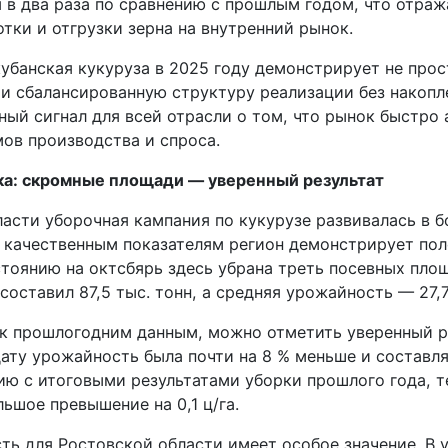
я в два раза по сравнению с прошлым годом, что отра
тки и отгрузки зерна на внутренний рынок.
кубанская кукуруза в 2025 году демонстрирует не про
 и сбалансированную структуру реализации без накоп
ный сигнал для всей отрасли о том, что рынок быстро 
ов производства и спроса.
ка: скромные площади — уверенный результат
ласти уборочная кампания по кукурузе развивалась в 
о качественным показателям регион демонстрирует по
тоянию на октсбярь здесь убрана треть посевных площ
 составил 87,5 тыс. тонн, а средняя урожайность — 27,7
 к прошлогодним данным, можно отметить уверенный ро
ату урожайность была почти на 8 % меньше и составлял
ию с итоговыми результатами уборки прошлого года, 
ьшое превышение на 0,1 ц/га.
ть для Ростовской области имеет особое значение. В у