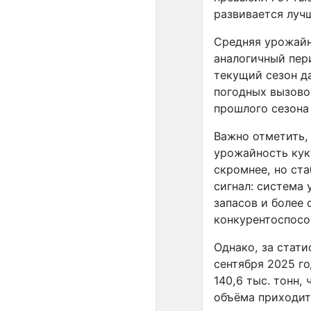
развивается лучш
Средняя урожайно
аналогичный пери
текущий сезон да
погодных вызово
прошлого сезона 
Важно отметить, 
урожайность куку
скромнее, но ста
сигнал: система
запасов и более
конкурентоспосо
Однако, за стати
сентября 2025 г
140,6 тыс. тонн,
объёма приходитс