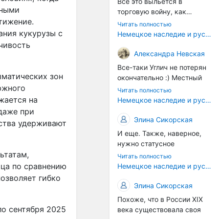
Все это выльется в
рными
торговую войну, как
тижение.
печально известная война
Читать полностью
за Адыгейский сыр. Собаки
ания кукурузы с
Немецкое наследие и русский характер: история колбасного дела в Российской империи
на сене - кому это надо?
чивость
Когда региональный
Александра Невская
продукт начнут делать
Все-таки Углич не потерян
многие мастера региона, а
иматических зон
окончательно :) Местный
не единицы энтузиастов,
южного
институт сыроделия
Читать полностью
вот тогда можно подумать
делает сейчас отличные
жается на
Немецкое наследие и русский характер: история колбасного дела в Российской империи
об этом. Пока рано, рано.
выдержанные сыры с
даже при
плесенью - хотя конечно,
Элина Сикорская
йства удерживают
возродить рецепты
И еще. Также, наверное,
углицких колбасников
нужно статусное
было бы прекрасно. Только
ьтатам,
законодательство. В
Читать полностью
это сегодня дело не
Европе есть защита
ица по сравнению
Немецкое наследие и русский характер: история колбасного дела в Российской империи
государства (в самом
географических указаний
озволяет гибко
лучшем случае оно могло
— пармская ветчина не
Элина Сикорская
бы возродить плановую
может производиться в
Похоже, что в России XIX
экономику, а не
другом регионе. У нас это
ло сентября 2025
века существовала своя
исторические ремесла,
почти не работает.