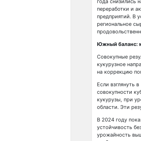
года снизились н
переработки и а
предприятий. В у
региональное сы
продовольственн
Южный баланс: 
Совокупные резу
кукурузное напра
на коррекцию по
Если взглянуть 
совокупности ку
кукурузы, при ур
области. Эти ре
В 2024 году пок
устойчивость без
урожайность выш