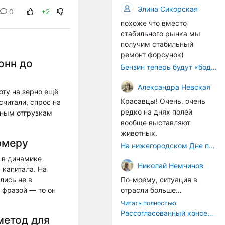
происходящих сегодня
Сегодняшние
Элина Сикорская
рынке и бизнесе.
0
+2
процессов, больше
гастротуры — это
похоже что вместо
напоминает судорожное
событийный,
стабильного рынка мы
ситуационное затыкание
развлекательный формат.
получим стабильный
дыр.
Его цель — показать
ремонт форсунок)
туристу "вкусное" место,
онн до
Бензин теперь будут «бодяжить» легально: чего ждать водителям?
развлечь, дать яркие
впечатления. Это,
Александра Невская
безусловно, интересно и
оту на зерно ещё
правильно, но это внешний
Красавцы! Очень, очень
считали, спрос на
слой.
редко на днях полей
дным отгрузкам
А хорошо было бы,
вообще выставляют
например, не просто
животных.
рмеру
восстановить углицкую
На нижегородском Дне поля было очень много животных
колбасу как артефакт, а
 в динамике
вернуть сам
Николай Немчинов
 капитала. На
принцип: продукт как
лись не в
По-моему, ситуация в
голос места
.
Многие
 фразой — то он
отрасли больше
старые рецепты
напоминает какие-то
Читать полностью
сохранились в архивах, у
судороги, чем
Рассогласованный консенсус
потомков мастеров, в
метод для
осмысленные действия,