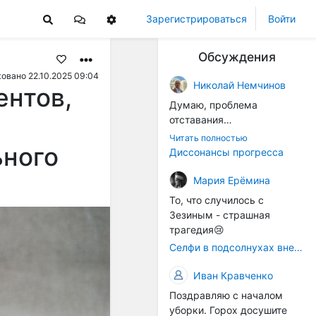
Зарегистрироваться
Войти
Обсуждения
овано 22.10.2025 09:04
Николай Немчинов
ентов,
Думаю, проблема
отставания
технологичности
Читать полностью
ьного
оборудования в
Диссонансы прогресса
перспективе напрямую
окажется связана с
Мария Ерёмина
кадрами. Их надо будет
То, что случилось с
все больше, чтобы
Зезиным - страшная
затыкать
трагедия😢
образовывающиеся
Селфи в подсолнухах вне закона: За проникновение на сельхозземли без разрешения хотят штрафовать
технологические дыры. И
это в рамках
Иван Кравченко
существующих реалий для
Поздравляю с началом
людей принимающих
уборки. Горох досушите
решения как раз хорошо,