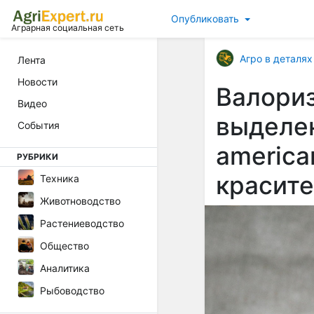
Опубликовать
Аграрная социальная сеть
Агро в деталях
Лента
Новости
Валориз
Видео
выделен
События
america
РУБРИКИ
красите
Техника
Животноводство
Растениеводство
Общество
Аналитика
Рыбоводство