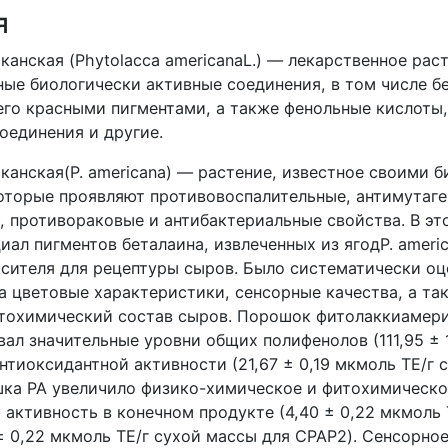
я
анская (Phytolacca americanaL.) — лекарственное раст
ые биологически активные соединения, в том числе б
его красными пигментами, а также фенольные кислоты
оединения и другие.
канская(P. americana) — растение, известное своими 
оторые проявляют противовоспалительные, антимутаге
, противораковые и антибактериальные свойства. В э
иал пигментов беталаина, извлеченных из ягодP. americ
асителя для рецептуры сыров. Было систематически оц
а цветовые характеристики, сенсорные качества, а та
тохимический состав сыров. Порошок фитолаккиамери
л значительные уровни общих полифенолов (111,95 ± 1
нтиоксидантной активности (21,67 ± 0,19 мкмоль TE/г 
ка PA увеличило физико-химическое и фитохимическо
 активность в конечном продукте (4,40 ± 0,22 мкмоль 
 ± 0,22 мкмоль TE/г сухой массы для CPAP2). Сенсорно