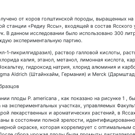
лучено от коров голштинской породы, выращенных на
ой станции «Редиу Яссы», входящей в состав Ясского 
ук. В данном исследовании было использовано 300 лит
аждую экспериментальную партию.
л-1-пикрилгидразил), раствор галловой кислоты, раст
хлорида калия, этанол, метанол, лимонная кислота, ка
Чокальтеу, гидроксид натрия, хлорид алюминия и карб
gma Aldrich (Штайнхайм, Германия) и Merck (Дармштадт
образцов
нии плоды P. americana , как показано на рисунке 1 , б
а на экспериментальных участках, управляемых Факуль
дрой лекарственных и ароматических растений, в Ясса
аны в состоянии полной зрелости, идентифицированно
черной окраске, которая коррелирует с оптимальным
]. После сбора урожая плоды были промыты дистиллиро