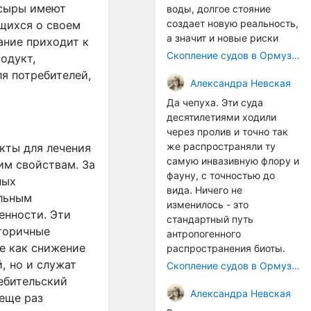
 сыры имеют
воды, долгое стояние
создает новую реальность,
щихся о своем
а значит и новые риски
ание приходит к
Скопление судов в Ормузском проливе грозит катастрофическим распространением инвазивных видов
одукт,
я потребителей,
Александра Невская
Да чепуха. Эти суда
десятилетиями ходили
через пролив и точно так
же распространяли ту
кты для лечения
самую инвазивную флору и
им свойствам. За
фауну, с точностью до
ных
вида. Ничего не
альным
изменилось - это
енности. Эти
стандартный путь
торичные
антропогенного
е как снижение
распространения биоты.
, но и служат
Скопление судов в Ормузском проливе грозит катастрофическим распространением инвазивных видов
ебительский
Александра Невская
 еще раз