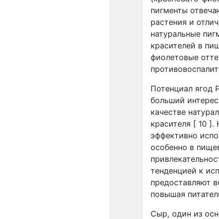
пигменты отвеча
растения и отлич
натуральные пиг
красителей в пищ
фиолетовые отте
противовоспалите
Потенциал ягод P
больший интерес
качестве натура
красителя [ 10 ]
эффективно испо
особенно в пище
привлекательност
тенденцией к ис
предоставляют в
повышая питател
Сыр, один из ос