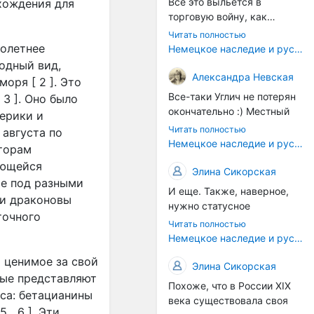
Все это выльется в
хождения для
торговую войну, как
печально известная война
Читать полностью
за Адыгейский сыр. Собаки
голетнее
Немецкое наследие и русский характер: история колбасного дела в Российской империи
на сене - кому это надо?
одный вид,
Когда региональный
Александра Невская
оря [ 2 ]. Это
продукт начнут делать
Все-таки Углич не потерян
3 ]. Оно было
многие мастера региона, а
окончательно :) Местный
мерики и
не единицы энтузиастов,
институт сыроделия
Читать полностью
 августа по
вот тогда можно подумать
делает сейчас отличные
Немецкое наследие и русский характер: история колбасного дела в Российской империи
кторам
об этом. Пока рано, рано.
выдержанные сыры с
ающейся
плесенью - хотя конечно,
Элина Сикорская
ое под разными
возродить рецепты
И еще. Также, наверное,
 и драконовы
углицких колбасников
нужно статусное
было бы прекрасно. Только
точного
законодательство. В
Читать полностью
это сегодня дело не
Европе есть защита
Немецкое наследие и русский характер: история колбасного дела в Российской империи
государства (в самом
географических указаний
лучшем случае оно могло
, ценимое за свой
— пармская ветчина не
Элина Сикорская
бы возродить плановую
рые представляют
может производиться в
Похоже, что в России XIX
экономику, а не
другом регионе. У нас это
са: бетацианины
века существовала своя
исторические ремесла,
почти не работает.
 , 6 ]. Эти