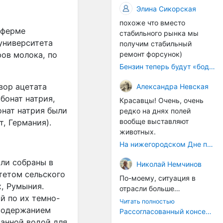
происходящих сегодня
Сегодняшние
Элина Сикорская
рынке и бизнесе.
процессов, больше
гастротуры — это
похоже что вместо
напоминает судорожное
событийный,
 ферме
стабильного рынка мы
ситуационное затыкание
развлекательный формат.
университета
получим стабильный
дыр.
Его цель — показать
ремонт форсунок)
ров молока, по
туристу "вкусное" место,
Бензин теперь будут «бодяжить» легально: чего ждать водителям?
развлечь, дать яркие
впечатления. Это,
вор ацетата
Александра Невская
безусловно, интересно и
рбонат натрия,
правильно, но это внешний
Красавцы! Очень, очень
слой.
онат натрия были
редко на днях полей
А хорошо было бы,
вообще выставляют
, Германия).
например, не просто
животных.
восстановить углицкую
На нижегородском Дне поля было очень много животных
колбасу как артефакт, а
вернуть сам
ыли собраны в
Николай Немчинов
принцип: продукт как
тетом сельского
По-моему, ситуация в
голос места
.
Многие
х, Румыния.
отрасли больше
старые рецепты
й по их темно-
напоминает какие-то
Читать полностью
сохранились в архивах, у
судороги, чем
 содержанием
Рассогласованный консенсус
потомков мастеров, в
осмысленные действия,
ванной водой для