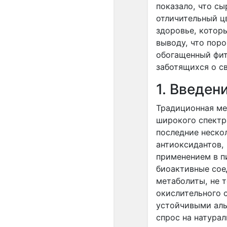
показало, что с
отличительный ц
здоровье, котор
выводу, что пор
обогащенный фит
заботящихся о с
1. Введен
Традиционная ме
широкого спектр
последние неско
антиоксидантов,
применением в п
биоактивные сое
метаболиты, не 
окислительного 
устойчивыми аль
спрос на натура