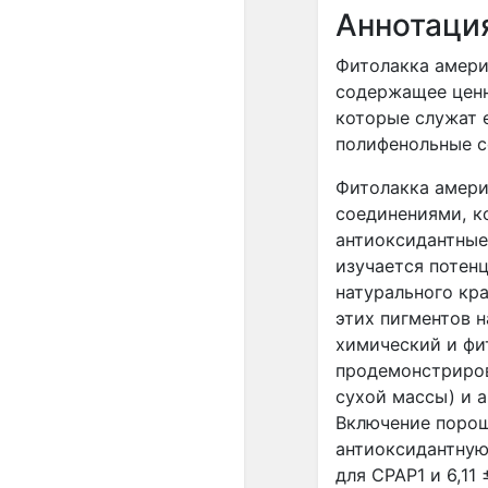
Аннотаци
Фитолакка америк
содержащее ценн
которые служат 
полифенольные с
Фитолакка амери
соединениями, к
антиоксидантные
изучается потенц
натурального кр
этих пигментов н
химический и фи
продемонстрирова
сухой массы) и а
Включение порош
антиоксидантную
для CPAP1 и 6,11