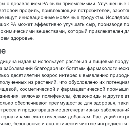
ыры с добавлением PA были приемлемыми. Улучшенные
ветовой профиль, привлекающий потребителей, заботя
ые ищут инновационные молочные продукты. Исследов
ошок PA может эффективно улучшать сыр, производя пр
охимическими веществами, который привлекателен дл
воем здоровье.
ие
дицина издавна использует растения и пищевые проду
а заболеваний благодаря их богатым фармакологическ
лько десятилетий возрос интерес к выявлению природ
 полученных из растений, что обусловлено их потенци
ищевой, косметической и фармацевтической промышл
динения, включая полифенолы, флавоноиды и другие в
только обеспечивают преимущества для здоровья, таки
стресса и предотвращение дегенеративных заболеваний
тернативами синтетическим добавкам. Растущий потр
льные, безопасные и экологически чистые ингредиенты