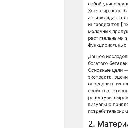
собой универсал
Хотя сыр богат б
антиоксидантов 
ингредиентов [ 1
молочных проду
растительными э
функциональных св
Данное исследова
богатого беталаи
Основные цели —
экстракта, оцен
определить их вл
свойства готовог
рецептуры сыров
визуально привл
потребительском
2. Матер