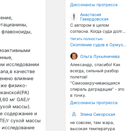
годом, век за веком суда
Диссонансы прогресса
разносят эти самые
организмы по пути
Анастасия
ение,
Гавердовская
следования.
етацианины,
С автором в целом
согласна. Когда суда долго
, флавоноиды,
стоят в теплой воде, на их
Читать полностью
корпусах активно
Скопление судов в Ормузском проливе грозит катастрофическим распространением инвазивных видов
накапливаются морские
биоактивными
организмы, и потом они
Ольга Лукьяничева
нные,
могут быть перенесены в
том исследовании
Александр, спасибо! Как
другие регионы. Поэтому
всегда, сильный разбор
ana,в качестве
проблема вполне реальная
полетов!
енено влияние
— просто я бы говорила не
"Самозакручивающаяся
кже физико-
о неизбежной катастрофе,
спираль деградации" - это
канской(PA)
а о повышенном риске,
в точку.
который нельзя
,60 мг GAE/г
Диссонансы прогресса
игнорировать. А так да 👍
сухой массы).
е содержание и
Элина Сикорская
TE/г сухой массы
не совсем, там жара,
е исследование
высокая температура