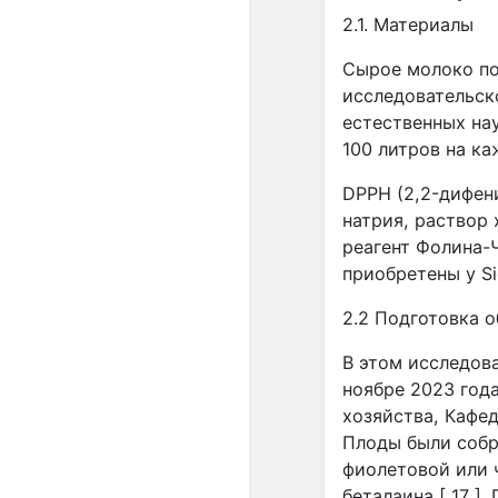
2.1. Материалы
Сырое молоко по
исследовательск
естественных на
100 литров на к
DPPH (2,2-дифени
натрия, раствор 
реагент Фолина-
приобретены у Si
2.2 Подготовка 
В этом исследова
ноябре 2023 год
хозяйства, Кафе
Плоды были собр
фиолетовой или 
беталаина [ 17 