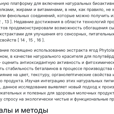
ьную платформу для включения натуральных биоактивн
елками, жирами и витаминами, в нем, как правило, не 
или фенольных соединений, которые можно получить и
2 , 13 ]. Недавние достижения в области технологий пр
ктов продемонстрировали возможность обогащения с
кстрактами для улучшения его сенсорных, питательных
ойств [ 14 , 15 , 16 ].
ние посвящено использованию экстракта ягод Phytolac
ном, в качестве натурального красителя для полутвёр
 оценить антиоксидантную активность и фитохимичес
ить стабильность беталаинов в процессе производства 
ияние на цвет, текстуру, органолептические свойства
о продукта. Изучая интеграцию этих натуральных пигм
, данное исследование выявляет новый подход к прои
екательных и полезных для здоровья молочных продук
у спросу на экологически чистые и функциональные п
иалы и методы