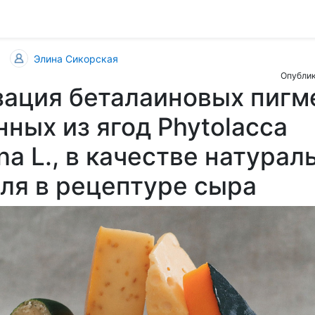
Элина Сикорская
Опублик
ация беталаиновых пигм
ных из ягод Phytolacca
na L., в качестве натурал
ля в рецептуре сыра