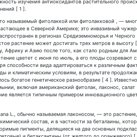
жность изучения антиоксидантов растительного проис
ений [ 1 ].
асто называемый фитолаккой или фитолакковой , — мно
растающее в Северной Америке; это инвазивный чужер
аспространен в регионах Средиземноморья и Черного м
тое растение может достигать трех метров в высоту [ 
у, Африку и Азию после того, как стало родным для А
тение цветет с июня по июль, а его плоды созревают с
аря способности вида адаптироваться к различным фа
ы и климатическим условиям, в результате продолж
ось богатое генетическое разнообразие [ 4 ]. Известн
мынии, включая американский фитолак, лаконос, салат
ение является типичным примером инновационного цве
cana L., обычно называемая лаконосом, — это растение
химический состав, и в частности за беталаины, кото
оримые пигменты, делящиеся на два основных подклас
етовые) и бетаксантины (от желтого до оранжевого) [ 5