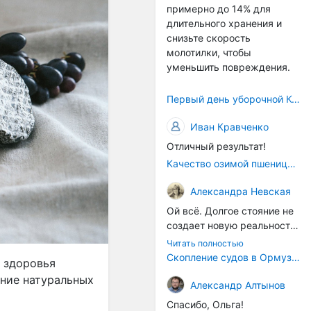
примерно до 14% для
само село окажется при
длительного хранения и
деле, да и количество
снизьте скорость
задействованных в
молотилки, чтобы
сельхозпоризводстве
уменьшить повреждения.
кадров таким образом
вырастет.
Первый день уборочной Компании 2026🫡Считаю открытым.
Иван Кравченко
Отличный результат!
Качество озимой пшеницы 2026 год
Александра Невская
Ой всё. Долгое стояние не
создает новую реальность.
Морские организмы всегда
Читать полностью
накапливаются на судах.
Скопление судов в Ормузском проливе грозит катастрофическим распространением инвазивных видов
я здоровья
Ежегодно суда идут в доки
ние натуральных
на чистку от тех самых
Александр Алтынов
организмов. И год за
Спасибо, Ольга!