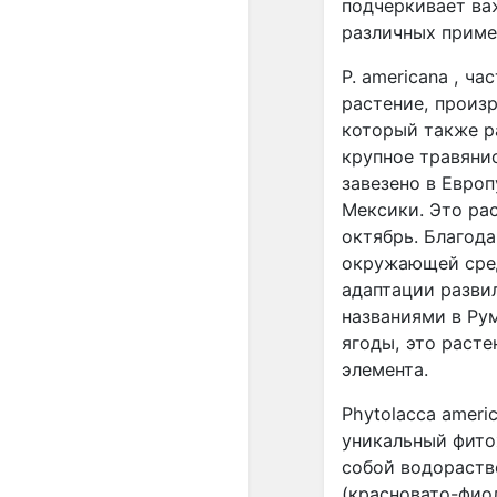
подчеркивает ва
различных примен
P. americana , ч
растение, произ
который также р
крупное травянис
завезено в Европ
Мексики. Это рас
октябрь. Благод
окружающей сред
адаптации развил
названиями в Ру
ягоды, это раст
элемента.
Phytolacca ameri
уникальный фито
собой водораств
(красновато-фиол