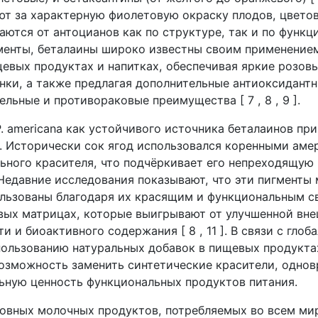
ют за характерную фиолетовую окраску плодов, цветов
аются от антоцианов как по структуре, так и по функц
менты, беталаины широко известны своим применением
евых продуктах и ​​напитках, обеспечивая яркие розов
нки, а также предлагая дополнительные антиоксидантн
льные и противораковые преимущества [ 7 , 8 , 9 ].
. americana как устойчивого источника беталаинов при
. Исторически сок ягод использовался коренными аме
льного красителя, что подчёркивает его непреходящую 
. Недавние исследования показывают, что эти пигменты
льзованы благодаря их красящим и функциональным с
вых матрицах, которые выигрывают от улучшенной вн
и и биоактивного содержания [ 8 , 11 ]. В связи с глоб
пользованию натуральных добавок в пищевых продукта
озможность заменить синтетические красители, одно
ьную ценность функциональных продуктов питания.
новных молочных продуктов, потребляемых во всем ми