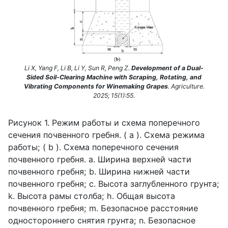
Li X, Yang F, Li B, Li Y, Sun R, Peng Z.
Development of a Dual-
Sided Soil-Clearing Machine with Scraping, Rotating, and
Vibrating Components for Winemaking Grapes
. Agriculture.
2025; 15(1):55.
Рисунок 1. Режим работы и схема поперечного
сечения почвенного гребня. (
a
). Схема режима
работы; (
b
). Схема поперечного сечения
почвенного гребня.
a
. Ширина верхней части
почвенного гребня;
b
. Ширина нижней части
почвенного гребня;
c
. Высота заглубленного грунта;
k
. Высота рамы столба;
h
. Общая высота
почвенного гребня;
m
. Безопасное расстояние
одностороннего снятия грунта;
n
. Безопасное