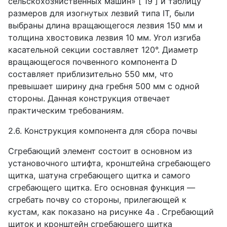
сельскохозяйственных машин» [ 19 ] и таблицу
размеров для изогнутых лезвий типа
IT
, были
выбраны длина вращающегося лезвия 150 мм и
толщина хвостовика лезвия 10 мм. Угол изгиба
касательной секции составляет 120°. Диаметр
вращающегося почвенного компонента
D
составляет приблизительно 550 мм, что
превышает ширину дна гребня 500 мм с одной
стороны. Данная конструкция отвечает
практическим требованиям.
2.6. Конструкция компонента для сбора почвы
Сгребающий элемент состоит в основном из
установочного штифта, кронштейна сгребающего
щитка, шатуна сгребающего щитка и самого
сгребающего щитка. Его основная функция —
сгребать почву со стороны, прилегающей к
кустам, как показано на рисунке 4а . Сгребающий
щиток и кронштейн сгребающего щитка