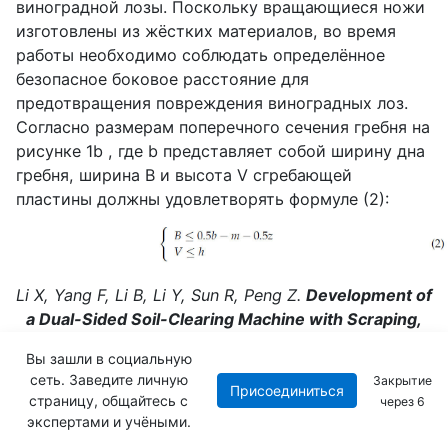
виноградной лозы. Поскольку вращающиеся ножи
изготовлены из жёстких материалов, во время
работы необходимо соблюдать определённое
безопасное боковое расстояние для
предотвращения повреждения виноградных лоз.
Согласно размерам поперечного сечения гребня на
рисунке 1
b
, где
b
представляет собой ширину дна
гребня, ширина
B
и высота
V
сгребающей
пластины должны удовлетворять формуле (2):
Li X, Yang F, Li B, Li Y, Sun R, Peng Z.
Development of
a Dual-Sided Soil-Clearing Machine with Scraping,
Rotating, and Vibrating Components for Winemaking
Вы зашли в социальную
Grapes
. Agriculture. 2025; 15(1):55.
сеть. Заведите личную
Закрытие
Присоединиться
страницу, общайтесь с
через
5
В формуле: при диаметре виноградной лозы
z
= 30
экспертами и учёными.
мм, безопасном расстоянии одностороннего