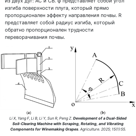
из двух дуг:
AC
и
CB
.
φ
представляет собой угол
изгиба поверхности плуга, который прямо
пропорционален эффекту направления почвы.
R
представляет собой радиус изгиба, который
обратно пропорционален трудности
переворачивания почвы.
Li X, Yang F, Li B, Li Y, Sun R, Peng Z.
Development of a Dual-Sided
Soil-Clearing Machine with Scraping, Rotating, and Vibrating
Components for Winemaking Grapes
. Agriculture. 2025; 15(1):55.