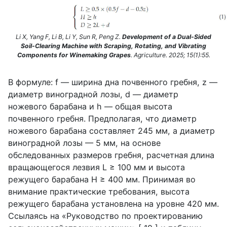
Li X, Yang F, Li B, Li Y, Sun R, Peng Z.
Development of a Dual-Sided
Soil-Clearing Machine with Scraping, Rotating, and Vibrating
Components for Winemaking Grapes
. Agriculture. 2025; 15(1):55.
В формуле:
f
— ширина дна почвенного гребня,
z
—
диаметр виноградной лозы,
d
— диаметр
ножевого барабана и
h
— общая высота
почвенного гребня. Предполагая, что диаметр
ножевого барабана составляет 245 мм, а диаметр
виноградной лозы — 5 мм, на основе
обследованных размеров гребня, расчетная длина
вращающегося лезвия
L
≥ 100 мм и высота
режущего барабана
H
≥ 400 мм. Принимая во
внимание практические требования, высота
режущего барабана установлена на уровне 420 мм.
Ссылаясь на «Руководство по проектированию