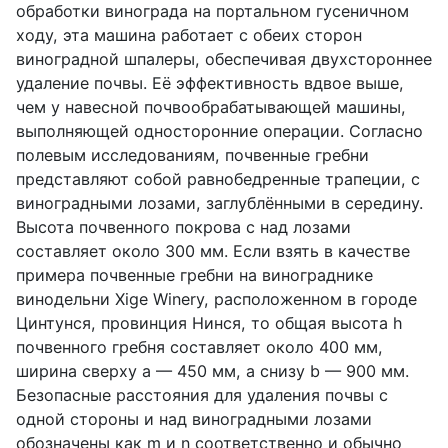
обработки винограда на портальном гусеничном
ходу, эта машина работает с обеих сторон
виноградной шпалеры, обеспечивая двухстороннее
удаление почвы. Её эффективность вдвое выше,
чем у навесной почвообрабатывающей машины,
выполняющей односторонние операции. Согласно
полевым исследованиям, почвенные гребни
представляют собой равнобедренные трапеции, с
виноградными лозами, заглублёнными в середину.
Высота почвенного покрова
c
над лозами
составляет около 300 мм. Если взять в качестве
примера почвенные гребни на винограднике
винодельни
Xige
Winery
, расположенном в городе
Цинтунся, провинция Нинся, то общая высота
h
почвенного гребня составляет около 400 мм,
ширина сверху
a
— 450 мм, а снизу
b
— 900 мм.
Безопасные расстояния для удаления почвы с
одной стороны и над виноградными лозами
обозначены как
m
и
n
соответственно и обычно