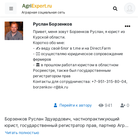
Аграрная социальная сеть
Руслан Борзенков
Привет, меня зовут Борзенков Руслан, я юрист из
Курской области.
Коротко обо мне:
- ✍️ веду свой блог в t.me и на Direct.Farm
- 👨‍⚖️ осуществляю юридическое сопровождение
фермеров
- 🏛 в прошлом работал юристом в областном
Росреестре, также был государственным
регистратором прав
Контакты для сотрудничества: +7-951-315-80-04,
borzenkov-r@bk.ru
941
0
Перейти к автору
Борзенков Руслан Эдуардович, частнопрактикующий
юрист, государственный регистратор прав, партнер Агр...
Читать полностью