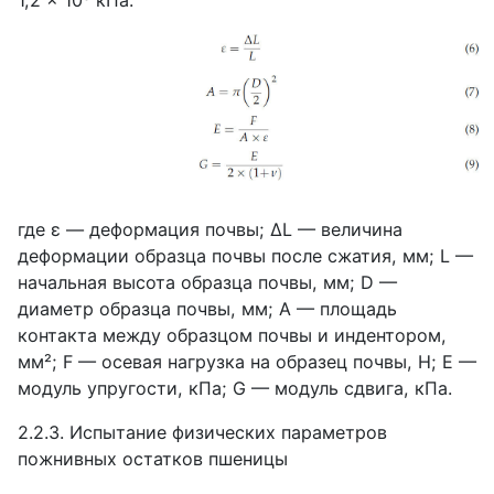
1,2 × 10⁶ кПа.
где ε — деформация почвы; ΔL — величина
деформации образца почвы после сжатия, мм; L —
начальная высота образца почвы, мм; D —
диаметр образца почвы, мм; A — площадь
контакта между образцом почвы и индентором,
мм²; F — осевая нагрузка на образец почвы, Н; E —
модуль упругости, кПа; G — модуль сдвига, кПа.
2.2.3. Испытание физических параметров
пожнивных остатков пшеницы