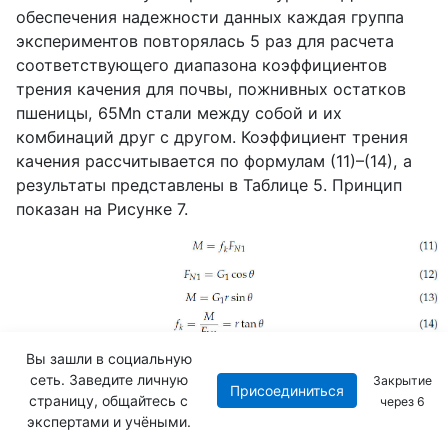
обеспечения надежности данных каждая группа
экспериментов повторялась 5 раз для расчета
соответствующего диапазона коэффициентов
трения качения для почвы, пожнивных остатков
пшеницы, 65Mn стали между собой и их
комбинаций друг с другом. Коэффициент трения
качения рассчитывается по формулам (11)–(14), а
результаты представлены в Таблице 5. Принцип
показан на Рисунке 7.
Вы зашли в социальную
сеть. Заведите личную
где M — момент трения качения, Н·м; fk —
Закрытие
Присоединиться
страницу, общайтесь с
через
4
коэффициент трения качения; FN1 — сила реакции
экспертами и учёными.
опоры наклонной плоскости на материал трения