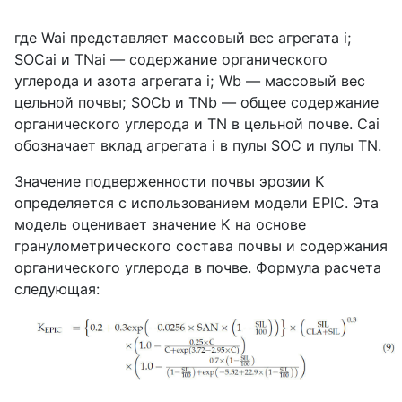
где
Wai
представляет массовый вес агрегата
i
;
SOCai
и
TNai
— содержание органического
углерода и азота агрегата
i
;
Wb
— массовый вес
цельной почвы;
SOCb
и
TNb
— общее содержание
органического углерода и
TN
в цельной почве.
Cai
обозначает вклад агрегата
i
в пулы
SOC
и пулы
TN
.
Значение подверженности почвы эрозии
K
определяется с использованием модели
EPIC
. Эта
модель оценивает значение
K
на основе
гранулометрического состава почвы и содержания
органического углерода в почве. Формула расчета
следующая: