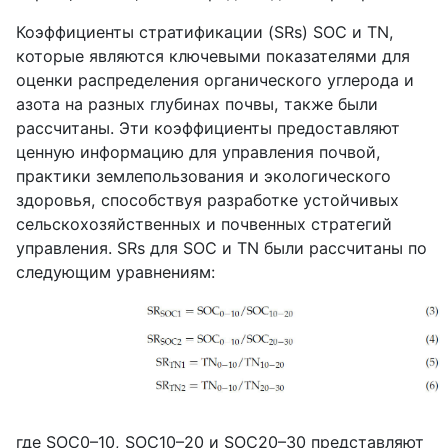
Коэффициенты стратификации (
SRs
)
SOC
и
TN
,
которые являются ключевыми показателями для
оценки распределения органического углерода и
азота на разных глубинах почвы, также были
рассчитаны. Эти коэффициенты предоставляют
ценную информацию для управления почвой,
практики землепользования и экологического
здоровья, способствуя разработке устойчивых
сельскохозяйственных и почвенных стратегий
управления.
SRs
для
SOC
и
TN
были рассчитаны по
следующим уравнениям:
где
SOC
0–10,
SOC
10–20 и
SOC
20–30 представляют