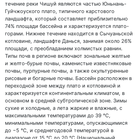
течение реки Чишуй являются частью Юньнань-
Гуйчжоуского плато, типичного карстового
ландшафта, который составляет приблизительно
74% площади бассейна и характеризуется плато-
горами. Нижнее течение находится в Сычуаньской
котловине, ландшафте Данься, занимая около 26%
площади, с преобладанием холмистых равнин.
Типы почв в регионе включают зональные желтые
и желто-бурые почвы, каменистые известняковые
почвы, пурпурные почвы, а также окультуренные
рисовые и богарные почвы. Бассейн расположен в
переходной зоне между плато и котловиной и
характеризуется континентальным климатом, в
основном в средней субтропической зоне. Зимы
сухие и холодные, а лета жаркие и влажные, с
максимальными температурами до 39 °
C
,
минимальными температурами, опускающимися
до −5 °
C
, и среднегодовой температурой в
диапазоне от 15 °
C
до 20 °
C
(Национальный