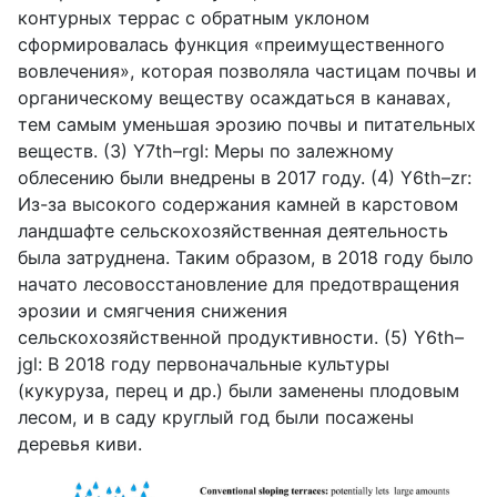
контурных террас с обратным уклоном
сформировалась функция «преимущественного
вовлечения», которая позволяла частицам почвы и
органическому веществу осаждаться в канавах,
тем самым уменьшая эрозию почвы и питательных
веществ. (3)
Y
7
th
–
rgl
: Меры по залежному
облесению были внедрены в 2017 году. (4)
Y
6
th
–
zr
:
Из-за высокого содержания камней в карстовом
ландшафте сельскохозяйственная деятельность
была затруднена. Таким образом, в 2018 году было
начато лесовосстановление для предотвращения
эрозии и смягчения снижения
сельскохозяйственной продуктивности. (5)
Y
6
th
–
jgl
: В 2018 году первоначальные культуры
(кукуруза, перец и др.) были заменены плодовым
лесом, и в саду круглый год были посажены
деревья киви.