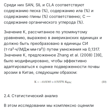
Среди них
SAN
,
SIL
и
CLA
соответствуют
содержанию песка (%), содержанию ила (%) и
содержанию глины (%) соответственно;
C
—
содержание органического углерода (%).
Значение
K
, рассчитанное по упомянутому
уравнению, выражено в американских единицах и
должно быть преобразовано в единицы СИ
(т·га²·ч/(МДж·мм·га²)) путем умножения на 0,1317.
Значение
K
, предложенное
Zhang
et
al
. (2008) [39],
было модифицировано, чтобы эффективно
адаптироваться к оценке подверженности почвы
эрозии в Китае, следующим образом:
2.4. Статистический анализ
В этом исследовании мы комплексно оценили