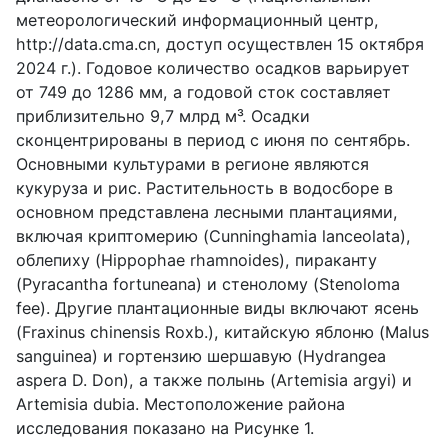
метеорологический информационный центр,
http
://
data
.
cma
.
cn
, доступ осуществлен 15 октября
2024 г.). Годовое количество осадков варьирует
от 749 до 1286 мм, а годовой сток составляет
приблизительно 9,7 млрд м³. Осадки
сконцентрированы в период с июня по сентябрь.
Основными культурами в регионе являются
кукуруза и рис. Растительность в водосборе в
основном представлена лесными плантациями,
включая криптомерию (
Cunninghamia
lanceolata
),
облепиху (
Hippophae
rhamnoides
), пираканту
(
Pyracantha
fortuneana
) и стенолому (
Stenoloma
fee
). Другие плантационные виды включают ясень
(
Fraxinus
chinensis
Roxb
.), китайскую яблоню (
Malus
sanguinea
) и гортензию шершавую
(Hydrangea
aspera D. Don), а также полынь (Artemisia argyi) и
Artemisia dubia.
Местоположение района
исследования показано на Рисунке 1.