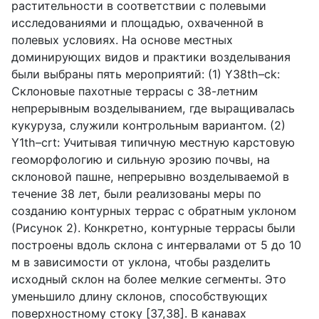
растительности в соответствии с полевыми
исследованиями и площадью, охваченной в
полевых условиях. На основе местных
доминирующих видов и практики возделывания
были выбраны пять мероприятий: (1)
Y
38
th
–
ck
:
Склоновые пахотные террасы с 38-летним
непрерывным возделыванием, где выращивалась
кукуруза, служили контрольным вариантом. (2)
Y
1
th
–
crt
: Учитывая типичную местную карстовую
геоморфологию и сильную эрозию почвы, на
склоновой пашне, непрерывно возделываемой в
течение 38 лет, были реализованы меры по
созданию контурных террас с обратным уклоном
(Рисунок 2). Конкретно, контурные террасы были
построены вдоль склона с интервалами от 5 до 10
м в зависимости от уклона, чтобы разделить
исходный склон на более мелкие сегменты. Это
уменьшило длину склонов, способствующих
поверхностному стоку [37,38]. В канавах