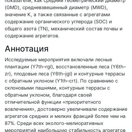
показатели, как средний геометрический диаметр
(GMD), средневзвешенный диаметр (MWD),
значение K, а также связанные с агрегатами
содержание органического углерода (SOC) и
общего азота (TN), механический состав почвы и
содержание агрегатов.
Аннотация
Исследуемые мероприятия включали лесные
плантации (Y7th–rgl), восстановленные леса (Y6th–
zr), плодовые леса (Y6th–jgl) и контурные террасы
с обратным уклоном (Y1th–crt). По сравнению с
склоновыми пашнями, контурные террасы с
обратным уклоном, благодаря своей
отличительной функции «приоритетного
вовлечения», достоверно увеличивали содержание
агрегатов средних и мелких фракций более чем на
87%. Среди всех эколого-мелиоративных
мероприятий наибольшую стабильность агрегатов