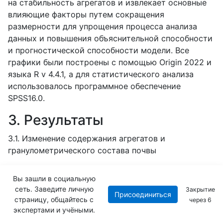
на стабильность агрегатов и извлекает основные
влияющие факторы путем сокращения
размерности для упрощения процесса анализа
данных и повышения объяснительной способности
и прогностической способности модели. Все
графики были построены с помощью
Origin
2022 и
языка
R
v
4.4.1, а для статистического анализа
использовалось программное обеспечение
SPSS
16.0.
3. Результаты
3.1. Изменение содержания агрегатов и
гранулометрического состава почвы
При различных эколого-мелиоративных
Вы зашли в социальную
мероприятиях макроагрегаты имели самое
сеть. Заведите личную
Закрытие
высокое содержание среди трех классов
Присоединиться
страницу, общайтесь с
через
5
размеров агрегатов (Рисунок 3). По всей глубине
экспертами и учёными.
почвы 0–30 см среднее содержание