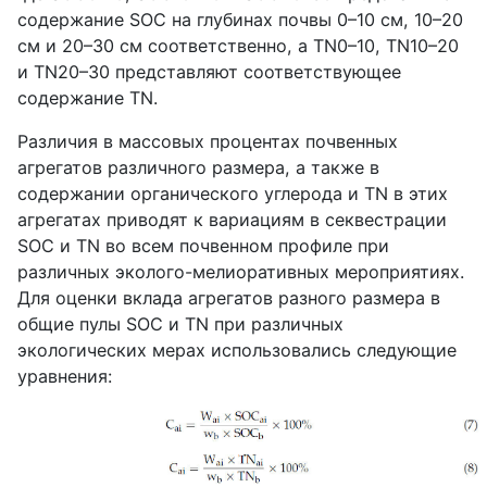
содержание
SOC
на глубинах почвы 0–10 см, 10–20
см и 20–30 см соответственно, а
TN
0–10,
TN
10–20
и
TN
20–30 представляют соответствующее
содержание
TN
.
Различия в массовых процентах почвенных
агрегатов различного размера, а также в
содержании органического углерода и
TN
в этих
агрегатах приводят к вариациям в секвестрации
SOC
и
TN
во всем почвенном профиле при
различных эколого-мелиоративных мероприятиях.
Для оценки вклада агрегатов разного размера в
общие пулы
SOC
и
TN
при различных
экологических мерах использовались следующие
уравнения: