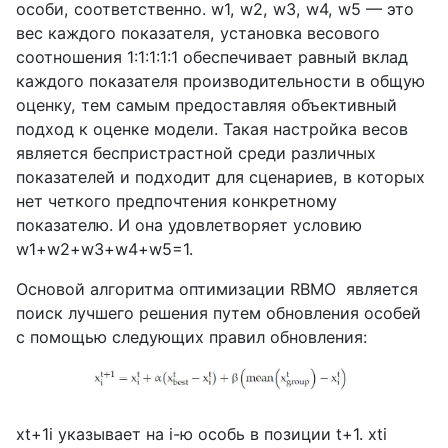
особи, соответственно.
w
1,
w
2,
w
3,
w
4,
w
5 — это
вес каждого показателя, установка весового
соотношения 1:1:1:1:1 обеспечивает равный вклад
каждого показателя производительности в общую
оценку, тем самым предоставляя объективный
подход к оценке модели. Такая настройка весов
является беспристрастной среди различных
показателей и подходит для сценариев, в которых
нет четкого предпочтения конкретному
показателю. И она удовлетворяет условию
w
1+
w
2+
w
3+
w
4+
w
5=1.
Основой алгоритма оптимизации RBMO является
поиск лучшего решения путем обновления особей
с помощью следующих правил обновления:
xt
+1
i
указывает на
i
-ю особь в позиции
t
+1.
xti