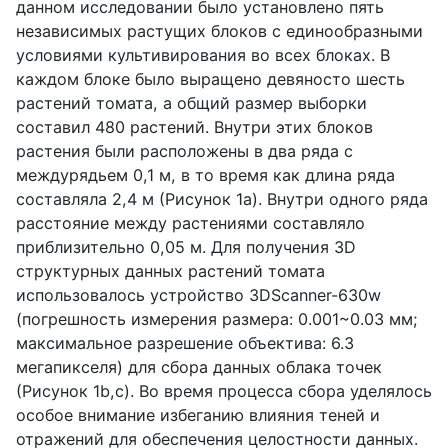
данном исследовании было установлено пять
независимых растущих блоков с единообразными
условиями культивирования во всех блоках. В
каждом блоке было выращено девяносто шесть
растений томата, а общий размер выборки
составил 480 растений. Внутри этих блоков
растения были расположены в два ряда с
междурядьем 0,1 м, в то время как длина ряда
составляла 2,4 м (Рисунок 1
a
). Внутри одного ряда
расстояние между растениями составляло
приблизительно 0,05 м. Для получения 3
D
структурных данных растений томата
использовалось устройство 3
DScanner
-630
w
(погрешность измерения размера: 0.001~0.03 мм;
максимальное разрешение объектива: 6.3
мегапикселя) для сбора данных облака точек
(Рисунок 1
b
,
c
). Во время процесса сбора уделялось
особое внимание избеганию влияния теней и
отражений для обеспечения целостности данных.