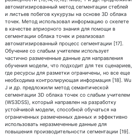
автоматизированный метод сегментации стеблей
и листьев побегов кукурузы на основе 3
D
облака
точек. Метод использовал информацию о скелете
в качестве априорного знания для помощи в
сегментации облака точек и реализовал
автоматизированный процесс сегментации [17].
Обучение со слабым учителем использует
частично размеченные данные для направления
обучения модели, что подходит для тех сценариев,
где ресурсы для разметки ограничены, но все еще
необходима контролирующая информация [18].
Wu
J
и др. предложили метод семантической
сегментации 3
D
облака точек со слабым учителем
(
WS
3
DSS
), который направлен на разработку
устойчивой модели, способной обучаться на
ограниченных размеченных данных и эффективно
использовать неразмеченные данные для
повышения производительности сегментации [19].