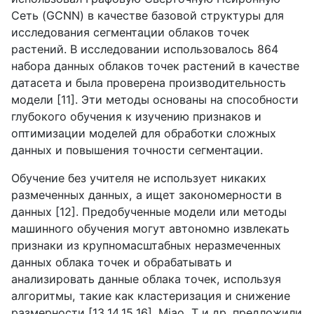
Сеть (
GCNN
) в качестве базовой структуры для
исследования сегментации облаков точек
растений. В исследовании использовалось 864
набора данных облаков точек растений в качестве
датасета и была проверена производительность
модели [11]. Эти методы основаны на способности
глубокого обучения к изучению признаков и
оптимизации моделей для обработки сложных
данных и повышения точности сегментации.
Обучение без учителя не использует никаких
размеченных данных, а ищет закономерности в
данных [12]. Предобученные модели или методы
машинного обучения могут автономно извлекать
признаки из крупномасштабных неразмеченных
данных облака точек и обрабатывать и
анализировать данные облака точек, используя
алгоритмы, такие как кластеризация и снижение
размерности [13,14,15,16].
Miao
,
T
и др. предложили