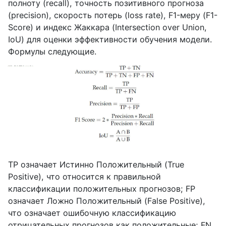
полноту (
recall
), точность позитивного прогноза
(
precision
), скорость потерь (
loss
rate
),
F
1-меру (
F
1-
Score
) и индекс Жаккара (
Intersection
over
Union
,
IoU
) для оценки эффективности обучения модели.
Формулы следующие.
TP
означает Истинно Положительный (
True
Positive
), что относится к правильной
классификации положительных прогнозов;
FP
означает Ложно Положительный (
False
Positive
),
что означает ошибочную классификацию
отрицательных прогнозов как положительные;
FN