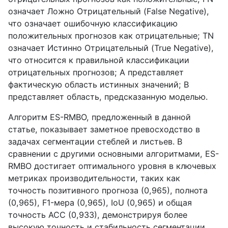
означает Ложно Отрицательный (
False
Negative
),
что означает ошибочную классификацию
положительных прогнозов как отрицательные;
TN
означает Истинно Отрицательный (
True
Negative
),
что относится к правильной классификации
отрицательных прогнозов;
A
представляет
фактическую область истинных значений;
B
представляет область, предсказанную моделью.
Алгоритм
ES
-
RMBO
, предложенный в данной
статье, показывает заметное превосходство в
задачах сегментации стеблей и листьев. В
сравнении с другими основными алгоритмами,
ES
-
RMBO
достигает оптимального уровня в ключевых
метриках производительности, таких как
точность позитивного прогноза (0,965), полнота
(0,965),
F
1-мера (0,965),
IoU
(0,965) и общая
точность
ACC
(0,933), демонстрируя более
высокую точность и стабильность сегментации