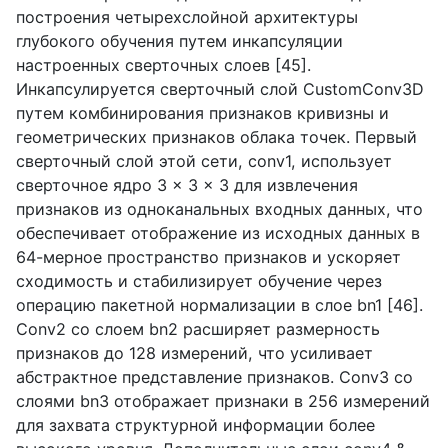
построения четырехслойной архитектуры
глубокого обучения путем инкапсуляции
настроенных сверточных слоев [45].
Инкапсулируется сверточный слой
CustomConv
3
D
путем комбинирования признаков кривизны и
геометрических признаков облака точек. Первый
сверточный слой этой сети,
conv
1, использует
сверточное ядро 3 × 3 × 3 для извлечения
признаков из одноканальных входных данных, что
обеспечивает отображение из исходных данных в
64-мерное пространство признаков и ускоряет
сходимость и стабилизирует обучение через
операцию пакетной нормализации в слое
bn
1 [46].
Conv
2 со слоем
bn
2 расширяет размерность
признаков до 128 измерений, что усиливает
абстрактное представление признаков.
Conv
3 со
слоями
bn
3 отображает признаки в 256 измерений
для захвата структурной информации более