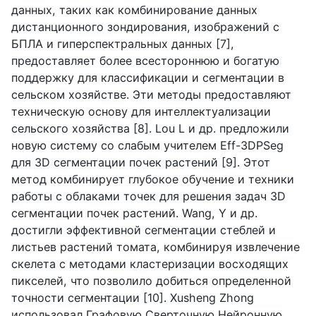
данных, таких как комбинирование данных
дистанционного зондирования, изображений с
БПЛА и гиперспектральных данных [7],
предоставляет более всестороннюю и богатую
поддержку для классификации и сегментации в
сельском хозяйстве. Эти методы предоставляют
техническую основу для интеллектуализации
сельского хозяйства [8].
Lou
L
и др. предложили
новую систему со слабым учителем
Eff
-3
DPSeg
для 3
D
сегментации почек растений [9]. Этот
метод комбинирует глубокое обучение и техники
работы с облаками точек для решения задач 3
D
сегментации почек растений.
Wang
,
Y
и др.
достигли эффективной сегментации стеблей и
листьев растений томата, комбинируя извлечение
скелета с методами кластеризации восходящих
пикселей, что позволило добиться определенной
точности сегментации [10].
Xusheng
Zhong
использовал Графовую Сверточную Нейронную