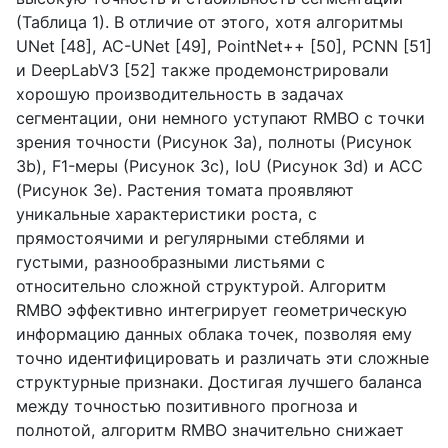
(Таблица 1). В отличие от этого, хотя алгоритмы
UNet
[48],
AC
-
UNet
[49],
PointNet
++ [50],
PCNN
[51]
и
DeepLabV
3 [52] также продемонстрировали
хорошую производительность в задачах
сегментации, они немного уступают
RMBO
с точки
зрения точности (Рисунок 3
a
), полноты (Рисунок
3
b
),
F
1-меры (Рисунок 3
c
),
IoU
(Рисунок 3
d
) и
ACC
(Рисунок 3
e
). Растения томата проявляют
уникальные характеристики роста, с
прямостоячими и регулярными стеблями и
густыми, разнообразными листьями с
относительно сложной структурой. Алгоритм
RMBO
эффективно интегрирует геометрическую
информацию данных облака точек, позволяя ему
точно идентифицировать и различать эти сложные
структурные признаки. Достигая лучшего баланса
между точностью позитивного прогноза и
полнотой, алгоритм
RMBO
значительно снижает