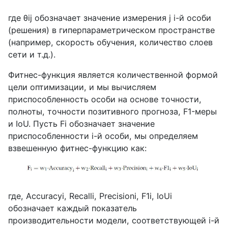
где
θij
обозначает значение измерения
j
i
-й особи
(решения) в гиперпараметрическом пространстве
(например, скорость обучения, количество слоев
сети и т.д.).
Фитнес-функция является количественной формой
цели оптимизации, и мы вычисляем
приспособленность особи на основе точности,
полноты, точности позитивного прогноза,
F
1-меры
и
IoU
. Пусть
Fi
обозначает значение
приспособленности
i
-й особи, мы определяем
взвешенную фитнес-функцию как:
где,
Accuracyi
,
Recalli
,
Precisioni
,
F
1
i
,
IoUi
обозначает каждый показатель
производительности модели, соответствующей
i
-й