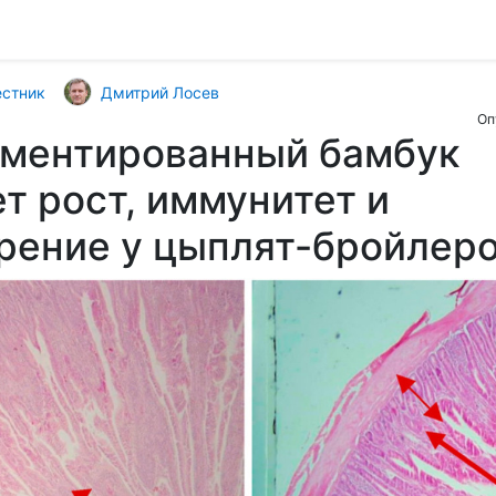
естник
Дмитрий Лосев
Оп
рментированный бамбук
т рост, иммунитет и
рение у цыплят-бройлер