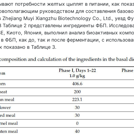
вают потребности желтых цыплят в питании, как показ
овополагающим руководством для составления базово
в
Zhejiang
Muyi
Xiangzhu
Biotechnology
Co
.,
Ltd
., уезд Ф
 В Таблице 2 представлены ингредиенты ФБП. Исследов
3
E
, Киото, Япония, выполнил анализ биоактивных компо
в ФБП, как до, так и после ферментации, с использов
 показано в Таблице 3.