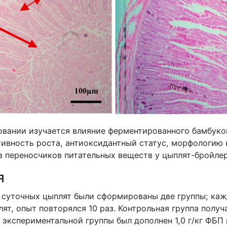
овании изучается влияние ферментированного бамбук
тивность роста, антиоксидантный статус, морфологию
в переносчиков питательных веществ у цыплят-бройлер
я
 суточных цыплят были сформированы две группы; каж
ят, опыт повторялся 10 раз. Контрольная группа получ
 экспериментальной группы был дополнен 1,0 г/кг ФБП в