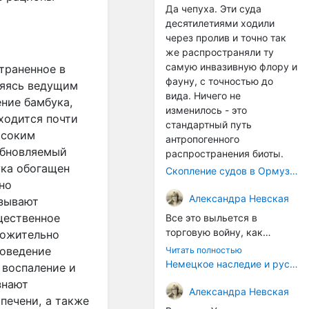
Да чепуха. Эти суда
десятилетиями ходили
через пролив и точно так
же распространяли ту
самую инвазивную флору и
траненное в
фауну, с точностью до
ляясь ведущим
вида. Ничего не
ние бамбука,
изменилось - это
ходится почти
стандартный путь
ысоким
антропогенного
обновляемый
распространения биоты.
ука обогащен
Скопление судов в Ормузском проливе грозит катастрофическим распространением инвазивных видов
но
Александра Невская
азывают
ущественное
Все это выльется в
торговую войну, как
ложительно
печально известная война
поведение
Читать полностью
за Адыгейский сыр. Собаки
Немецкое наследие и русский характер: история колбасного дела в Российской империи
 воспаление и
на сене - кому это надо?
знают
Когда региональный
Александра Невская
печени, а также
продукт начнут делать