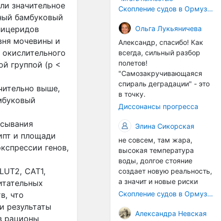
или значительное
корпусах активно
Скопление судов в Ормузском проливе грозит катастрофическим распространением инвазивных видов
нный бамбуковый
накапливаются морские
организмы, и потом они
Ольга Лукьяничева
глицеридов
могут быть перенесены в
вня мочевины и
Александр, спасибо! Как
другие регионы. Поэтому
а окислительного
всегда, сильный разбор
проблема вполне реальная
полетов!
ой группой (p <
— просто я бы говорила не
"Самозакручивающаяся
о неизбежной катастрофе,
спираль деградации" - это
чительно выше,
а о повышенном риске,
в точку.
амбуковый
который нельзя
Диссонансы прогресса
игнорировать. А так да 👍
асывания
Элина Сикорская
ипт и площади
не совсем, там жара,
экспрессии генов,
высокая температура
воды, долгое стояние
LUT2, CAT1,
создает новую реальность,
а значит и новые риски
итательных
Скопление судов в Ормузском проливе грозит катастрофическим распространением инвазивных видов
в, что
и результаты
Александра Невская
в рационы