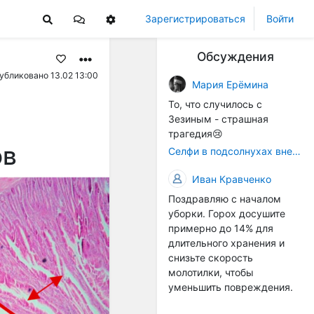
Зарегистрироваться
Войти
Обсуждения
убликовано 13.02 13:00
Мария Ерёмина
То, что случилось с
Зезиным - страшная
трагедия😢
ов
Селфи в подсолнухах вне закона: За проникновение на сельхозземли без разрешения хотят штрафовать
Иван Кравченко
Поздравляю с началом
уборки. Горох досушите
примерно до 14% для
длительного хранения и
снизьте скорость
молотилки, чтобы
уменьшить повреждения.