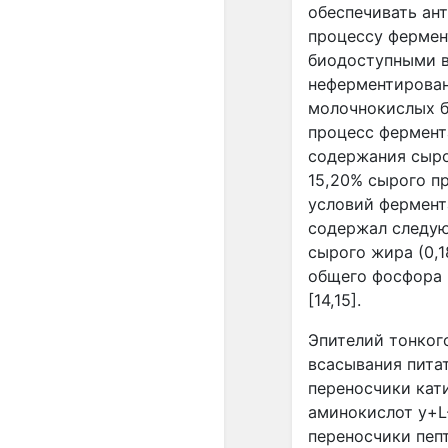
обеспечивать ант
процессу фермен
биодоступными в
неферментирован
молочнокислых б
процесс фермент
содержания сыро
15,20% сырого п
условий фермент
содержал следую
сырого жира (0,1
общего фосфора 
[14,15].
Эпителий тонког
всасывания пита
переносчики кат
аминокислот
y
+
L
переносчики пе