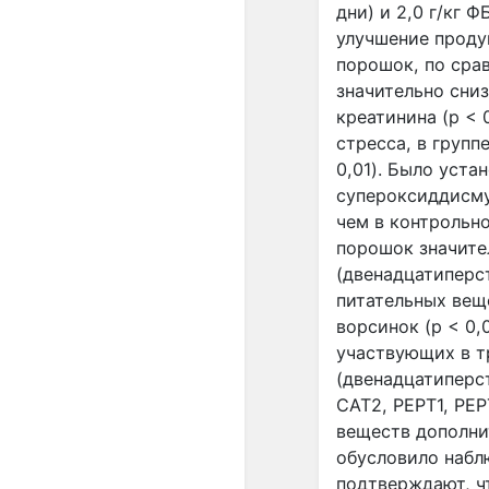
дни) и 2,0 г/кг 
улучшение проду
порошок, по срав
значительно сни
креатинина (p < 
стресса, в групп
0,01). Было уст
супероксиддисму
чем в контрольно
порошок значите
(двенадцатиперс
питательных вещ
ворсинок (p < 0,
участвующих в т
(двенадцатиперс
CAT2, PEPT1, PE
веществ дополни
обусловило набл
подтверждают, ч