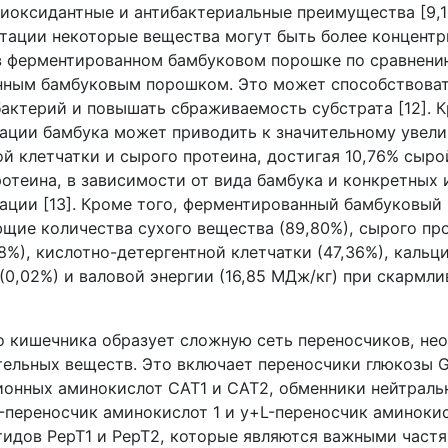
иоксидантные и антибактериальные преимущества [9,10
тации некоторые вещества могут быть более концент
 ферментированном бамбуковом порошке по сравнени
ным бамбуковым порошком. Это может способствоват
актерий и повышать сбраживаемость субстрата [12]. К
ации бамбука может приводить к значительному увел
й клетчатки и сырого протеина, достигая 10,76% сыро
ротеина, в зависимости от вида бамбука и конкретных
ации [13]. Кроме того, ферментированный бамбуковый
щие количества сухого вещества (89,80%), сырого про
8%), кислотно-детергентной клетчатки (47,36%), кальци
(0,02%) и валовой энергии (16,85 МДж/кг) при скармл
о кишечника образует сложную сеть переносчиков, не
тельных веществ. Это включает переносчики глюкозы
ионных аминокислот
CAT
1 и
CAT
2, обменники нейтраль
-переносчик аминокислот 1 и
y
+
L
-переносчик аминокис
птидов
PepT
1 и
PepT
2, которые являются важными част