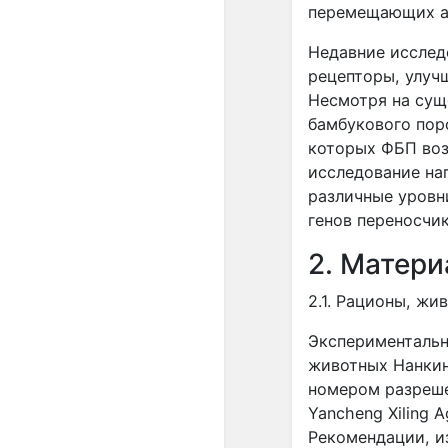
перемещающих ам
Недавние исслед
рецепторы, улучш
Несмотря на сущ
бамбукового пор
которых ФБП воз
исследование нап
различные уровн
генов переносчи
2. Матер
2.1. Рационы, жи
Экспериментальн
животных Нанкин
номером разреш
Yancheng Xiling A
Рекомендации, 