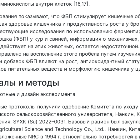
инокислоты внутри клеток [16,17].
ования показывают, что ФБП стимулирует кишечные о
ая здоровье кишечника и продуктивность роста у брой
ествующие исследования по использованию ферменти
ошка (ФБП) у кур и свиней, информация о механизмах
действует на этих животных, остается недостаточной.
равлено на восполнение этого пробела путем изучения
и добавок ФБП влияют на рост, антиоксидантный стату
ков питательных веществ и морфологию кишечника у ц
иалы и методы
вотные и дизайн эксперимента
ые протоколы получили одобрение Комитета по уходу
ского сельскохозяйственного университета, Нанкин, К
ения:
SYXK
(
Su
) 2022–0031.
Базовый рацион был закупле
gricultural Science and Technology Co., Ltd., Нанкин, Кита
изложенные
NRC
в 1994 г. относительно потребностей в