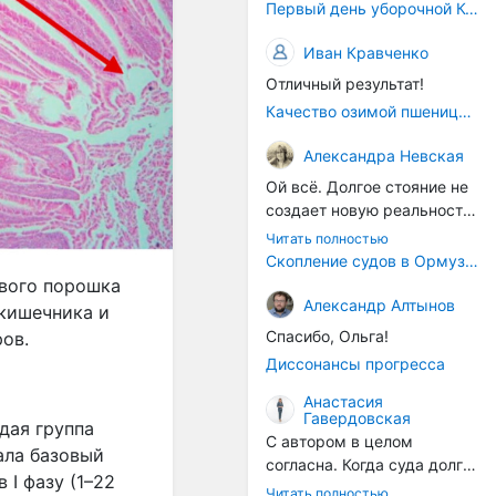
Первый день уборочной Компании 2026🫡Считаю открытым.
Иван Кравченко
Отличный результат!
Качество озимой пшеницы 2026 год
Александра Невская
Ой всё. Долгое стояние не
создает новую реальность.
Морские организмы всегда
Читать полностью
накапливаются на судах.
Скопление судов в Ормузском проливе грозит катастрофическим распространением инвазивных видов
Ежегодно суда идут в доки
ового порошка
на чистку от тех самых
Александр Алтынов
 кишечника и
организмов. И год за
Спасибо, Ольга!
ов.
годом, век за веком суда
Диссонансы прогресса
разносят эти самые
организмы по пути
Анастасия
Гавердовская
следования.
дая группа
С автором в целом
ала базовый
согласна. Когда суда долго
 I фазу (1–22
стоят в теплой воде, на их
Читать полностью