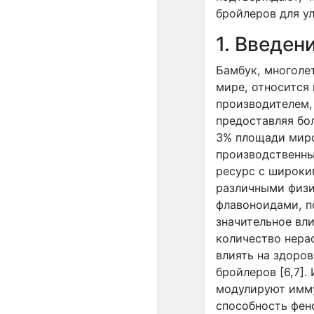
бройлеров для у
1. Введен
Бамбук, многоле
мире, относится
производителем,
предоставляя бо
3% площади миро
производственны
ресурс с широки
различными физи
флавоноидами, п
значительное вли
количество нера
влиять на здоро
бройлеров [6,7].
модулируют имму
способность фен