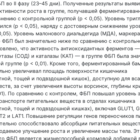
ФБП во II фазу (23–45 дни). Полученные результаты выяв
ктивности роста в группе, получавшей ферментирова
нению с контрольной группой (p < 0,05). Уровень три
зился (p < 0,05), наряду с достоверным снижением уро
0,05). Уровень малонового диальдегида (МДА), маркер
е ФБП был значительно ниже по сравнению с контрольн
ановлено, что активность антиоксидантных ферментов —
тазы (СОД) и каталазы (КАТ) — в группе ФБП была зна
й группе (p < 0,01). Кроме того, ферментированный б
льно увеличивал площадь поверхности кишечника
тной, тощей и подвздошной кишок), доступную для вс
еств, за счет увеличения высоты ворсинок, глубины кр
01). По сравнению с контролем, ФБП повышал уровень 
ранспорте питательных веществ в отделах кишечника
тной, тощей и подвздошной кишках), включая GLUT1, G
PT2 и LAT1. Повышение регуляции генов переносчиков п
тельно способствовало абсорбции питательных вещест
юдаемое улучшение роста и увеличение массы тела. Эт
то ФБП является жизнеспособной кормовой добавкой 