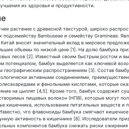
лучшения их здоровья и продуктивности.
ие
тнее растение с древесной текстурой, широко распрос
 к подсемейству
Bambuseae
и семейству
Gramineae
. Яв
 Китай вносит значительный вклад в мировое предложе
льшие объемы по низкой цене [1]. На долю бамбука при
вых лесов [2]. Известный своим быстрым ростом и в
м потенциалом, бамбук выделяется как ключевой воз
м географическим распространением [3]. Состав бамб
ологически активными соединениями, преимуществен
олисахаридами и фенольными кислотами, которые ок
яние на цыплят [4,5]. Кроме того, бамбук содержит с
створимых пищевых волокон (НПВ), которые могут по
вье кишечника, использование питательных веществ и 
 Известно, что флавоноиды бамбука смягчают кишечное
нную активность в кишечнике [8]. Исследователи при
ольных компонентов бамбука снижать риски ожирения 