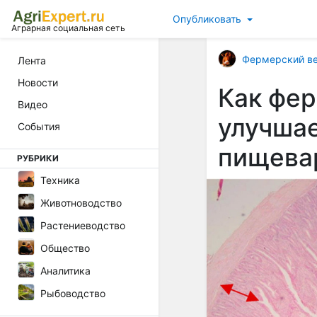
Опубликовать
Аграрная социальная сеть
Фермерский в
Лента
Новости
Как фе
Видео
улучшае
События
пищева
РУБРИКИ
Техника
Животноводство
Растениеводство
Общество
Аналитика
Рыбоводство