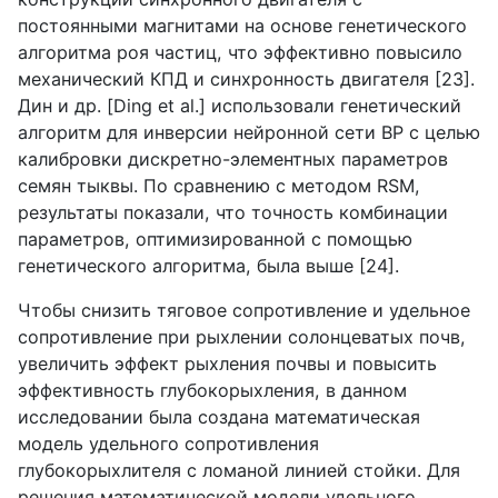
постоянными магнитами на основе генетического
алгоритма роя частиц, что эффективно повысило
механический КПД и синхронность двигателя [23].
Дин и др. [
Ding
et
al
.] использовали генетический
алгоритм для инверсии нейронной сети
BP
с целью
калибровки дискретно-элементных параметров
семян тыквы. По сравнению с методом
RSM
,
результаты показали, что точность комбинации
параметров, оптимизированной с помощью
генетического алгоритма, была выше [24].
Чтобы снизить тяговое сопротивление и удельное
сопротивление при рыхлении солонцеватых почв,
увеличить эффект рыхления почвы и повысить
эффективность глубокорыхления, в данном
исследовании была создана математическая
модель удельного сопротивления
глубокорыхлителя с ломаной линией стойки. Для
решения математической модели удельного