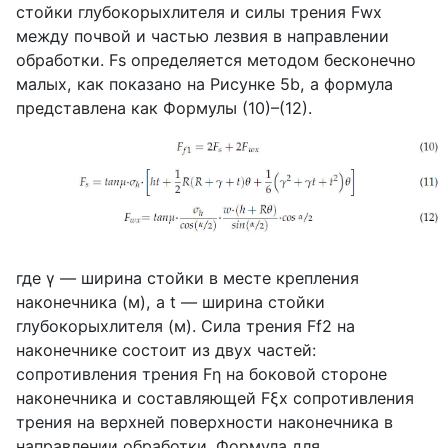
стойки глубокорыхлителя и силы трения
Fwx
между почвой и частью лезвия в направлении
обработки.
Fs
определяется методом бесконечно
малых, как показано на Рисунке 5
b
, а формула
представлена как Формулы (10)–(12).
где
γ
— ширина стойки в месте крепления
наконечника (м), а
t
— ширина стойки
глубокорыхлителя (м). Сила трения
Ff
2 на
наконечнике состоит из двух частей:
сопротивления трения
Fη
на боковой стороне
наконечника и составляющей
Fξx
сопротивления
трения на верхней поверхности наконечника в
направлении обработки. Формула для