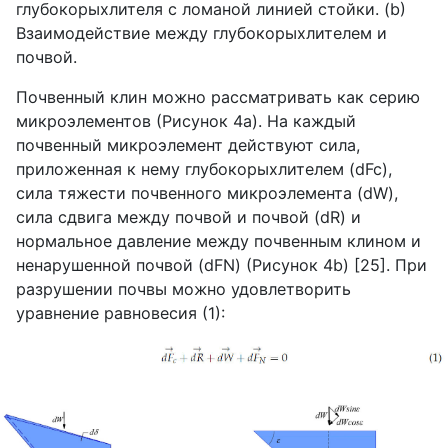
глубокорыхлителя с ломаной линией стойки. (
b
)
Взаимодействие между глубокорыхлителем и
почвой.
Почвенный клин можно рассматривать как серию
микроэлементов (Рисунок 4
a
). На каждый
почвенный микроэлемент действуют сила,
приложенная к нему глубокорыхлителем (
dFc
),
сила тяжести почвенного микроэлемента (
dW
),
сила сдвига между почвой и почвой (
dR
) и
нормальное давление между почвенным клином и
ненарушенной почвой (
dFN
) (Рисунок 4
b
) [25]. При
разрушении почвы можно удовлетворить
уравнение равновесия (1):