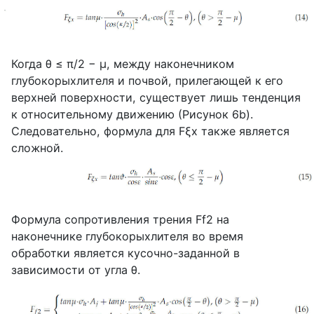
Когда
θ
≤
π
/2 −
μ
, между наконечником
глубокорыхлителя и почвой, прилегающей к его
верхней поверхности, существует лишь тенденция
к относительному движению (Рисунок 6
b
).
Следовательно, формула для
Fξx
также является
сложной.
Формула сопротивления трения
Ff
2 на
наконечнике глубокорыхлителя во время
обработки является кусочно-заданной в
зависимости от угла
θ
.