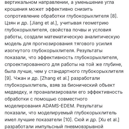
вертикальном направлении, а уменьшение угла
крошения может эффективно снизить
сопротивление обработки глубокорыхлителя [8].
Цзян и др. [
Jiang
et
al
.], учитывая геометрию
глубокорыхлителя, свойства почвы и условия
работы, создали математическую аналитическую
модель для прогнозирования тягового усилия
изогнутого глубокорыхлителя. Результаты
показали, что эффективность глубокорыхлителя,
спроектированного для работы на той же глубине,
была лучше, чем у стандартного глубокорыхлителя
[9]. Чжан и др. [
Zhang
et
al
.] разработали
глубокорыхлитель, взяв за бионический объект
медведку, и проанализировали его эффективность
обработки с помощью совместного
моделирования
ADAMS
-
EDEM
. Результаты
показали, что моделируемый глубокорыхлитель
имел лучшие показатели [10]. Сюй и др. [
Xu
et
al
.]
разработали импульсный пневмовзрывной