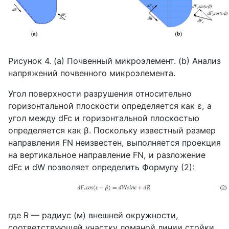
Рисунок 4. (
a
) Почвенный микроэлемент. (
b
) Анализ
напряжений почвенного микроэлемента.
Угол поверхности разрушения относительно
горизонтальной плоскости определяется как
ε
, а
угол между
dFc
и горизонтальной плоскостью
определяется как
β
. Поскольку известный размер
направления
FN
неизвестен, выполняется проекция
на вертикальное направление
FN
, и разложение
dFc
и
dW
позволяет определить Формулу (2):
где
R
— радиус (м) внешней окружности,
соответствующей участку ломаной линии стойки