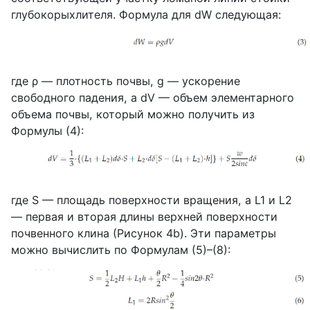
глубокорыхлителя. Формула для
dW
следующая:
где
ρ
— плотность почвы,
g
— ускорение
свободного падения, а
dV
— объем элементарного
объема почвы, который можно получить из
Формулы (4):
где
S
— площадь поверхности вращения, а
L
1 и
L
2
— первая и вторая длины верхней поверхности
почвенного клина (Рисунок 4
b
). Эти параметры
можно вычислить по Формулам (5)–(8):