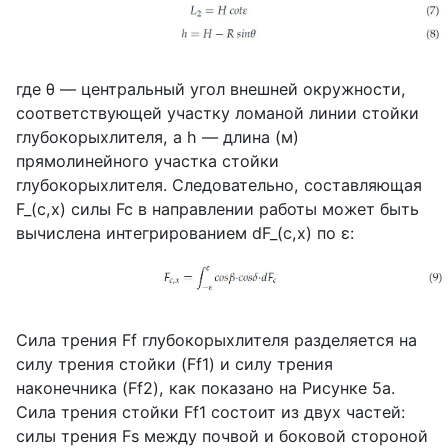
где
θ
— центральный угол внешней окружности,
соответствующей участку ломаной линии стойки
глубокорыхлителя, а
h
— длина (м)
прямолинейного участка стойки
глубокорыхлителя. Следовательно, составляющая
F
_(
c
,
x
) силы
Fc
в направлении работы может быть
вычислена интегрированием
dF
_(
c
,
x
) по
ε
:
Сила трения
Ff
глубокорыхлителя разделяется на
силу трения стойки (
Ff
1) и силу трения
наконечника (
Ff
2), как показано на Рисунке 5
a
.
Сила трения стойки
Ff
1 состоит из двух частей:
силы трения
Fs
между почвой и боковой стороной