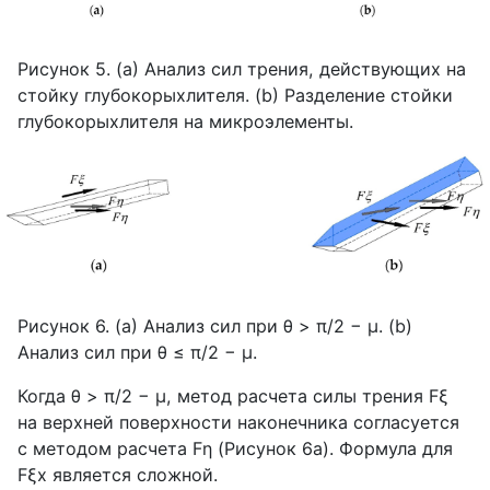
Рисунок 5. (
a
) Анализ сил трения, действующих на
стойку глубокорыхлителя. (
b
) Разделение стойки
глубокорыхлителя на микроэлементы.
Рисунок 6. (
a
) Анализ сил при
θ
>
π
/2 −
μ
. (
b
)
Анализ сил при
θ
≤
π
/2 −
μ
.
Когда
θ
>
π
/2 −
μ
, метод расчета силы трения
Fξ
на верхней поверхности наконечника согласуется
с методом расчета
Fη
(Рисунок 6
a
). Формула для
Fξx
является сложной.