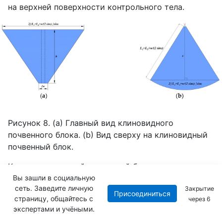
на верхней поверхности контрольного тела.
Рисунок 8. (
a
) Главный вид клиновидного
почвенного блока. (
b
) Вид сверху на клиновидный
почвенный блок.
Когда клиновидный почвенный блок вытекает из
контрольного тела, он будет вытекать с верхней
Вы зашли в социальную
сеть. Заведите личную
Закрытие
поверхности контрольного тела. Следовательно,
Присоединиться
страницу, общайтесь с
через
4
масса
dm
/
dt
, вытекающая из почвы из
экспертами и учёными.
контрольного тела в единицу времени, может