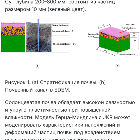
Cy
, глубина 200–800 мм, состоит из частиц
размером 10 мм (зеленый цвет).
Рисунок 1. (
a
) Стратификация почвы. (
b
)
Почвенный канал в
EDEM
.
Солонцеватая почва обладает высокой связностью
и упруго-пластичностью при повышенной
влажности. Модель Герца-Миндлина с
JKR
может
моделировать характеристики напряжений и
деформаций частиц почвы под воздействием
внешних сил и отражать связность частиц.