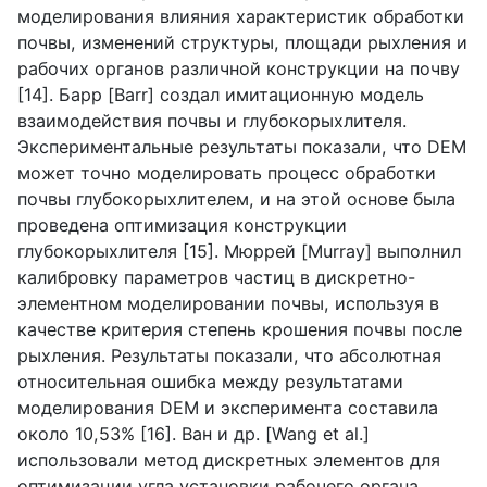
моделирования влияния характеристик обработки
почвы, изменений структуры, площади рыхления и
рабочих органов различной конструкции на почву
[14]. Барр [
Barr
] создал имитационную модель
взаимодействия почвы и глубокорыхлителя.
Экспериментальные результаты показали, что
DEM
может точно моделировать процесс обработки
почвы глубокорыхлителем, и на этой основе была
проведена оптимизация конструкции
глубокорыхлителя [15]. Мюррей [
Murray
] выполнил
калибровку параметров частиц в дискретно-
элементном моделировании почвы, используя в
качестве критерия степень крошения почвы после
рыхления. Результаты показали, что абсолютная
относительная ошибка между результатами
моделирования
DEM
и эксперимента составила
около 10,53% [16]. Ван и др. [
Wang
et
al
.]
использовали метод дискретных элементов для
оптимизации угла установки рабочего органа