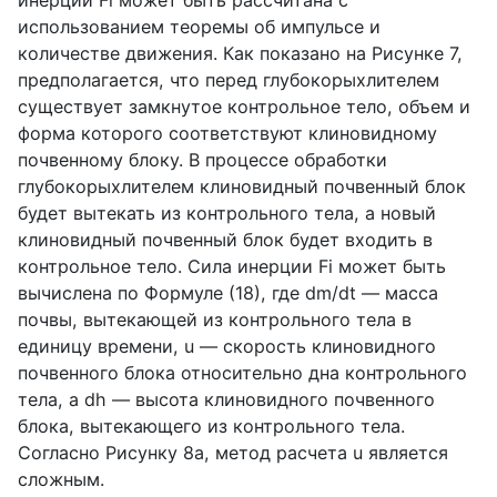
инерции
Fi
может быть рассчитана с
использованием теоремы об импульсе и
количестве движения. Как показано на Рисунке 7,
предполагается, что перед глубокорыхлителем
существует замкнутое контрольное тело, объем и
форма которого соответствуют клиновидному
почвенному блоку. В процессе обработки
глубокорыхлителем клиновидный почвенный блок
будет вытекать из контрольного тела, а новый
клиновидный почвенный блок будет входить в
контрольное тело. Сила инерции
Fi
может быть
вычислена по Формуле (18), где
dm
/
dt
— масса
почвы, вытекающей из контрольного тела в
единицу времени,
u
— скорость клиновидного
почвенного блока относительно дна контрольного
тела, а
dh
— высота клиновидного почвенного
блока, вытекающего из контрольного тела.
Согласно Рисунку 8
a
, метод расчета
u
является
сложным.