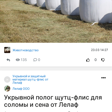
23.03 14:27
Животноводство
135
0
0
Укрывной и защитный
материал шутц-флис от
Лелаф
Лелаф ООО
Укрывной полог щутц-флис для
соломы и сена от Лелаф