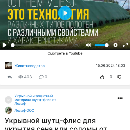
Play
-02:01
Play
Mute
Setting
En
Смотреть в Youtube
fu
15.06.2024 18:03
Животноводство
403
0
0
Укрывной и защитный
материал шутц-флис от
Лелаф
Лелаф ООО
Укрывной шутц-флис для
укрытия сена или соломы от