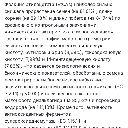
Фракция этилацетата (
EtOAc
) наиболее сильно
снижала прорастание семян (на 81,01%), длину
корней (на 89,18%) и длину побегов (на 84,74%) по
сравнению с контрольными значениями.
Химическая характеристика с использованием
газовой хроматографии-масс-спектрометрии
выявила основные компоненты: линолевую
кислоту, бутиловый эфир (9,69%), гексадекановую
кислоту (7,99%) и 14-пентадеценовую кислоту
(7,86%). Что касается физиологических и
биохимических показателей, обработанные семена
демонстрировали более низкое набухание,
значительно сниженную активность
α
-амилазы (
EC
3.2.1.1) (
p
<0,05) и повышенное накопление
малонового диальдегида (на 85,52%) и пероксида
водорода (на 141,10%). Кроме того, активность
антиоксидантных ферментов
супероксиддисмутазы (
EC
1.15.1.1) и
гваяколпероксидазы (
EC
1.11.1.7) была повышена (на