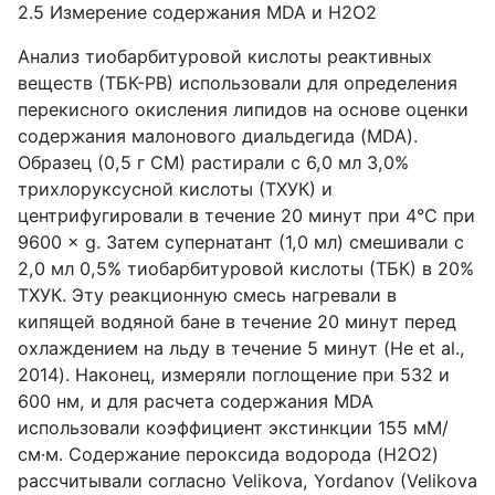
2.5 Измерение содержания MDA и H2O2
Анализ тиобарбитуровой кислоты реактивных
веществ (ТБК-РВ) использовали для определения
перекисного окисления липидов на основе оценки
содержания малонового диальдегида (MDA).
Образец (0,5 г СМ) растирали с 6,0 мл 3,0%
трихлоруксусной кислоты (ТХУК) и
центрифугировали в течение 20 минут при 4°C при
9600 × g. Затем супернатант (1,0 мл) смешивали с
2,0 мл 0,5% тиобарбитуровой кислоты (ТБК) в 20%
ТХУК. Эту реакционную смесь нагревали в
кипящей водяной бане в течение 20 минут перед
охлаждением на льду в течение 5 минут (He et al.,
2014). Наконец, измеряли поглощение при 532 и
600 нм, и для расчета содержания MDA
использовали коэффициент экстинкции 155 мМ/
см·м. Содержание пероксида водорода (H2O2)
рассчитывали согласно Velikova, Yordanov (Velikova