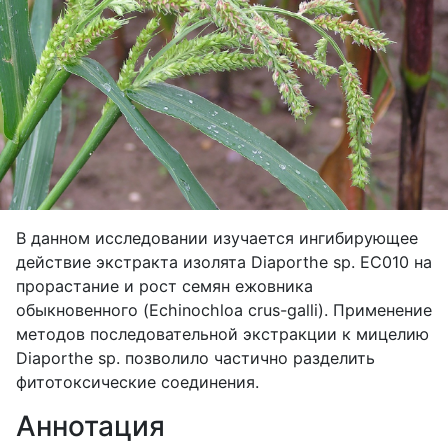
В данном исследовании изучается ингибирующее
действие экстракта изолята
Diaporthe
sp
.
EC
010 на
прорастание и рост семян ежовника
обыкновенного (
Echinochloa
crus
-
galli
). Применение
методов последовательной экстракции к мицелию
Diaporthe
sp
. позволило частично разделить
фитотоксические соединения.
Аннотация