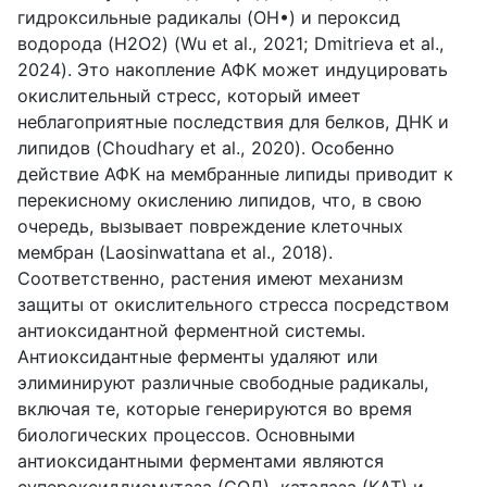
гидроксильные радикалы (OH•) и пероксид
водорода (H2O2) (Wu et al., 2021; Dmitrieva et al.,
2024). Это накопление АФК может индуцировать
окислительный стресс, который имеет
неблагоприятные последствия для белков, ДНК и
липидов (Choudhary et al., 2020). Особенно
действие АФК на мембранные липиды приводит к
перекисному окислению липидов, что, в свою
очередь, вызывает повреждение клеточных
мембран (Laosinwattana et al., 2018).
Соответственно, растения имеют механизм
защиты от окислительного стресса посредством
антиоксидантной ферментной системы.
Антиоксидантные ферменты удаляют или
элиминируют различные свободные радикалы,
включая те, которые генерируются во время
биологических процессов. Основными
антиоксидантными ферментами являются
супероксиддисмутаза (СОД), каталаза (КАТ) и