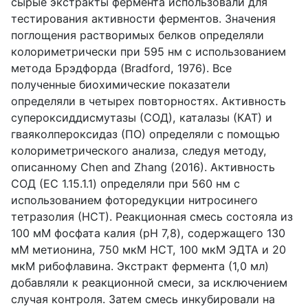
сырые экстракты фермента использовали для
тестирования активности ферментов. Значения
поглощения растворимых белков определяли
колориметрически при 595 нм с использованием
метода Брэдфорда (Bradford, 1976). Все
полученные биохимические показатели
определяли в четырех повторностях. Активность
супероксиддисмутазы (СОД), каталазы (КАТ) и
гваяколпероксидаз (ПО) определяли с помощью
колориметрического анализа, следуя методу,
описанному Chen and Zhang (2016). Активность
СОД (EC 1.15.1.1) определяли при 560 нм с
использованием фоторедукции нитросинего
тетразолия (НСТ). Реакционная смесь состояла из
100 мМ фосфата калия (pH 7,8), содержащего 130
мМ метионина, 750 мкМ НСТ, 100 мкМ ЭДТА и 20
мкМ рибофлавина. Экстракт фермента (1,0 мл)
добавляли к реакционной смеси, за исключением
случая контроля. Затем смесь инкубировали на