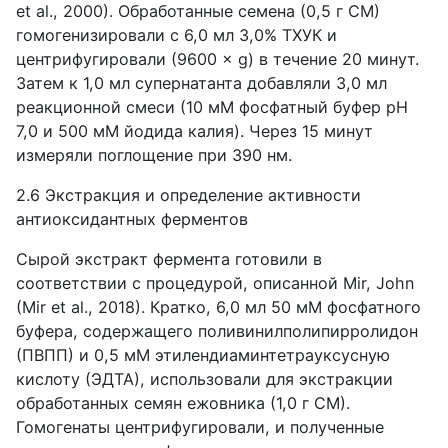
et al., 2000). Обработанные семена (0,5 г СМ)
гомогенизировали с 6,0 мл 3,0% ТХУК и
центрифугировали (9600 × g) в течение 20 минут.
Затем к 1,0 мл супернатанта добавляли 3,0 мл
реакционной смеси (10 мМ фосфатный буфер pH
7,0 и 500 мМ йодида калия). Через 15 минут
измеряли поглощение при 390 нм.
2.6 Экстракция и определение активности
антиоксидантных ферментов
Сырой экстракт фермента готовили в
соответствии с процедурой, описанной Mir, John
(Mir et al., 2018). Кратко, 6,0 мл 50 мМ фосфатного
буфера, содержащего поливинилполипирролидон
(ПВПП) и 0,5 мМ этилендиаминтетрауксусную
кислоту (ЭДТА), использовали для экстракции
обработанных семян ежовника (1,0 г СМ).
Гомогенаты центрифугировали, и полученные