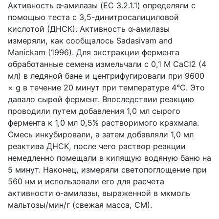
Активность α-амилазы (EC 3.2.1.1) определяли с
помощью теста с 3,5-динитросалициловой
кислотой (ДНСК). Активность α-амилазы
измеряли, как сообщалось Sadasivam and
Manickam (1996). Для экстракции фермента
обработанные семена измельчали с 0,1 M CaCl2 (4
мл) в ледяной бане и центрифугировали при 9600
× g в течение 20 минут при температуре 4°C. Это
давало сырой фермент. Впоследствии реакцию
проводили путем добавления 1,0 мл сырого
фермента к 1,0 мл 0,5% растворимого крахмала.
Смесь инкубировали, а затем добавляли 1,0 мл
реактива ДНСК, после чего раствор реакции
немедленно помещали в кипящую водяную баню на
5 минут. Наконец, измеряли светопоглощение при
560 нм и использовали его для расчета
активности α-амилазы, выраженной в мкмоль
мальтозы/мин/г (свежая масса, СМ).