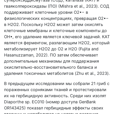
гваяколпероксидазы (ПО) (Mishra et al., 2023). СОД
поддерживает клеточные уровни O2•− в
физиологических концентрациях, превращая O2•−
в H2O2. Поскольку H2O2 может затем окислять
клеточные мембраны и клеточные компоненты до
OH•, его удаление является ключевой задачей. КАТ
является ферментом, разлагающим H2O2, который
метаболизирует H2O2 до O2 и H2O (Fujita and
Hasanuzzaman, 2022). ПО затем обеспечивает
дополнительные механизмы для поддержания
окислительно-восстановительного баланса и
удаления токсичных метаболитов (Zhu et al., 2023).
В предыдущем исследовании мы собрали 21 гриб с
пораженных сорняками тканей и протестировали
их на гербицидную активность. Среди них изолят
Diaporthe sp. EC010 (номер доступа GenBank
OR143425) показал гербицидные эффекты своих
вторичных метаболитов на целевые растения,