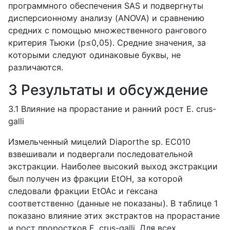
программного обеспечения SAS и подвергнуты
дисперсионному анализу (ANOVA) и сравнению
средних с помощью множественного рангового
критерия Тьюки (p≤0,05). Средние значения, за
которыми следуют одинаковые буквы, не
различаются.
3 Результаты и обсуждение
3.1 Влияние на прорастание и ранний рост E. crus-
galli
Измельченный мицелий Diaporthe sp. EC010
взвешивали и подвергали последовательной
экстракции. Наиболее высокий выход экстракции
был получен из фракции EtOH, за которой
следовали фракции EtOAc и гексана
соответственно (данные не показаны). В таблице 1
показано влияние этих экстрактов на прорастание
и рост проростков E. crus-galli. Для всех