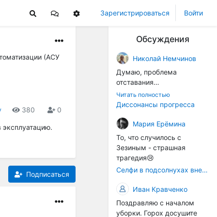
Зарегистрироваться
Войти
Обсуждения
томатизации (АСУ
Николай Немчинов
Думаю, проблема
отставания
технологичности
Читать полностью
оборудования в
Диссонансы прогресса
380
0
у
перспективе напрямую
окажется связана с
Мария Ерёмина
в эксплуатацию.
кадрами. Их надо будет
То, что случилось с
все больше, чтобы
Зезиным - страшная
затыкать
трагедия😢
образовывающиеся
Селфи в подсолнухах вне закона: За проникновение на сельхозземли без разрешения хотят штрафовать
технологические дыры. И
Подписаться
это в рамках
Иван Кравченко
существующих реалий для
Поздравляю с началом
людей принимающих
уборки. Горох досушите
решения как раз хорошо,