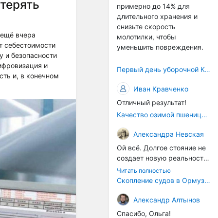
отерять
примерно до 14% для
само село окажется при
длительного хранения и
деле, да и количество
снизьте скорость
задействованных в
 ещё вчера
молотилки, чтобы
сельхозпоризводстве
т себестоимости
уменьшить повреждения.
кадров таким образом
у и безопасности
вырастет.
ифровизация и
Первый день уборочной Компании 2026🫡Считаю открытым.
сть и, в конечном
Иван Кравченко
Отличный результат!
Качество озимой пшеницы 2026 год
Александра Невская
Ой всё. Долгое стояние не
создает новую реальность.
Морские организмы всегда
Читать полностью
накапливаются на судах.
Скопление судов в Ормузском проливе грозит катастрофическим распространением инвазивных видов
Ежегодно суда идут в доки
на чистку от тех самых
Александр Алтынов
организмов. И год за
Спасибо, Ольга!