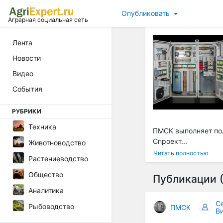
Опубликовать
Аграрная социальная сеть
Лента
Новости
Видео
События
РУБРИКИ
Техника
ПМСК выполняет пол
Спроект...
Животноводство
Читать полностью
Растениеводство
Общество
Публикации (
Аналитика
С
Рыбоводство
ПМСК
В