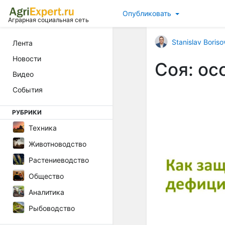
Опубликовать
Аграрная социальная сеть
Stanislav Boriso
Лента
Новости
Соя: ос
Видео
События
РУБРИКИ
Техника
Животноводство
Растениеводство
Общество
Аналитика
Рыбоводство