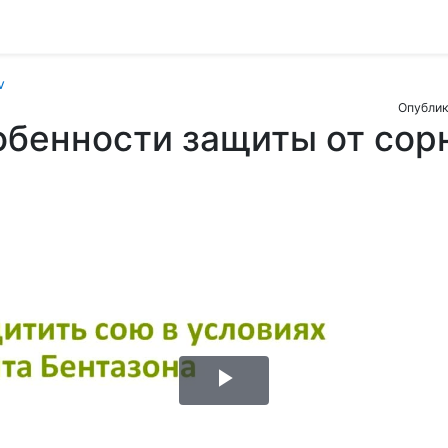
v
Опублик
обенности защиты от сор
Воспроизвести