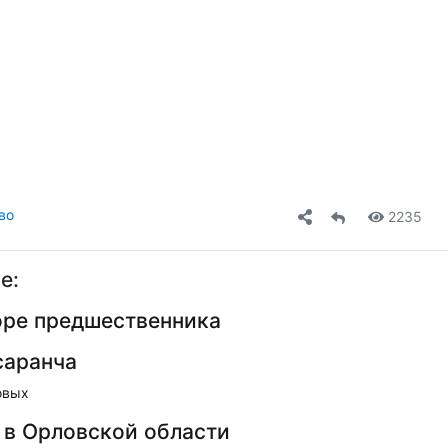
видео
во
2235
е:
оре предшественника
саранча
овых
 в Орловской области