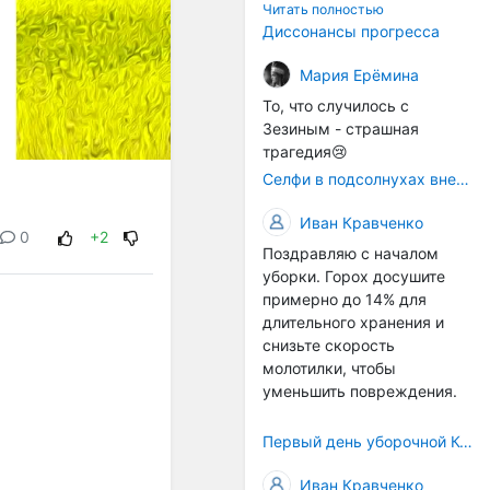
технологичности
Читать полностью
оборудования в
Диссонансы прогресса
перспективе напрямую
окажется связана с
Мария Ерёмина
кадрами. Их надо будет
То, что случилось с
все больше, чтобы
Зезиным - страшная
затыкать
трагедия😢
образовывающиеся
Селфи в подсолнухах вне закона: За проникновение на сельхозземли без разрешения хотят штрафовать
технологические дыры. И
это в рамках
Иван Кравченко
существующих реалий для
0
+2
Поздравляю с началом
людей принимающих
уборки. Горох досушите
решения как раз хорошо,
примерно до 14% для
само село окажется при
длительного хранения и
деле, да и количество
снизьте скорость
задействованных в
молотилки, чтобы
сельхозпоризводстве
уменьшить повреждения.
кадров таким образом
вырастет.
Первый день уборочной Компании 2026🫡Считаю открытым.
Иван Кравченко