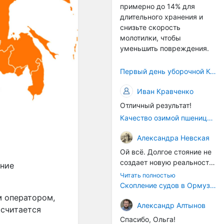
примерно до 14% для
само село окажется при
длительного хранения и
деле, да и количество
снизьте скорость
задействованных в
молотилки, чтобы
сельхозпоризводстве
уменьшить повреждения.
кадров таким образом
вырастет.
Первый день уборочной Компании 2026🫡Считаю открытым.
Иван Кравченко
Отличный результат!
Качество озимой пшеницы 2026 год
Александра Невская
Ой всё. Долгое стояние не
создает новую реальность.
ение
Морские организмы всегда
Читать полностью
накапливаются на судах.
Скопление судов в Ормузском проливе грозит катастрофическим распространением инвазивных видов
Ежегодно суда идут в доки
м оператором,
на чистку от тех самых
Александр Алтынов
 считается
организмов. И год за
Спасибо, Ольга!