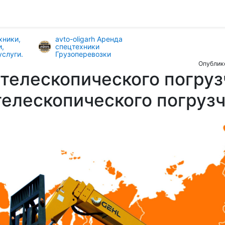
хники,
avto-oligarh Аренда
и,
спецтехники
услуги.
Грузоперевозки
Опублик
телескопического погруз
телескопического погрузч