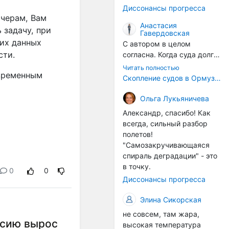
годом, век за веком суда
Диссонансы прогресса
разносят эти самые
тчерам, Вам
организмы по пути
Анастасия
 задачу, при
Гавердовская
следования.
тих данных
С автором в целом
сти.
согласна. Когда суда долго
стоят в теплой воде, на их
Читать полностью
евременным
корпусах активно
Скопление судов в Ормузском проливе грозит катастрофическим распространением инвазивных видов
накапливаются морские
организмы, и потом они
Ольга Лукьяничева
могут быть перенесены в
Александр, спасибо! Как
другие регионы. Поэтому
всегда, сильный разбор
проблема вполне реальная
полетов!
— просто я бы говорила не
"Самозакручивающаяся
о неизбежной катастрофе,
спираль деградации" - это
а о повышенном риске,
в точку.
0
0
который нельзя
Диссонансы прогресса
игнорировать. А так да 👍
Элина Сикорская
не совсем, там жара,
ссию вырос
высокая температура