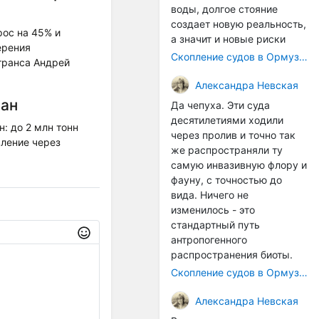
воды, долгое стояние
создает новую реальность,
рос на 45% и
а значит и новые риски
ерения
Скопление судов в Ормузском проливе грозит катастрофическим распространением инвазивных видов
транса Андрей
Александра Невская
ран
Да чепуха. Эти суда
десятилетиями ходили
: до 2 млн тонн
через пролив и точно так
ление через
же распространяли ту
самую инвазивную флору и
фауну, с точностью до
вида. Ничего не
изменилось - это
стандартный путь
антропогенного
распространения биоты.
Скопление судов в Ормузском проливе грозит катастрофическим распространением инвазивных видов
Александра Невская