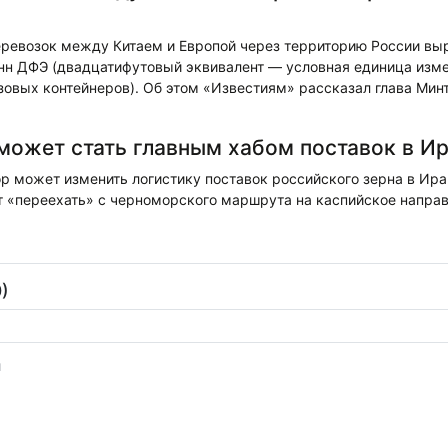
еревозок между Китаем и Европой через территорию России вы
тонн ДФЭ (двадцатифутовый эквивалент — условная единица изм
зовых контейнеров). Об этом «Известиям» рассказал глава Мин
может стать главным хабом поставок в И
 может изменить логистику поставок российского зерна в Иран
 «переехать» с черноморского маршрута на каспийское направ
)