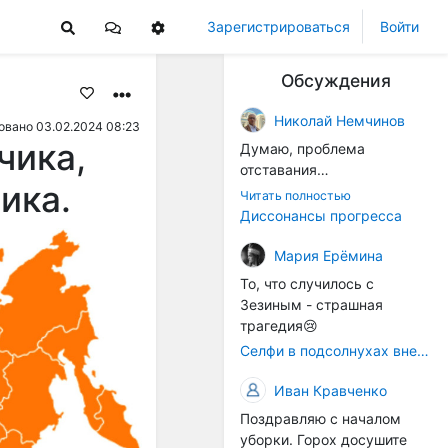
Зарегистрироваться
Войти
Обсуждения
Николай Немчинов
овано 03.02.2024 08:23
чика,
Думаю, проблема
отставания
ика.
технологичности
Читать полностью
оборудования в
Диссонансы прогресса
перспективе напрямую
окажется связана с
Мария Ерёмина
кадрами. Их надо будет
То, что случилось с
все больше, чтобы
Зезиным - страшная
затыкать
трагедия😢
образовывающиеся
Селфи в подсолнухах вне закона: За проникновение на сельхозземли без разрешения хотят штрафовать
технологические дыры. И
это в рамках
Иван Кравченко
существующих реалий для
Поздравляю с началом
людей принимающих
уборки. Горох досушите
решения как раз хорошо,