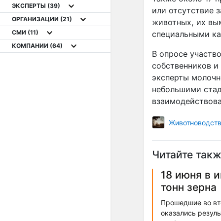
ЭКСПЕРТЫ
(39)
или отсутствие з
ОРГАНИЗАЦИИ
(21)
животных, их вы
СМИ
(11)
специальными ка
КОМПАНИИ
(64)
В опросе участв
собственников и
эксперты молочн
небольшими стад
взаимодействовал
Животноводст
Читайте такж
18 июня в 
тонн зерна
Прошедшие во вто
оказались резуль