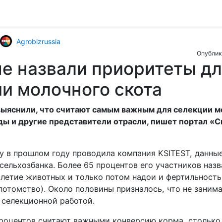
Agrobizrussia
Опублик
е назвали приоритеты д
и молочного скота
ыяснили, что считают самым важным для селекции м
ы и другие представители отрасли, пишет портал «С
му в прошлом году проводила компания KSITEST, данны
сельхозбанка. Более 65 процентов его участников наз
олетие животных и только потом надои и фертильность
потомство). Около половины призналось, что не заним
 селекционной работой.
процентов считают важными конверсию корма, столько