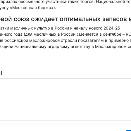
териалах бессменного участника таких торгов, Национальной т
руппу «Московская биржа»).
вой союз ожидает оптимальных запасов 
тки масличных культур в России к началу нового 2024-25
нного года (для масличных в России сменяется в сентябре – R
я российской масложировой отрасли показателям в примерно 
ообщили Национальному аграрному агентству в Масложировом с
)