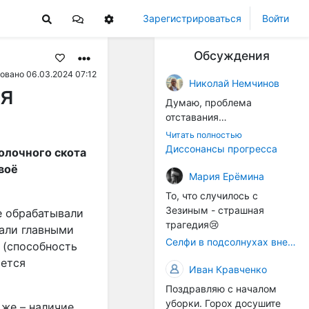
Зарегистрироваться
Войти
Обсуждения
овано 06.03.2024 07:12
Николай Немчинов
ля
Думаю, проблема
отставания
технологичности
Читать полностью
оборудования в
Диссонансы прогресса
олочного скота
перспективе напрямую
воё
окажется связана с
Мария Ерёмина
кадрами. Их надо будет
То, что случилось с
все больше, чтобы
Зезиным - страшная
е обрабатывали
затыкать
трагедия😢
вали главными
образовывающиеся
Селфи в подсолнухах вне закона: За проникновение на сельхозземли без разрешения хотят штрафовать
 (способность
технологические дыры. И
ается
это в рамках
Иван Кравченко
существующих реалий для
Поздравляю с началом
людей принимающих
уборки. Горох досушите
решения как раз хорошо,
 же – наличие