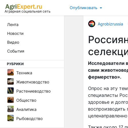
Опубликовать
Аграрная социальная сеть
Agrobizrussia
Лента
Новости
Россиян
Видео
селекци
События
Исследователи в
РУБРИКИ
сами животновод
Техника
фермерство».
Животноводство
Опрос на эту те
Растениеводство
специалисты Рос
Общество
здоровье и долг
воспроизводить 
Аналитика
целенаправленно
Рыбоводство
Также около 17 