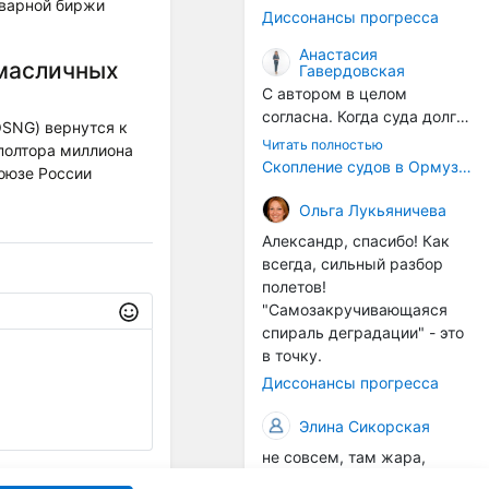
годом, век за веком суда
оварной биржи
Диссонансы прогресса
разносят эти самые
организмы по пути
Анастасия
масличных
Гавердовская
следования.
С автором в целом
согласна. Когда суда долго
OSNG) вернутся к
стоят в теплой воде, на их
Читать полностью
полтора миллиона
корпусах активно
Скопление судов в Ормузском проливе грозит катастрофическим распространением инвазивных видов
оюзе России
накапливаются морские
организмы, и потом они
Ольга Лукьяничева
могут быть перенесены в
Александр, спасибо! Как
другие регионы. Поэтому
всегда, сильный разбор
проблема вполне реальная
полетов!
— просто я бы говорила не
"Самозакручивающаяся
о неизбежной катастрофе,
спираль деградации" - это
а о повышенном риске,
в точку.
который нельзя
Диссонансы прогресса
игнорировать. А так да 👍
Элина Сикорская
не совсем, там жара,
высокая температура
Отправить