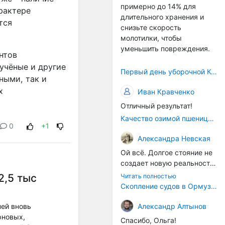
примерно до 14% для
само село окажется при
арактере
длительного хранения и
деле, да и количество
тся
снизьте скорость
задействованных в
молотилки, чтобы
сельхозпоризводстве
уменьшить повреждения.
кадров таким образом
нтов
вырастет.
учёные и другие
Первый день уборочной Компании 2026🫡Считаю открытым.
ными, так и
х
Иван Кравченко
Отличный результат!
Качество озимой пшеницы 2026 год
0
+1
Александра Невская
Ой всё. Долгое стояние не
создает новую реальность.
Морские организмы всегда
2,5 тыс
Читать полностью
накапливаются на судах.
Скопление судов в Ормузском проливе грозит катастрофическим распространением инвазивных видов
Ежегодно суда идут в доки
на чистку от тех самых
Александр Алтынов
ней вновь
организмов. И год за
рновых,
Спасибо, Ольга!