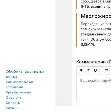
сообщается в ма
(НТБ, входит в Г
Масложиро
Переходящие оста
сельскохозяйстве
традиционным дл
тонн. Об этом с
(МЖСР).
Комментарии (0
Обработка персональных
данных
Пользовательское
соглашение
Правила портала
О портале
Контакты
Помощь