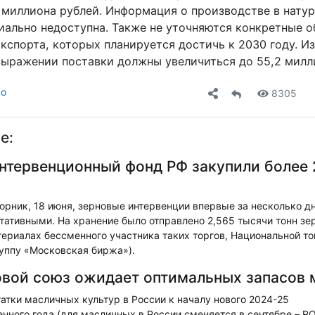
 миллиона рублей. Информация о производстве в нату
ально недоступна. Также не уточняются конкретные 
кспорта, которых планируется достичь к 2030 году. Из
выражении поставки должны увеличиться до 55,2 мил
во
8305
е:
интервенционный фонд РФ закупили более 
рник, 18 июня, зерновые интервенции впервые за несколько д
тативными. На хранение было отправлено 2,565 тысячи тонн зе
териалах бессменного участника таких торгов, Национальной т
руппу «Московская биржа»).
вой союз ожидает оптимальных запасов 
тки масличных культур в России к началу нового 2024-25
нного года (для масличных в России сменяется в сентябре – R