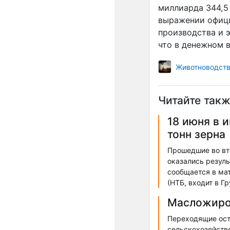
миллиарда 344,5
выражении офици
производства и э
что в денежном 
Животноводст
Читайте такж
18 июня в 
тонн зерна
Прошедшие во вто
оказались резуль
сообщается в ма
(НТБ, входит в Г
Масложиро
Переходящие оста
сельскохозяйстве