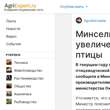
Опубликовать
Аграрная социальная сеть
Agrobizrussia
Лента
Новости
Минсель
Видео
увеличе
События
птицы
РУБРИКИ
Техника
В текущем году 
птицеводческой 
Животноводство
сообщили в Минс
Растениеводство
производителями
Общество
министерства Ок
Аналитика
Уточняется, что 
Рыбоводство
Министр пояснил
достижению зада