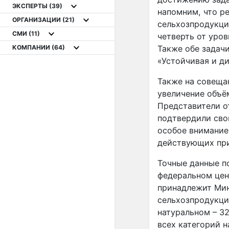
ЭКСПЕРТЫ
(39)
напомним, что ре
ОРГАНИЗАЦИИ
(21)
сельхозпродукци
СМИ
(11)
четверть от уров
КОМПАНИИ
(64)
Также обе задач
«Устойчивая и д
Также на совеща
увеличение объё
Представители о
подтвердили сво
особое внимание
действующих при
Точные данные п
федеральном цен
принадлежит Мин
сельхозпродукци
натуральном – 32
всех категорий 