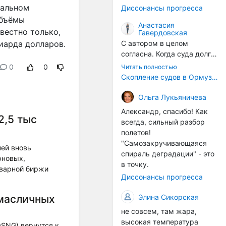
годом, век за веком суда
ральном
Диссонансы прогресса
разносят эти самые
объёмы
организмы по пути
Анастасия
вестно только,
Гавердовская
следования.
лиарда долларов.
С автором в целом
согласна. Когда суда долго
стоят в теплой воде, на их
0
0
Читать полностью
корпусах активно
Скопление судов в Ормузском проливе грозит катастрофическим распространением инвазивных видов
накапливаются морские
организмы, и потом они
Ольга Лукьяничева
могут быть перенесены в
Александр, спасибо! Как
2,5 тыс
другие регионы. Поэтому
всегда, сильный разбор
проблема вполне реальная
полетов!
— просто я бы говорила не
"Самозакручивающаяся
ней вновь
о неизбежной катастрофе,
спираль деградации" - это
рновых,
а о повышенном риске,
в точку.
оварной биржи
который нельзя
Диссонансы прогресса
игнорировать. А так да 👍
Элина Сикорская
масличных
не совсем, там жара,
высокая температура
OSNG) вернутся к