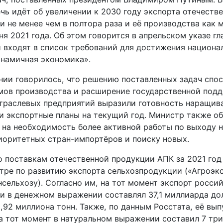
чь идёт об увеличении к 2030 году экспорта отечеств
и не менее чем в полтора раза и её производства как 
ня 2021 года. Об этом говорится в апрельском указе гл
и входят в список требований для достижения национа
инамичная экономика».
нии говорилось, что решению поставленных задач спо
мов производства и расширение государственной подд
траслевых предприятий выразили готовность наращива
и экспортные планы на текущий год. Министр также об
 на необходимость более активной работы по выходу 
оритетных стран-импортёров и поиску новых.
о поставкам отечественной продукции АПК за 2021 год
тре по развитию экспорта сельхозпродукции («Агроэкс
сельхозу). Согласно им, на тот момент экспорт росси
и в денежном выражении составлял 37,1 миллиарда дол
,92 миллиона тонн. Также, по данным Росстата, её вы
на тот момент в натуральном выражении составил 7 тр