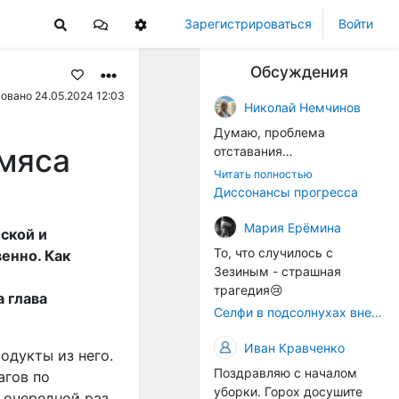
Зарегистрироваться
Войти
Обсуждения
овано 24.05.2024 12:03
Николай Немчинов
Думаю, проблема
 мяса
отставания
технологичности
Читать полностью
оборудования в
Диссонансы прогресса
перспективе напрямую
окажется связана с
Мария Ерёмина
ской и
кадрами. Их надо будет
То, что случилось с
енно. Как
все больше, чтобы
Зезиным - страшная
затыкать
трагедия😢
 глава
образовывающиеся
Селфи в подсолнухах вне закона: За проникновение на сельхозземли без разрешения хотят штрафовать
технологические дыры. И
это в рамках
Иван Кравченко
родукты из него.
существующих реалий для
Поздравляю с началом
агов по
людей принимающих
уборки. Горох досушите
решения как раз хорошо,
 очередной раз