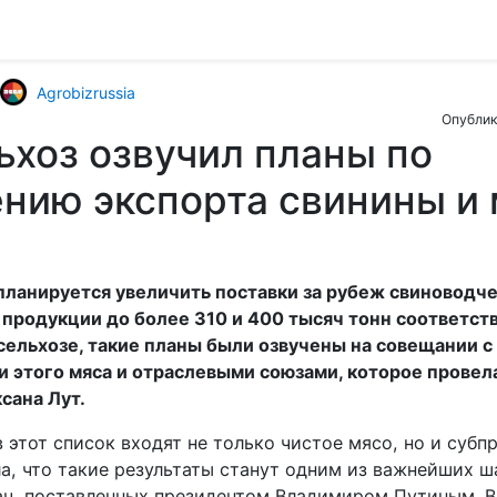
Agrobizrussia
Опублик
хоз озвучил планы по
нию экспорта свинины и
планируется увеличить поставки за рубеж свиноводче
продукции до более 310 и 400 тысяч тонн соответств
ельхозе, такие планы были озвучены на совещании с
 этого мяса и отраслевыми союзами, которое провела
сана Лут.
в этот список входят не только чистое мясо, но и субп
а, что такие результаты станут одним из важнейших ш
ч, поставленных президентом Владимиром Путиным. В