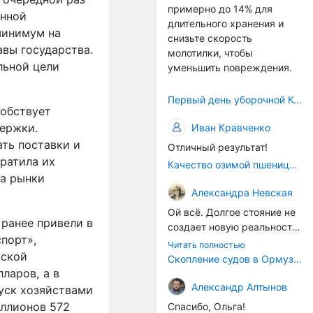
примерно до 14% для
само село окажется при
енной
длительного хранения и
деле, да и количество
минимум на
снизьте скорость
задействованных в
авы государства.
молотилки, чтобы
сельхозпоризводстве
льной цели
уменьшить повреждения.
кадров таким образом
вырастет.
Первый день уборочной Компании 2026🫡Считаю открытым.
собствует
ержки.
Иван Кравченко
ть поставки и
Отличный результат!
ратила их
Качество озимой пшеницы 2026 год
на рынки
Александра Невская
Ой всё. Долгое стояние не
 ранее привели в
создает новую реальность.
порт»,
Морские организмы всегда
Читать полностью
йской
накапливаются на судах.
Скопление судов в Ормузском проливе грозит катастрофическим распространением инвазивных видов
Ежегодно суда идут в доки
ларов, а в
на чистку от тех самых
Александр Алтынов
пуск хозяйствами
организмов. И год за
иллионов 572
Спасибо, Ольга!