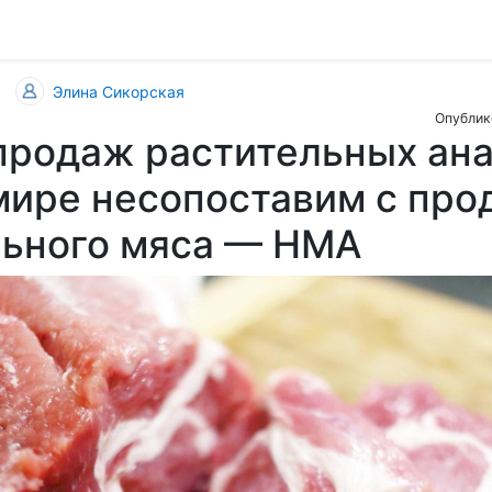
Элина Сикорская
Опублик
продаж растительных ана
мире несопоставим с пр
льного мяса — НМА