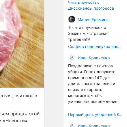
технологичности
Читать полностью
оборудования в
Диссонансы прогресса
перспективе напрямую
окажется связана с
Мария Ерёмина
кадрами. Их надо будет
То, что случилось с
все больше, чтобы
Зезиным - страшная
затыкать
трагедия😢
образовывающиеся
Селфи в подсолнухах вне закона: За проникновение на сельхозземли без разрешения хотят штрафовать
технологические дыры. И
это в рамках
Иван Кравченко
существующих реалий для
Поздравляю с началом
людей принимающих
уборки. Горох досушите
решения как раз хорошо,
примерно до 14% для
само село окажется при
длительного хранения и
деле, да и количество
снизьте скорость
задействованных в
ельзя, считают в
молотилки, чтобы
сельхозпоризводстве
уменьшить повреждения.
кадров таким образом
вырастет.
бъем продаж этой
Первый день уборочной Компании 2026🫡Считаю открытым.
А «Новости»
Иван Кравченко