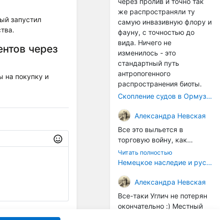
через пролив и точно так
же распространяли ту
рый запустил
самую инвазивную флору и
тва.
фауну, с точностью до
вида. Ничего не
ентов через
изменилось - это
стандартный путь
антропогенного
 на покупку и
распространения биоты.
Скопление судов в Ормузском проливе грозит катастрофическим распространением инвазивных видов
Александра Невская
Все это выльется в
торговую войну, как
печально известная война
Читать полностью
за Адыгейский сыр. Собаки
Немецкое наследие и русский характер: история колбасного дела в Российской империи
на сене - кому это надо?
Когда региональный
Александра Невская
продукт начнут делать
Все-таки Углич не потерян
многие мастера региона, а
окончательно :) Местный
не единицы энтузиастов,
институт сыроделия
Отправить
Читать полностью