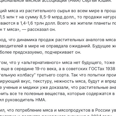
циональной мясной ассоциации (НМА) Сергей Юшин.
аций мяса из растительного сырья во всем мире в прош
1,5 млн т на сумму 8,5-9 млрд долл., то продажи натур
ваются в 1,4-1,6 трлн долл. Всего же жители планеты 
 т мяса», — рассказал он.
од, что динамика продаж растительных аналогов мяс
зводителей в мире не оправдала ожиданий. Будущее ж
более предсказуемо, подчеркивает он.
том, что у «альтернативного» мяса нет будущего, тоже 
 еще в середине 19-го века, а в советских ГОСТах 193
ельную колбасу“ третьего сорта. Так что попытки про
ирующий вкус, текстуру, нежность мяса, будут и впред
е ученые и медики уже доказали, что растительные ана
нить все те полезные вещества, которые содержатся в
ил руководитель НМА.
ил, что потребление мяса и мясопродуктов в России у