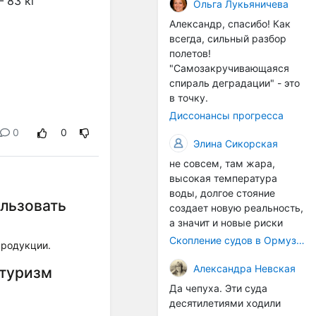
 83 кг
организмы, и потом они
Ольга Лукьяничева
могут быть перенесены в
Александр, спасибо! Как
другие регионы. Поэтому
всегда, сильный разбор
проблема вполне реальная
полетов!
— просто я бы говорила не
"Самозакручивающаяся
о неизбежной катастрофе,
спираль деградации" - это
а о повышенном риске,
в точку.
который нельзя
Диссонансы прогресса
игнорировать. А так да 👍
0
0
Элина Сикорская
не совсем, там жара,
высокая температура
воды, долгое стояние
льзовать
создает новую реальность,
а значит и новые риски
Скопление судов в Ормузском проливе грозит катастрофическим распространением инвазивных видов
продукции.
Александра Невская
отуризм
Да чепуха. Эти суда
десятилетиями ходили