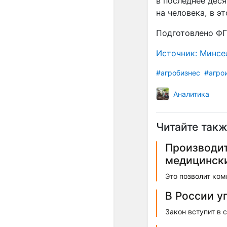
в последнее деся
на человека, в э
Подготовлено ФГ
Источник: Минсе
#агробизнес
#агро
Аналитика
Читайте такж
Производит
медицинск
Это позволит ко
В России у
Закон вступит в с