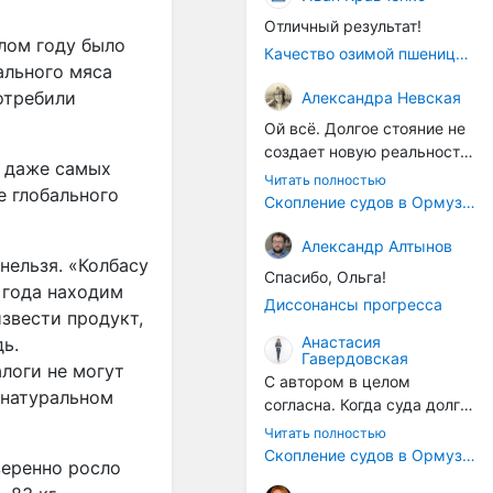
Отличный результат!
лом году было
Качество озимой пшеницы 2026 год
ального мяса
потребили
Александра Невская
Ой всё. Долгое стояние не
создает новую реальность.
а даже самых
Морские организмы всегда
Читать полностью
е глобального
накапливаются на судах.
Скопление судов в Ормузском проливе грозит катастрофическим распространением инвазивных видов
Ежегодно суда идут в доки
на чистку от тех самых
Александр Алтынов
нельзя. «Колбасу
организмов. И год за
Спасибо, Ольга!
годом, век за веком суда
8 года находим
Диссонансы прогресса
разносят эти самые
извести продукт,
организмы по пути
Анастасия
ь.
Гавердовская
следования.
логи не могут
С автором в целом
 натуральном
согласна. Когда суда долго
стоят в теплой воде, на их
Читать полностью
корпусах активно
Скопление судов в Ормузском проливе грозит катастрофическим распространением инвазивных видов
веренно росло
накапливаются морские