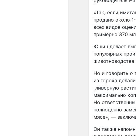
руководитель На
«Так, если имит
продано около 1-
всех видов оцени
примерно 370 млн
Юшин делает выв
популярных прои
животноводства 
Но и говорить о 
из гороха делали
„ливерную растит
максимально коп
Но ответственны
полноценно заме
мясе», — заключ
Он также напомн