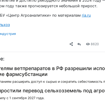
тилетие и достигло рекордного значения в 2024 году —
том году также прогнозируется небольшой прирост.
БУ «Центр Агроаналитики» по материалам
ria.ru
льхоз
индустрия
8620
е:
елям ветпрепаратов в РФ разрешили испо
ие фармсубстанции
мпаниям расширить доступ к сырью и сократить себестоимость 
простили перевод сельхозземель под агр
илу с 1 сентября 2027 года.