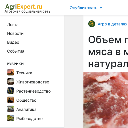
Опубликовать
Аграрная социальная сеть
Агро в деталях
Лента
Новости
Объем 
Видео
мяса в 
События
натура
РУБРИКИ
Техника
Животноводство
Растениеводство
Общество
Аналитика
Рыбоводство