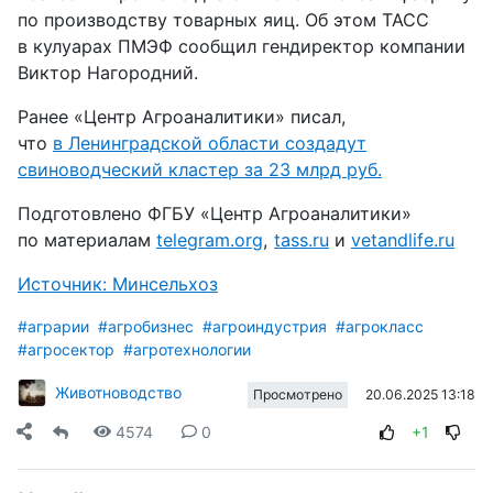
по производству товарных яиц. Об этом ТАСС
в кулуарах ПМЭФ сообщил гендиректор компании
Виктор Нагородний.
Ранее «Центр Агроаналитики» писал,
что
в Ленинградской области создадут
свиноводческий кластер за 23 млрд руб.
Подготовлено ФГБУ «Центр Агроаналитики»
по материалам
telegram.org
,
tass.ru
и
vetandlife.ru
Источник: Минсельхоз
#аграрии
#агробизнес
#агроиндустрия
#агрокласс
#агросектор
#агротехнологии
Животноводство
20.06.2025 13:18
Просмотрено
4574
0
+1