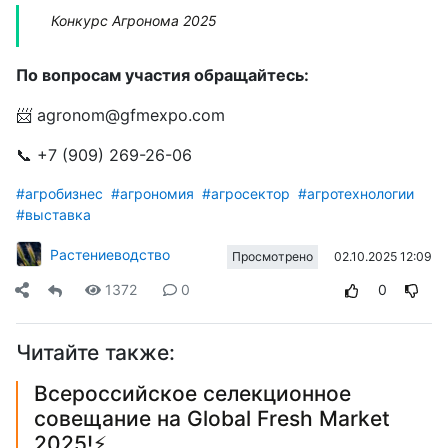
Конкурс Агронома 2025
По вопросам участия обращайтесь:
📨
agronom@gfmexpo.com
📞 +7 (909) 269-26-06
#агробизнес
#агрономия
#агросектор
#агротехнологии
#выставка
Растениеводство
02.10.2025 12:09
Просмотрено
1372
0
0
Читайте также:
Всероссийское селекционное
совещание на Global Fresh Market
2025!⚡️