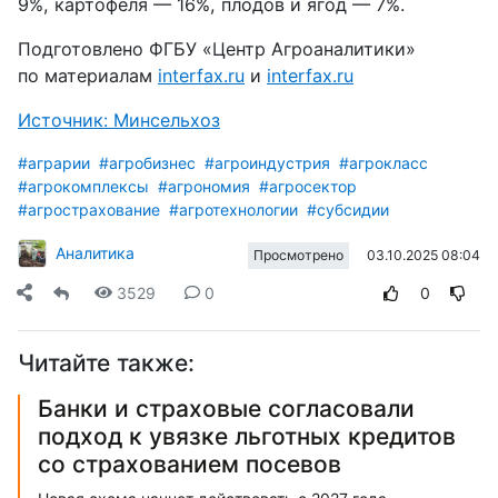
9%, картофеля — 16%, плодов и ягод — 7%.
Подготовлено ФГБУ «Центр Агроаналитики»
по материалам
interfax.ru
и
interfax.ru
Источник: Минсельхоз
#аграрии
#агробизнес
#агроиндустрия
#агрокласс
#агрокомплексы
#агрономия
#агросектор
#агрострахование
#агротехнологии
#субсидии
Аналитика
03.10.2025 08:04
Просмотрено
3529
0
0
Читайте также:
Банки и страховые согласовали
подход к увязке льготных кредитов
со страхованием посевов