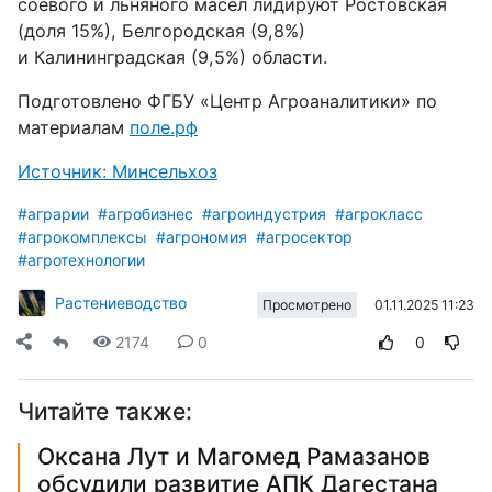
соевого и льняного масел лидируют Ростовская
(доля 15%), Белгородская (9,8%)
и Калининградская (9,5%) области.
Подготовлено ФГБУ «Центр Агроаналитики» по
материалам
поле.рф
Источник: Минсельхоз
#аграрии
#агробизнес
#агроиндустрия
#агрокласс
#агрокомплексы
#агрономия
#агросектор
#агротехнологии
Растениеводство
01.11.2025 11:23
Просмотрено
2174
0
0
Читайте также:
Оксана Лут и Магомед Рамазанов
обсудили развитие АПК Дагестана