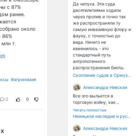
Да чепуха. Эти суда
ны с 87%
десятилетиями ходили
дом ранее.
через пролив и точно так
жается
же распространяли ту
 собрано около
самую инвазивную флору и
фауну, с точностью до
с 86%
вида. Ничего не
 млн т.
изменилось - это
стандартный путь
om
антропогенного
распространения биоты.
Скопление судов в Ормузском проливе грозит катастрофическим распространением инвазивных видов
ексы
#агрономия
Александра Невская
Все это выльется в
0
0
торговую войну, как
печально известная война
Читать полностью
за Адыгейский сыр. Собаки
Немецкое наследие и русский характер: история колбасного дела в Российской империи
на сене - кому это надо?
Когда региональный
Александра Невская
их
продукт начнут делать