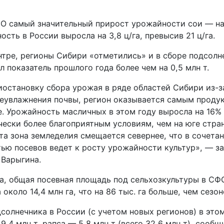
ФО самый значительный прирост урожайности сои — на 
сть в России выросла на 3,8 ц/га, превысив 21 ц/га.
ентре, регионы Сибири «отметились» и в сборе подсол
 показатель прошлого года более чем на 0,5 млн т.
иостановку сбора урожая в ряде областей Сибири из-з
реувлажнения почвы, регион оказывается самым проду
е. Урожайность масличных в этом году выросла на 16%
чески более благоприятным условиям, чем на юге стра
та зона земледелия смещается севернее, что в сочета
тью посевов ведет к росту урожайности культур», — з
 Варыгина.
а, общая посевная площадь под сельхозкультуры в СФ
 около 14,4 млн га, что на 86 тыс. га больше, чем сезо
солнечника в России (с учетом новых регионов) в это
 9,4 млн т, рапса — 5,8 млн т (всего 32,6 млн т), сообщ