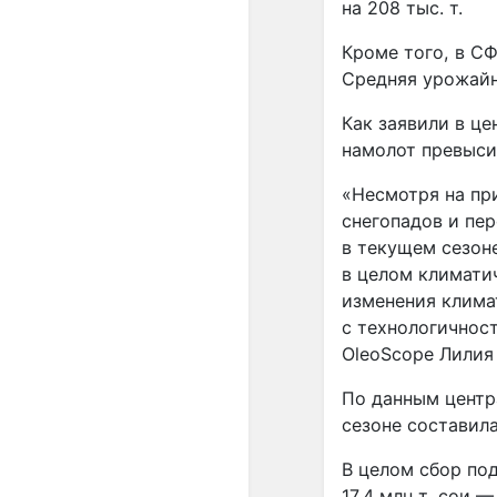
на 208 тыс. т.
Кроме того, в С
Средняя урожайно
Как заявили в ц
намолот превысил
«Несмотря на пр
снегопадов и пе
в текущем сезон
в целом климати
изменения клима
с технологичнос
OleoScope Лилия
По данным центр
сезоне составила
В целом сбор под
17,4 млн т, сои —