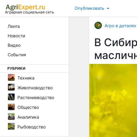
Опубликовать
Аграрная социальная сеть
Агро в деталях
Лента
Новости
В Сиби
Видео
маслич
События
РУБРИКИ
Техника
Животноводство
Растениеводство
Общество
Аналитика
Рыбоводство