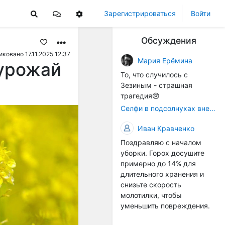
Зарегистрироваться
Войти
Обсуждения
ковано 17.11.2025 12:37
Мария Ерёмина
 урожай
То, что случилось с
Зезиным - страшная
трагедия😢
Селфи в подсолнухах вне закона: За проникновение на сельхозземли без разрешения хотят штрафовать
Иван Кравченко
Поздравляю с началом
уборки. Горох досушите
примерно до 14% для
длительного хранения и
снизьте скорость
молотилки, чтобы
уменьшить повреждения.