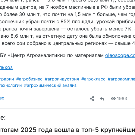
данным центра, на 7 ноября масличные в РФ были убра
 более 30 млн т, что почти на 1,5 млн т больше, чем го
дсолнечник убран почти с 85% площади, урожай прибли
ка рапса почти завершена — осталось убрать менее 7%,
рано 8,6 млн т, на отчетную дату она была обмолочена 
 всего сои собрано в центральных регионах — свыше 4
БУ «Центр Агроаналитики» по материалам
oleoscope.c
льхоз
грарии
#агробизнес
#агроиндустрия
#агрокласс
#агрокомпл
технологии
#агрохимический анализ
во
1983
е:
итогам 2025 года вошла в топ-5 крупнейш