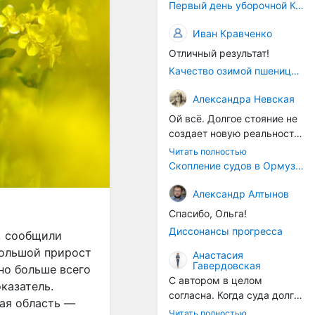
Первый день уборочной Компании 2026🫡Считаю открытым.
Иван Кравченко
Отличный результат!
Качество озимой пшеницы 2026 год
Александра Невская
Ой всё. Долгое стояние не
создает новую реальность.
Морские организмы всегда
Читать полностью
накапливаются на судах.
Скопление судов в Ормузском проливе грозит катастрофическим распространением инвазивных видов
Ежегодно суда идут в доки
на чистку от тех самых
Александр Алтынов
организмов. И год за
Спасибо, Ольга!
годом, век за веком суда
Диссонансы прогресса
, сообщили
разносят эти самые
организмы по пути
большой прирост
Анастасия
Гавердовская
следования.
ано больше всего
С автором в целом
казатель.
согласна. Когда суда долго
кая область —
стоят в теплой воде, на их
Читать полностью