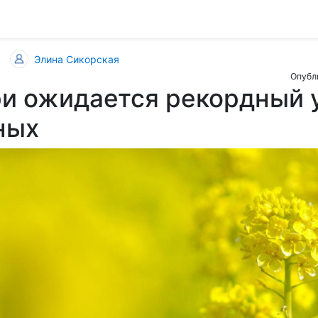
Элина Сикорская
Опубли
ри ожидается рекордный
ных