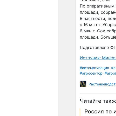
По оперативным 
площади, собрано
В частности, по
к 16 млн т. Убор
6 млн т. Сои соб
площади.
Больше
Подготовлено ФГ
Источник: Минсе
#автоматизация
#а
#агросектор
#агро
Растениеводст
Читайте такж
Россия по 