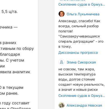
корпусах активно
Скопление судов в Ормузском проливе грозит катастрофическим распространением инвазивных видов
накапливаются морские
5,5 ц/га.
организмы, и потом они
Ольга Лукьяничева
могут быть перенесены в
Александр, спасибо! Как
другие регионы. Поэтому
всегда, сильный разбор
нечника —
проблема вполне реальная
полетов!
— просто я бы говорила не
"Самозакручивающаяся
о неизбежной катастрофе,
спираль деградации" - это
а ранних
а о повышенном риске,
в точку.
ктивным по сбору
который нельзя
Диссонансы прогресса
 благодаря
игнорировать. А так да 👍
ны. С учетом
Элина Сикорская
нии
не совсем, там жара,
аявила аналитик
высокая температура
воды, долгое стояние
создает новую реальность,
О в текущем
а значит и новые риски
ном ранее.
Скопление судов в Ормузском проливе грозит катастрофическим распространением инвазивных видов
м году составит
Александра Невская
или в OleoScope.