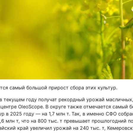
ется самый большой прирост сбора этих культур.
в текущем году получат рекордный урожай масличных
 центре OleoScope. В округе также отмечается самый 
ур в 2025 году — на 1,7 млн т. Так, в именно СФО собр
6 млн т, что на 800 тыс. т превышает прошлогодний по
айский край увеличил урожай на 240 тыс. т, Кемеровс