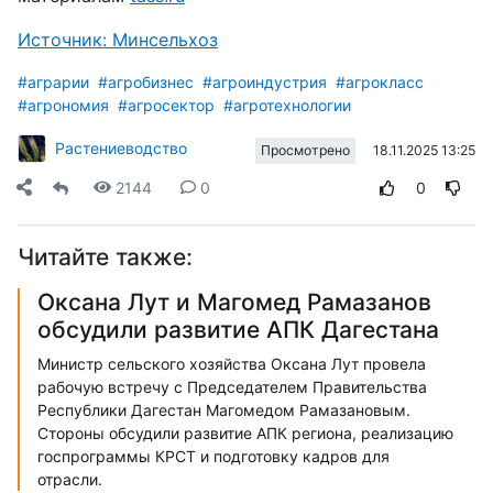
Источник: Минсельхоз
#аграрии
#агробизнес
#агроиндустрия
#агрокласс
#агрономия
#агросектор
#агротехнологии
Растениеводство
18.11.2025 13:25
Просмотрено
2144
0
0
Читайте также:
Оксана Лут и Магомед Рамазанов
обсудили развитие АПК Дагестана
Министр сельского хозяйства Оксана Лут провела
рабочую встречу с Председателем Правительства
Республики Дагестан Магомедом Рамазановым.
Стороны обсудили развитие АПК региона, реализацию
госпрограммы КРСТ и подготовку кадров для
отрасли.