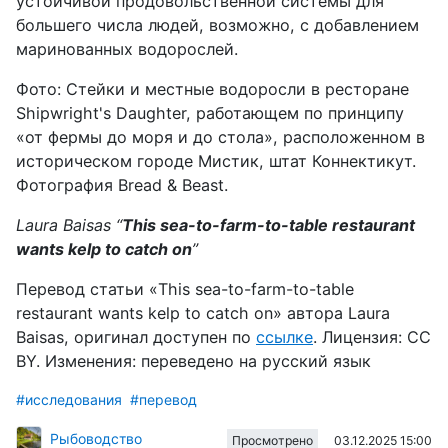
устойчивой продовольственной системы для
большего числа людей, возможно, с добавлением
маринованных водорослей.
Фото: Стейки и местные водоросли в ресторане
Shipwright's Daughter, работающем по принципу
«от фермы до моря и до стола», расположенном в
историческом городе Мистик, штат Коннектикут.
Фотография Bread & Beast.
Laura Baisas “
This sea-to-farm-to-table restaurant
wants kelp to catch on
”
Перевод статьи «This sea-to-farm-to-table
restaurant wants kelp to catch on» автора Laura
Baisas, оригинал доступен
по
ссылке
. Лицензия:
CC
BY
. Изменения: переведено
на
русский
язык
#исследования
#перевод
Рыбоводство
03.12.2025 15:00
Просмотрено