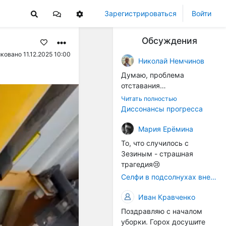
Зарегистрироваться
Войти
Обсуждения
ковано 11.12.2025 10:00
Николай Немчинов
Думаю, проблема
отставания
технологичности
Читать полностью
оборудования в
Диссонансы прогресса
перспективе напрямую
окажется связана с
Мария Ерёмина
кадрами. Их надо будет
То, что случилось с
все больше, чтобы
Зезиным - страшная
затыкать
трагедия😢
образовывающиеся
Селфи в подсолнухах вне закона: За проникновение на сельхозземли без разрешения хотят штрафовать
технологические дыры. И
это в рамках
Иван Кравченко
существующих реалий для
Поздравляю с началом
людей принимающих
уборки. Горох досушите
решения как раз хорошо,