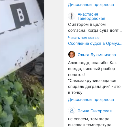
годом, век за веком суда
Диссонансы прогресса
разносят эти самые
организмы по пути
Анастасия
Гавердовская
следования.
С автором в целом
согласна. Когда суда долго
стоят в теплой воде, на их
Читать полностью
корпусах активно
Скопление судов в Ормузском проливе грозит катастрофическим распространением инвазивных видов
накапливаются морские
организмы, и потом они
Ольга Лукьяничева
могут быть перенесены в
Александр, спасибо! Как
другие регионы. Поэтому
всегда, сильный разбор
проблема вполне реальная
полетов!
— просто я бы говорила не
"Самозакручивающаяся
о неизбежной катастрофе,
спираль деградации" - это
а о повышенном риске,
в точку.
который нельзя
Диссонансы прогресса
игнорировать. А так да 👍
Элина Сикорская
не совсем, там жара,
высокая температура