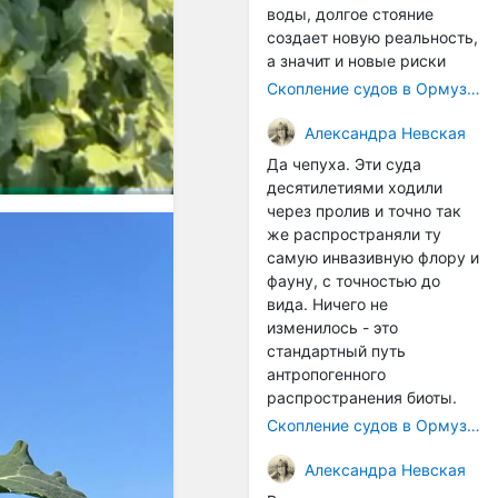
воды, долгое стояние
создает новую реальность,
а значит и новые риски
Скопление судов в Ормузском проливе грозит катастрофическим распространением инвазивных видов
Александра Невская
Да чепуха. Эти суда
десятилетиями ходили
через пролив и точно так
же распространяли ту
самую инвазивную флору и
фауну, с точностью до
вида. Ничего не
изменилось - это
стандартный путь
антропогенного
распространения биоты.
Скопление судов в Ормузском проливе грозит катастрофическим распространением инвазивных видов
Александра Невская