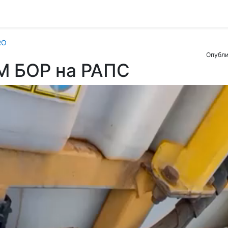
RO
Опубли
 БОР на РАПС