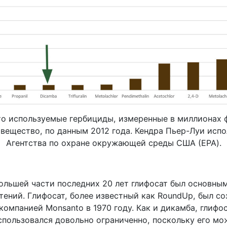
о используемые гербициды, измеренные в миллионах 
вещество, по данным 2012 года. Кендра Пьер-Луи испо
Агентства по охране окружающей среды США (EPA).
ольшей части последних 20 лет глифосат был основны
ений. Глифосат, более известный как RoundUp, был со
омпанией Monsanto в 1970 году. Как и дикамба, глифо
спользовался довольно ограниченно, поскольку его мо