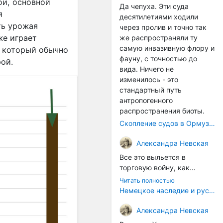
ои, основной
Да чепуха. Эти суда
я
десятилетиями ходили
ть урожая
через пролив и точно так
же играет
же распространяли ту
самую инвазивную флору и
, который обычно
фауну, с точностью до
ой.
вида. Ничего не
изменилось - это
стандартный путь
антропогенного
распространения биоты.
Скопление судов в Ормузском проливе грозит катастрофическим распространением инвазивных видов
Александра Невская
Все это выльется в
торговую войну, как
печально известная война
Читать полностью
за Адыгейский сыр. Собаки
Немецкое наследие и русский характер: история колбасного дела в Российской империи
на сене - кому это надо?
Когда региональный
Александра Невская
продукт начнут делать