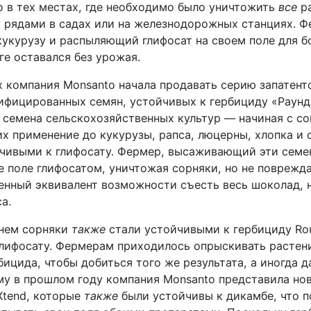
о в тех местах, где необходимо было уничтожить
все
ра
 рядами в садах или на железнодорожных станциях. Ф
курузу и распыляющий глифосат на своем поле для б
ге оставался без урожая.
ах компания Monsanto начала продавать серию запатен
ифицированных семян, устойчивых к гербициду «Раунд
семена сельскохозяйственных культур — начиная с сои
их применение до кукурузы, рапса, люцерны, хлопка и 
йчивыми к глифосату. Фермер, высаживающий эти семе
е поле глифосатом, уничтожая сорняки, но не поврежд
енный эквивалент возможности съесть весь шоколад, н
а.
енем сорняки
также
стали устойчивыми к гербициду Ro
глифосату. Фермерам приходилось опрыскивать расте
ицида, чтобы добиться того же результата, а иногда д
му в прошлом году компания Monsanto представила нов
Xtend, которые
также
были устойчивы к дикамбе, что 