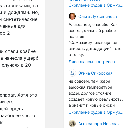
корпусах активно
Скопление судов в Ормузском проливе грозит катастрофическим распространением инвазивных видов
устарниками, на
накапливаются морские
й и дождями. Но,
организмы, и потом они
Ольга Лукьяничева
й синтетические
могут быть перенесены в
Александр, спасибо! Как
аченные для
другие регионы. Поэтому
всегда, сильный разбор
ор-2-
проблема вполне реальная
полетов!
— просто я бы говорила не
"Самозакручивающаяся
о неизбежной катастрофе,
спираль деградации" - это
и стали крайне
а о повышенном риске,
в точку.
а нанесла ущерб
который нельзя
Диссонансы прогресса
игнорировать. А так да 👍
 случаях в 20
Элина Сикорская
не совсем, там жара,
высокая температура
воды, долгое стояние
парат. Хотя это
создает новую реальность,
ни его
а значит и новые риски
ющей среды
Скопление судов в Ормузском проливе грозит катастрофическим распространением инвазивных видов
 наиболее часто
 к
Александра Невская