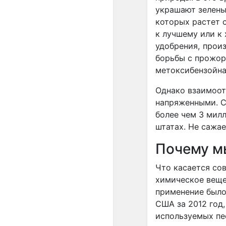
украшают зелены
которых растет с
к лучшему или к
удобрения, прои
борьбы с прожор
метоксибензойная
Однако взаимоот
напряженными. С
более чем 3 милл
штатах. Не сажа
Почему м
Что касается со
химическое вещес
применение было
США за 2012 год,
используемых пе