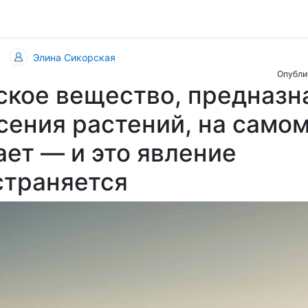
Элина Сикорская
Опублик
ское вещество, предназн
сения растений, на само
ает — и это явление
страняется