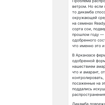
Проблема распро
ветром. Но если 
то дикамба спосо
окружающей сред
на семенах Read
сорта сои, подв
прошлом году — в
одобренного сос
что именно это и
В Арканзасе ферм
одобренной форм
нашествием амар
что и амарант, о
контролировать,
посаженные на э
поддались искуш
распространения
Дикамба поврежд