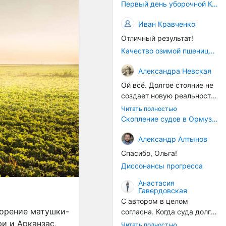
Первый день уборочной Компании 2026🫡Считаю открытым.
Иван Кравченко
Отличный результат!
Качество озимой пшеницы 2026 год
Александра Невская
Ой всё. Долгое стояние не
создает новую реальность.
Морские организмы всегда
Читать полностью
накапливаются на судах.
Скопление судов в Ормузском проливе грозит катастрофическим распространением инвазивных видов
Ежегодно суда идут в доки
на чистку от тех самых
Александр Алтынов
организмов. И год за
Спасибо, Ольга!
годом, век за веком суда
Диссонансы прогресса
разносят эти самые
организмы по пути
Анастасия
Гавердовская
следования.
С автором в целом
ворение матушки-
согласна. Когда суда долго
стоят в теплой воде, на их
ри и Арканзас,
Читать полностью