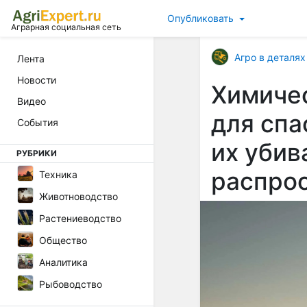
Опубликовать
Аграрная социальная сеть
Агро в деталях
Лента
Новости
Химиче
Видео
для спа
События
их убив
РУБРИКИ
распро
Техника
Животноводство
Растениеводство
Общество
Аналитика
Рыбоводство