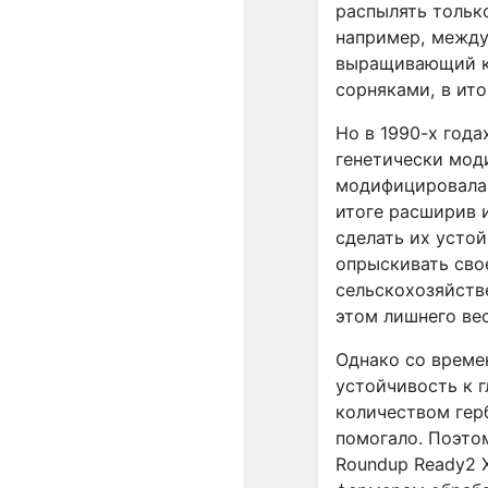
распылять тольк
например, между
выращивающий ку
сорняками, в ито
Но в 1990-х год
генетически мод
модифицировала 
итоге расширив 
сделать их усто
опрыскивать сво
сельскохозяйств
этом лишнего вес
Однако со врем
устойчивость к 
количеством герб
помогало. Поэто
Roundup Ready2 