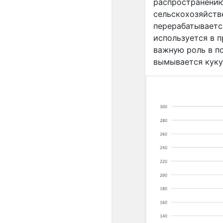
распространению
сельскохозяйств
перерабатываетс
используется в п
важную роль в п
вымывается куку