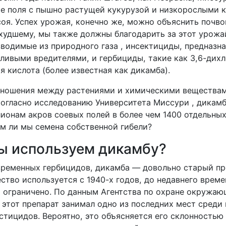
е поля с пышно растущей кукурузой и низкорослыми к
оя. Успех урожая, конечно же, можно объяснить почво
 худшему, мы также должны благодарить за этот урожа
зводимые из природного газа , инсектициды, предназн
ливыми вредителями, и гербициды, такие как 3,6-дихл
 кислота (более известная как дикамба).
ношения между растениями и химическими веществам
огласно исследованию Университета Миссури , дикамб
ионам акров соевых полей в более чем 1400 отдельных
ем ли мы семена собственной гибели?
ы используем дикамбу?
временных гербицидов, дикамба — довольно старый пре
тво используется с 1940-х годов, до недавнего време
 ограничено. По данным Агентства по охране окружа
 этот препарат занимал одно из последних мест среди
стицидов. Вероятно, это объясняется его склонностью