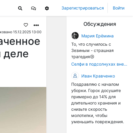
Зарегистрироваться
Войти
Обсуждения
овано 15.12.2025 13:00
Мария Ерёмина
аченное
То, что случилось с
м деле
Зезиным - страшная
трагедия😢
Селфи в подсолнухах вне закона: За проникновение на сельхозземли без разрешения хотят штрафовать
Иван Кравченко
Поздравляю с началом
уборки. Горох досушите
примерно до 14% для
длительного хранения и
снизьте скорость
молотилки, чтобы
уменьшить повреждения.