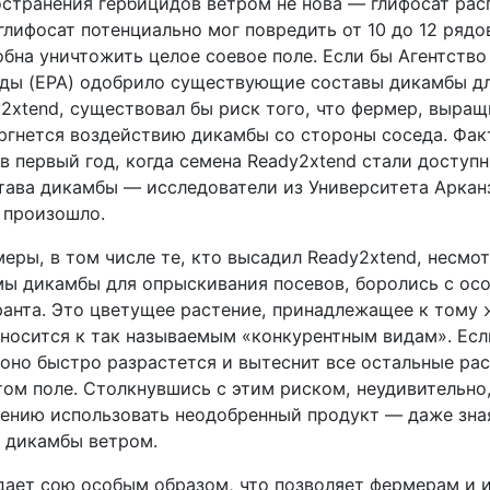
странения гербицидов ветром не нова — глифосат рас
глифосат потенциально мог повредить от 10 до 12 рядо
бна уничтожить целое соевое поле. Если бы Агентство
ы (EPA) одобрило существующие составы дикамбы дл
y2xtend, существовал бы риск того, что фермер, выра
ергнется воздействию дикамбы со стороны соседа. Фак
 первый год, когда семена Ready2xtend стали доступны
тава дикамбы — исследователи из Университета Аркан
 произошло.
еры, в том числе те, кто высадил Ready2xtend, несмот
ы дикамбы для опрыскивания посевов, боролись с ос
анта. Это цветущее растение, принадлежащее к тому 
тносится к так называемым «конкурентным видам». Есл
 оно быстро разрастется и вытеснит все остальные рас
том поле. Столкнувшись с этим риском, неудивительно
ению использовать неодобренный продукт — даже зна
 дикамбы ветром.
ает сою особым образом, что позволяет фермерам и 