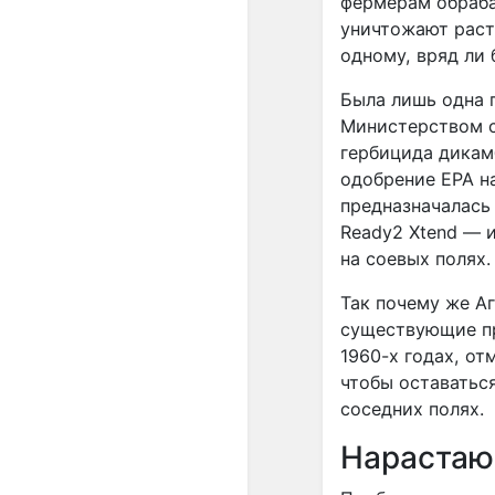
фермерам обраба
уничтожают раст
одному, вряд ли 
Была лишь одна 
Министерством с
гербицида дикам
одобрение EPA н
предназначалась
Ready2 Xtend — и
на соевых полях.
Так почему же А
существующие пр
1960-х годах, о
чтобы оставаться
соседних полях.
Нарастаю