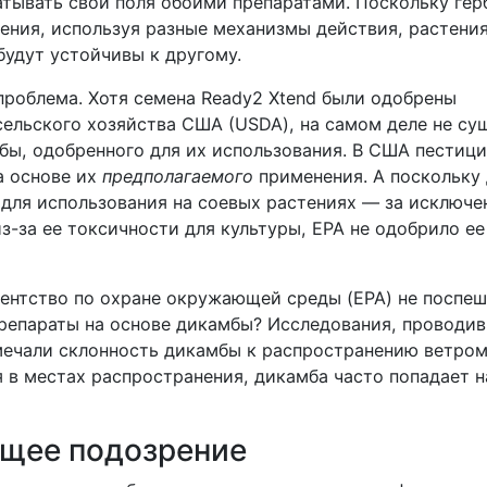
тывать свои поля обоими препаратами. Поскольку ге
ения, используя разные механизмы действия, растения
будут устойчивы к другому.
проблема. Хотя семена Ready2 Xtend были одобрены
ельского хозяйства США (USDA), на самом деле не су
бы, одобренного для их использования. В США пестиц
а основе их
предполагаемого
применения. А поскольку
 для использования на соевых растениях — за исключе
з-за ее токсичности для культуры, EPA не одобрило е
гентство по охране окружающей среды (EPA) не поспе
епараты на основе дикамбы? Исследования, проводив
тмечали склонность дикамбы к распространению ветром
 в местах распространения, дикамба часто попадает н
щее подозрение