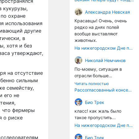
пространялся
впечатления. Это,
в кукурузы,
Александра Невская
безусловно, интересно и
 по охране
правильно, но это внешний
Красавцы! Очень, очень
я использования
слой.
редко на днях полей
щивающий другие
А хорошо было бы,
вообще выставляют
тически, в
например, не просто
животных.
, хотя и без
восстановить углицкую
На нижегородском Дне поля было очень много животных
колбасу как артефакт, а
заса утверждают,
вернуть сам
Николай Немчинов
принцип: продукт как
По-моему, ситуация в
голос места
.
Многие
ря на отсутствие
отрасли больше
старые рецепты
обенно сильным
напоминает какие-то
Читать полностью
сохранились в архивах, у
же семейству,
судороги, чем
Рассогласованный консенсус
потомков мастеров, в
и его не
осмысленные действия,
краеведческих музеях.
каждому отдельному
Био Трек
тения,
Начать можно с их
ведомству результаты
, что фермеры
оцифровки, изучения,
класс! как жаль было
глубоко безразлично, что
я о риске
адаптации под
такое пропустить...
производство падает,
современные санитарные
На нижегородском Дне поля было очень много животных
главное - выставить
нормы. Должна также
ситуацию по своему
быть сырьевая
исследователям
Био Трек