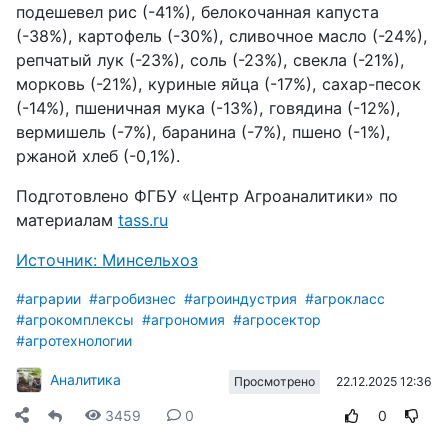
подешевел рис (-41%), белокочанная капуста
(-38%), картофель (-30%), сливочное масло (-24%),
репчатый лук (-23%), соль (-23%), свекла (-21%),
морковь (-21%), куриные яйца (-17%), сахар-песок
(-14%), пшеничная мука (-13%), говядина (-12%),
вермишель (-7%), баранина (-7%), пшено (-1%),
ржаной хлеб (-0,1%).
Подготовлено ФГБУ «Центр Агроаналитики» по
материалам
tass.ru
Источник: Минсельхоз
#аграрии
#агробизнес
#агроиндустрия
#агрокласс
#агрокомплексы
#агрономия
#агросектор
#агротехнологии
Аналитика
22.12.2025 12:36
Просмотрено
3459
0
0