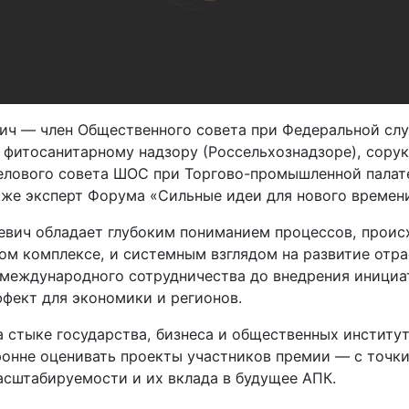
ич — член Общественного совета при Федеральной сл
 фитосанитарному надзору (Россельхознадзоре), сору
елового совета ШОС при Торгово-промышленной палат
кже эксперт Форума «Сильные идеи для нового времен
евич обладает глубоким пониманием процессов, проис
м комплексе, и системным взглядом на развитие отра
 международного сотрудничества до внедрения инициа
ффект для экономики и регионов.
а стыке государства, бизнеса и общественных институ
ронне оценивать проекты участников премии — с точки
асштабируемости и их вклада в будущее АПК.