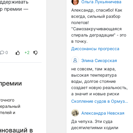
организмы, и потом они
оддерживать
Ольга Лукьяничева
могут быть перенесены в
ор премии —
Александр, спасибо! Как
другие регионы. Поэтому
всегда, сильный разбор
проблема вполне реальная
полетов!
— просто я бы говорила не
"Самозакручивающаяся
о неизбежной катастрофе,
спираль деградации" - это
а о повышенном риске,
в точку.
который нельзя
Диссонансы прогресса
игнорировать. А так да 👍
0
+2
Элина Сикорская
не совсем, там жара,
высокая температура
воды, долгое стояние
 премии
создает новую реальность,
а значит и новые риски
точного
Скопление судов в Ормузском проливе грозит катастрофическим распространением инвазивных видов
неральный
телей и
Александра Невская
Да чепуха. Эти суда
десятилетиями ходили
нноваций в