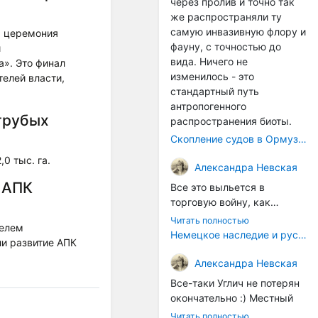
через пролив и точно так
же распространяли ту
самую инвазивную флору и
я церемония
фауну, с точностью до
и
вида. Ничего не
а». Это финал
изменилось - это
елей власти,
стандартный путь
антропогенного
 грубых
распространения биоты.
Скопление судов в Ормузском проливе грозит катастрофическим распространением инвазивных видов
0 тыс. га.
Александра Невская
 АПК
Все это выльется в
торговую войну, как
печально известная война
Читать полностью
телем
за Адыгейский сыр. Собаки
Немецкое наследие и русский характер: история колбасного дела в Российской империи
и развитие АПК
на сене - кому это надо?
Когда региональный
Александра Невская
продукт начнут делать
Все-таки Углич не потерян
многие мастера региона, а
окончательно :) Местный
не единицы энтузиастов,
институт сыроделия
Читать полностью