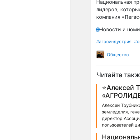
Национальная пр
лидеров, которы
компания «Пегас
🌐
Новости и ном
#агроиндустрия
#с
Общество
Читайте такж
⭐️Алексей 
«АГРОЛИДЕ
Алексей Трубнико
земледелия, ген
директор Ассоци
пользователей ц
Национальн