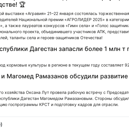
стве! 🏆
й выставке «Агравия» 21–22 января состоялась торжественна
едителей Национальной премии «АГРОЛИДЕР 2025» в категори
, а также лауреатов конкурсов «Гимн села» и «Голос защитник
онального проекта, объединившего участников АПК, представит
лей, таланты села и героев-защитников Отечества!
спублики Дагестан запасли более 1 млн т
д кормовые культуры в регионе в текущем году составляет 92,
 и Магомед Рамазанов обсудили развитие
го хозяйства Оксана Лут провела рабочую встречу с Председа
еспублики Дагестан Магомедом Рамазановым. Стороны обсудил
ацию госпрограммы КРСТ и подготовку кадров для отрасли.
)