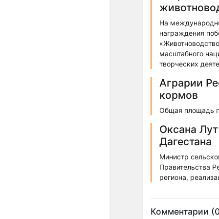
животновод
На международно
награждения поб
«Животноводство»
масштабного наци
творческих деяте
Аграрии Ре
кормов
Общая площадь по
Оксана Лут
Дагестана
Министр сельско
Правительства Р
региона, реализ
Комментарии (0