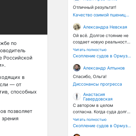
Отличный результат!
Качество озимой пшеницы 2026 год
Александра Невская
Ой всё. Долгое стояние не
создает новую реальность.
ужбе по
Морские организмы всегда
Читать полностью
кoводитель
накапливаются на судах.
Скопление судов в Ормузском проливе грозит катастрофическим распространением инвазивных видов
е Российской
Ежегодно суда идут в доки
и».
на чистку от тех самых
Александр Алтынов
организмов. И год за
Спасибо, Ольга!
ходящих в
годом, век за веком суда
Диссонансы прогресса
сли — от
разносят эти самые
тив, способных
организмы по пути
Анастасия
Гавердовская
следования.
С автором в целом
тов позволяет
согласна. Когда суда долго
стоят в теплой воде, на их
 зрения
Читать полностью
корпусах активно
Скопление судов в Ормузском проливе грозит катастрофическим распространением инвазивных видов
накапливаются морские