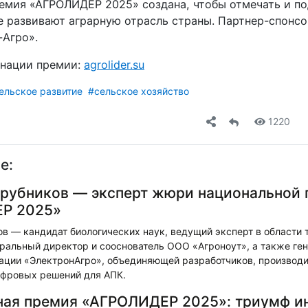
емия «АГРОЛИДЕР 2025» создана, чтобы отмечать и п
е развивают аграрную отрасль страны. Партнер-спонс
-Агро».
инации премии:
agrolider.su
ельское развитие
#сельское хозяйство
1220
е:
Трубников — эксперт жюри национальной
Р 2025»
в — кандидат биологических наук, ведущий эксперт в области 
еральный директор и сооснователь ООО «Агроноут», а также ге
ации «ЭлектронАгро», объединяющей разработчиков, производи
ифровых решений для АПК.
ая премия «АГРОЛИДЕР 2025»: триумф и