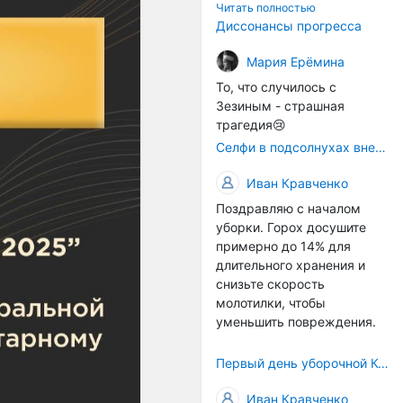
технологичности
Читать полностью
оборудования в
Диссонансы прогресса
перспективе напрямую
окажется связана с
Мария Ерёмина
кадрами. Их надо будет
То, что случилось с
все больше, чтобы
Зезиным - страшная
затыкать
трагедия😢
образовывающиеся
Селфи в подсолнухах вне закона: За проникновение на сельхозземли без разрешения хотят штрафовать
технологические дыры. И
это в рамках
Иван Кравченко
существующих реалий для
Поздравляю с началом
людей принимающих
уборки. Горох досушите
решения как раз хорошо,
примерно до 14% для
само село окажется при
длительного хранения и
деле, да и количество
снизьте скорость
задействованных в
молотилки, чтобы
сельхозпоризводстве
уменьшить повреждения.
кадров таким образом
вырастет.
Первый день уборочной Компании 2026🫡Считаю открытым.
Иван Кравченко