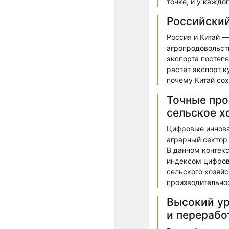
точке, и у каждог
Российский
Россия и Китай —
агропродовольст
экспорта постеп
растет экспорт к
почему Китай сох
Точные про
сельское х
Цифровые иннова
аграрный сектор 
В данном контек
индексом цифров
сельского хозяй
производительнос
Высокий ур
и перерабо