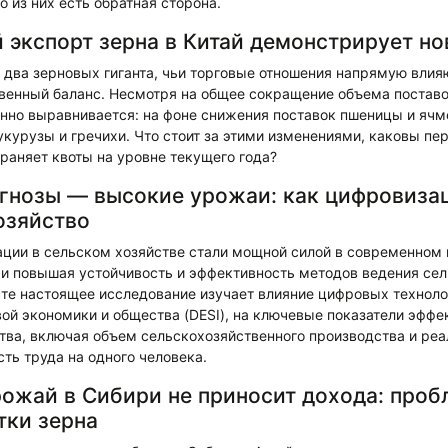
о из них есть обратная сторона.
 экспорт зерна в Китай демонстрирует н
 два зерновых гиганта, чьи торговые отношения напрямую влия
венный баланс. Несмотря на общее сокращение объема поставо
енно выравнивается: на фоне снижения поставок пшеницы и ячм
укурузы и гречихи. Что стоит за этими изменениями, каковы пе
раняет квоты на уровне текущего года?
гнозы — высокие урожаи: как цифровиза
озяйство
ции в сельском хозяйстве стали мощной силой в современном 
и повышая устойчивость и эффективность методов ведения сел
сте настоящее исследование изучает влияние цифровых технол
ой экономики и общества (DESI), на ключевые показатели эффе
ства, включая объем сельскохозяйственного производства и ре
ть труда на одного человека.
ожай в Сибири не приносит дохода: проб
тки зерна