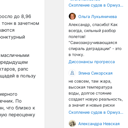
корпусах активно
Скопление судов в Ормузском проливе грозит катастрофическим распространением инвазивных видов
накапливаются морские
росло до 8,96
организмы, и потом они
Ольга Лукьяничева
могут быть перенесены в
. тонн в зачетном
Александр, спасибо! Как
другие регионы. Поэтому
ваются
всегда, сильный разбор
проблема вполне реальная
ъюнктурный
полетов!
— просто я бы говорила не
"Самозакручивающаяся
о неизбежной катастрофе,
спираль деградации" - это
а о повышенном риске,
в точку.
д масличными
который нельзя
в предыдущем
Диссонансы прогресса
игнорировать. А так да 👍
ктаров, рапс
Элина Сикорская
ощадей в пользу
не совсем, там жара,
высокая температура
воды, долгое стояние
мерного
создает новую реальность,
ечник. По
а значит и новые риски
н, что близко к
Скопление судов в Ормузском проливе грозит катастрофическим распространением инвазивных видов
ную переоценку
Александра Невская