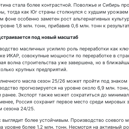
ртина стала более контрастной. Поволжье и Сибирь п
ры, тогда как Юг страны столкнулся с худшим урожаем
ом фоне особенно заметен рост альтернативных культу
ровне 1,8 млн. тонн, прибавив 0,6 млн. тонн к результа
дстраивается под новый масштаб
водство масличных усилило роль переработки как клю
нке ИКАР, совокупные мощности по переработке в стра
вная волна строительства уже завершена, но в ближайш
колько крупных предприятий.
олнечного масла сезон 25/26 может пройти под знаком
одство прогнозируется на уровне около 6,9 млн. тонн, 
м ранее. Экспорт также может сократиться до минимал
 менее, Россия сохранит первое место среди мировых 
м сезона 24/25.
 выглядит более устойчивым. Производство соевого м
а уровне более 1,2 млн. тонн. Несмотря на активный р