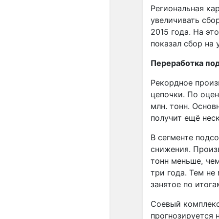
Региональная ка
увеличивать сбо
2015 года. На эт
показал сбор на у
Переработка по
Рекордное произ
цепочки. По оце
млн. тонн. Осно
получит ещё нес
В сегменте подс
снижения. Произв
тонн меньше, че
три года. Тем не
занятое по итога
Соевый комплекс
прогнозируется н