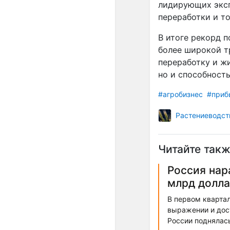
лидирующих эксп
переработки и т
В итоге рекорд 
более широкой т
переработку и ж
но и способность
#агробизнес
#приб
Растениеводст
Читайте такж
Россия нар
млрд долл
В первом квартал
выражении и дост
России поднялась