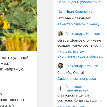
Первый день уборочной Компании 2026🫡Считаю открытым.
Иван Кравченко
Отличный результат!
Качество озимой пшеницы 2026 год
Александра Невская
Ой всё. Долгое стояние не
создает новую реальность.
Морские организмы всегда
Читать полностью
накапливаются на судах.
Скопление судов в Ормузском проливе грозит катастрофическим распространением инвазивных видов
просто удачной
Ежегодно суда идут в доки
ожай,
на чистку от тех самых
Александр Алтынов
рый напрямую
организмов. И год за
Спасибо, Ольга!
годом, век за веком суда
Диссонансы прогресса
разносят эти самые
организмы по пути
Анастасия
Гавердовская
следования.
ду
С автором в целом
 накопленных
согласна. Когда суда долго
за этой
стоят в теплой воде, на их
Читать полностью