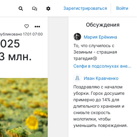
Зарегистрироваться
Войти
Обсуждения
убликовано 17.01 07:00
Мария Ерёмина
2025
То, что случилось с
Зезиным - страшная
3 млн.
трагедия😢
Селфи в подсолнухах вне закона: За проникновение на сельхозземли без разрешения хотят штрафовать
Иван Кравченко
Поздравляю с началом
уборки. Горох досушите
примерно до 14% для
длительного хранения и
снизьте скорость
молотилки, чтобы
уменьшить повреждения.