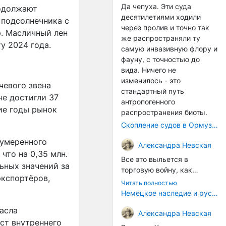
Да чепуха. Эти суда
родолжают
десятилетиями ходили
 подсолнечника с
через пролив и точно так
р. Масличный лен
же распространяли ту
ту 2024 года.
самую инвазивную флору и
фауну, с точностью до
вида. Ничего не
изменилось - это
чевого звена
стандартный путь
не достигли 37
антропогенного
ие годы рынок
распространения биоты.
Скопление судов в Ормузском проливе грозит катастрофическим распространением инвазивных видов
 умеренного
Александра Невская
что на 0,35 млн.
Все это выльется в
ьных значений за
торговую войну, как
экспортёров,
печально известная война
Читать полностью
за Адыгейский сыр. Собаки
Немецкое наследие и русский характер: история колбасного дела в Российской империи
на сене - кому это надо?
асла
Когда региональный
Александра Невская
ост внутреннего
продукт начнут делать