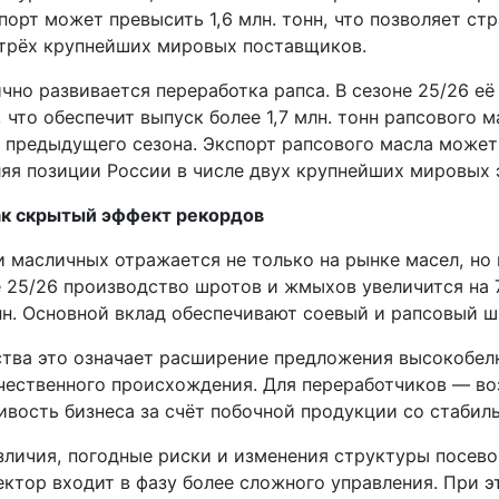
порт может превысить 1,6 млн. тонн, что позволяет ст
 трёх крупнейших мировых поставщиков.
чно развивается переработка рапса. В сезоне 25/26 е
 что обеспечит выпуск более 1,7 млн. тонн рапсового ма
е предыдущего сезона. Экспорт рапсового масла может
ляя позиции России в числе двух крупнейших мировых 
ак скрытый эффект рекордов
и масличных отражается не только на рынке масел, но
е 25/26 производство шротов и жмыхов увеличится на 
онн. Основной вклад обеспечивают соевый и рапсовый ш
тва это означает расширение предложения высокобе
чественного происхождения. Для переработчиков — в
ивость бизнеса за счёт побочной продукции со стабил
зличия, погодные риски и изменения структуры посево
ектор входит в фазу более сложного управления. При 