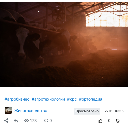
#агробизнес
#агротехнологии
#крс
#ортопедия
Животноводство
27.01 06:35
Просмотрено
173
0
0