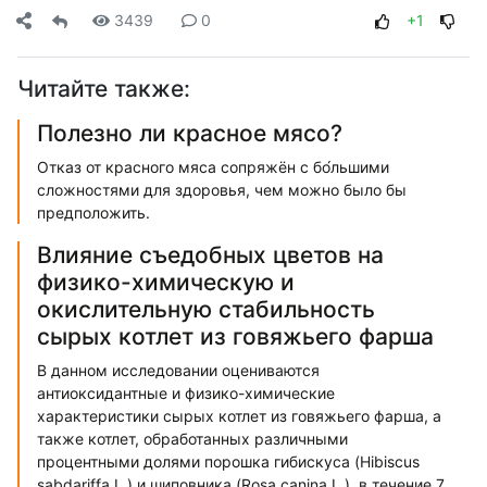
3439
0
+1
Читайте также:
Полезно ли красное мясо?
Отказ от красного мяса сопряжён с бо́льшими
сложностями для здоровья, чем можно было бы
предположить.
Влияние съедобных цветов на
физико-химическую и
окислительную стабильность
сырых котлет из говяжьего фарша
В данном исследовании оцениваются
антиоксидантные и физико-химические
характеристики сырых котлет из говяжьего фарша, а
также котлет, обработанных различными
процентными долями порошка гибискуса (Hibiscus
sabdariffa L.) и шиповника (Rosa canina L.), в течение 7