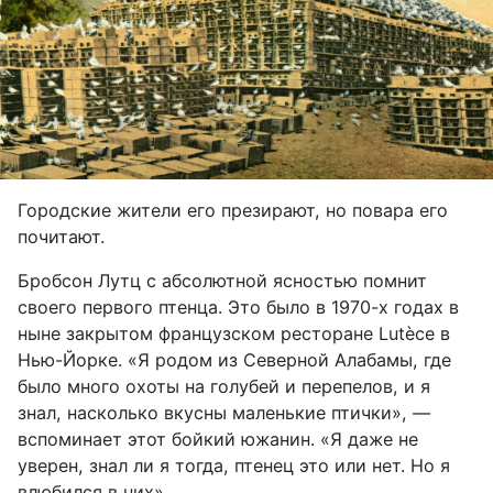
Городские жители его презирают, но повара его
почитают.
Бробсон Лутц с абсолютной ясностью помнит
своего первого птенца. Это было в 1970-х годах в
ныне закрытом французском ресторане Lutèce в
Нью-Йорке. «Я родом из Северной Алабамы, где
было много охоты на голубей и перепелов, и я
знал, насколько вкусны маленькие птички», —
вспоминает этот бойкий южанин. «Я даже не
уверен, знал ли я тогда, птенец это или нет. Но я
влюбился в них».