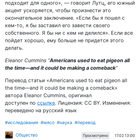
подходит для одного», — говорит Лутц, его южный
акцент ускоряется, чтобы произнести это
окончательное заключение. «Если бы я пошел с
кем-то, я бы заставил его завести своего
собственного. Я бы ни с кем не делился». Если все
пойдет хорошо, ему больше не придется этого
делать.
Eleanor Cummins “
Americans used to eat pigeon all
the time—and it could be making a comeback
”
Перевод статьи «
Americans used to eat pigeon all
the time—and it could be making a comeback
»
автора
Eleanor Cummins
, оригинал
доступен
по
ссылке
. Лицензия:
CC
BY
. Изменения:
переведено
на
русский
язык
#исследования
#мясо
#наука
#перевод
Общество
17.02 13:00
Просмотрено