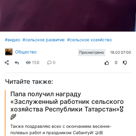
#видео
#сельское развитие
#сельское хозяйство
Общество
18.02 07:00
Просмотрено
158
0
0
Читайте также:
Папа получил награду
«Заслуженный работник сельского
хозяйства Республики Татарстан»🎖️
🌾
Также поздравляю всех с окончанием весенне-
полевых работ и праздником Сабантуй! 🤝🏼