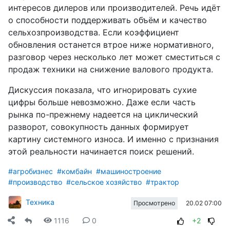
интересов дилеров или производителей. Речь идёт
о способности поддерживать объём и качество
сельхозпроизводства. Если коэффициент
обновления останется втрое ниже нормативного,
разговор через несколько лет может сместиться с
продаж техники на снижение валового продукта.
Дискуссия показала, что игнорировать сухие
цифры больше невозможно. Даже если часть
рынка по-прежнему надеется на циклический
разворот, совокупность данных формирует
картину системного износа. И именно с признания
этой реальности начинается поиск решений.
#агробизнес
#комбайн
#машиностроение
#производство
#сельское хозяйство
#трактор
Техника
20.02 07:00
Просмотрено
1116
0
+2