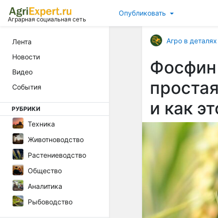
Опубликовать
Аграрная социальная сеть
Агро в деталях
Лента
Новости
Фосфин 
Видео
простая
События
и как э
РУБРИКИ
Техника
Животноводство
Растениеводство
Общество
Аналитика
Рыбоводство