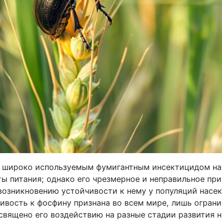
 широко используемым фумигантным инсектицидом на 
ты питания; однако его чрезмерное и неправильное пр
возникновению устойчивости к нему у популяций насе
чивость к фосфину признана во всем мире, лишь огран
священо его воздействию на разные стадии развития 