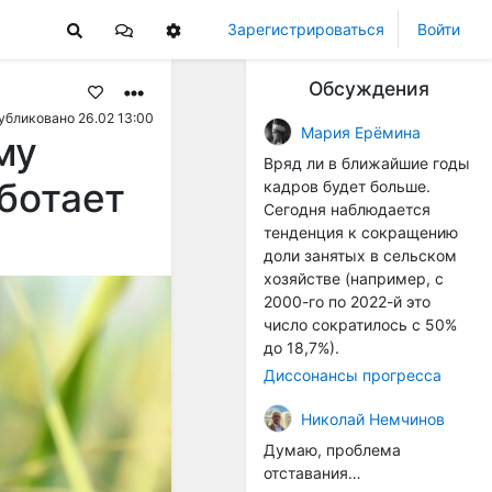
Зарегистрироваться
Войти
Обсуждения
убликовано 26.02 13:00
Мария Ерёмина
му
Вряд ли в ближайшие годы
ботает
кадров будет больше.
Сегодня наблюдается
тенденция к сокращению
доли занятых в сельском
хозяйстве (например, с
2000-го по 2022-й это
число сократилось с 50%
до 18,7%).
Диссонансы прогресса
Николай Немчинов
Думаю, проблема
отставания