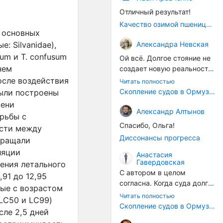
Отличный результат!
Качество озимой пшеницы 2026 год
 основных
Александра Невская
: Silvanidae),
eum и T. confusum
Ой всё. Долгое стояние не
нем
создает новую реальность.
Морские организмы всегда
осле воздействия
Читать полностью
накапливаются на судах.
Скопление судов в Ормузском проливе грозит катастрофическим распространением инвазивных видов
Были построены
Ежегодно суда идут в доки
мени
на чистку от тех самых
Александр Алтынов
рьбы с
организмов. И год за
Спасибо, Ольга!
ости между
годом, век за веком суда
Диссонансы прогресса
кращали
разносят эти самые
ляции
организмы по пути
Анастасия
Гавердовская
следования.
ения летального
С автором в целом
,91 до 12,95
согласна. Когда суда долго
ные с возрастом
стоят в теплой воде, на их
Читать полностью
LC50 и LC99)
корпусах активно
Скопление судов в Ормузском проливе грозит катастрофическим распространением инвазивных видов
сле 2,5 дней
накапливаются морские