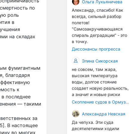
восприимчивость
организмы, и потом они
Ольга Лукьяничева
 смертность по
могут быть перенесены в
Александр, спасибо! Как
другие регионы. Поэтому
ую роль
всегда, сильный разбор
проблема вполне реальная
ития в
полетов!
— просто я бы говорила не
лучшения
"Самозакручивающаяся
о неизбежной катастрофе,
спираль деградации" - это
ями на складах
а о повышенном риске,
в точку.
который нельзя
Диссонансы прогресса
игнорировать. А так да 👍
Элина Сикорская
ным фумигантным
не совсем, там жара,
я, благодаря
высокая температура
эффективную
воды, долгое стояние
создает новую реальность,
емость к
а значит и новые риски
 в последнее
Скопление судов в Ормузском проливе грозит катастрофическим распространением инвазивных видов
менения — такими
Александра Невская
ветственных за
Да чепуха. Эти суда
5]. В настоящее
десятилетиями ходили
фину во многих