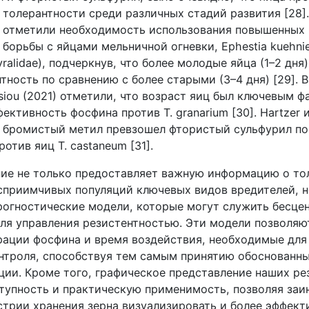
 толерантности среди различных стадий развития [28]
) отметили необходимость использования повышенных
 борьбы с яйцами мельничной огневки,
Ephestia
kuehnie
yralidae
), подчеркнув, что более молодые яйца (1–2 дня
ность по сравнению с более старыми (3–4 дня) [29]. В
siou
(2021) отметили, что возраст яиц был ключевым ф
фективность фосфина против
T
.
granarium
[30].
Hartzer
и
о бромистый метил превзошел фтористый сульфурил по
ротив яиц
T
.
castaneum
[31].
ие не только предоставляет важную информацию о то
сприимчивых популяций ключевых видов вредителей, н
рогностические модели, которые могут служить бесце
ля управления резистентностью. Эти модели позволяю
рации фосфина и время воздействия, необходимые дл
нтроля, способствуя тем самым принятию обоснованн
ции. Кроме того, графическое представление наших ре
тупность и практическую применимость, позволяя за
стрии хранения зерна визуализировать и более эффект