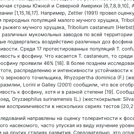
лючая страны Южной и Северной Америки [6,7,8,9,10], Аз
ании [1,15,16,17]. Например,
Zettler
(1991) провел оценк
 природных популяций малого мучного хрущака,
Tribo
 и рыжего мучного хрущака,
Tribolium
castaneum
(
Herbst
из различных мукомольных заводов по всей территори
ые подвергались воздействию различных доз фосфина
чивости. Среди 17 протестированных популяций
T
.
conf
ивость к фосфину. Что касается
T
.
castaneum
, то среди
осфину проявили 46% [18]. В более позднем исследова
тоте, распределению и интенсивности устойчивости к
го зернового точильщика,
Rhyzopertha
dominica
(
F
.) (
 Бразилии,
Lorini
и
Galley
(2001) сообщили, что все отоб
вость к фосфину, хотя и в разной степени [19]. Сообщ
коед,
Oryzaephilus
surinamensis
(
L
.) (жесткокрылые:
Silv
и восприимчивости в нескольких сериях тестов [20,21
ледований направлены на оценку толерантности к фос
ого насекомого, часто упуская из виду изучение уровн
 на других стадиях развития. Следовательно, это огр