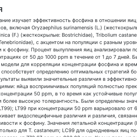
я
ание изучает эффективность фосфина в отношении яиц
в, включая Oryzaephilus surinamensis (L.) (жесткокрылые
ica (F.) (жесткокрылые: Bostrichidae), Tribolium castan
enebrionidae), с акцентом на популяции с разным уров
 к фосфину. Процент вылупления яиц анализировали п
трациях от 50 до 1000 ppm в течение от 1 до 7 дней. 
 модели для корреляции концентрации фосфина и вре
о способствует определению оптимальных стратегий бо
зультаты выявили значительные различия в эффективн
циями: яйца восприимчивых популяций полностью пре
концентрации 50 ppm, в то время как устойчивые попу
 более высокую толерантность. Были определены знач
LT99); LT99 при концентрации 50 ppm варьировало от 6
ркивает видоспецифичные различия и различия, связан
чивости к фосфину. Значения летальной концентрации (
только для T. castaneum; LC99 для однодневных яиц по