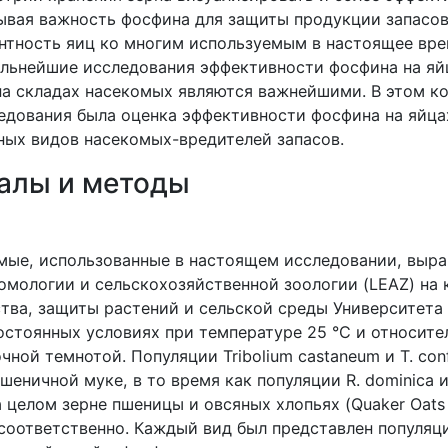
тывая важность фосфина для защиты продукции запасов
нтность яиц ко многим используемым в настоящее вр
альнейшие исследования эффективности фосфина на яй
а складах насекомых являются важнейшими. В этом к
едования была оценка эффективности фосфина на яйца
ных видов насекомых-вредителей запасов.
иалы и методы
мые, использованные в настоящем исследовании, выр
омологии и сельскохозяйственной зоологии (
LEAZ
) на
ства, защиты растений и сельской среды Университета
остоянных условиях при температуре 25 °
C
и относите
очной темнотой. Популяции
Tribolium
castaneum
и
T
.
con
пшеничной муке, в то время как популяции
R
.
dominica
 целом зерне пшеницы и овсяных хлопьях (
Quaker
Oats
соответственно. Каждый вид был представлен популяц