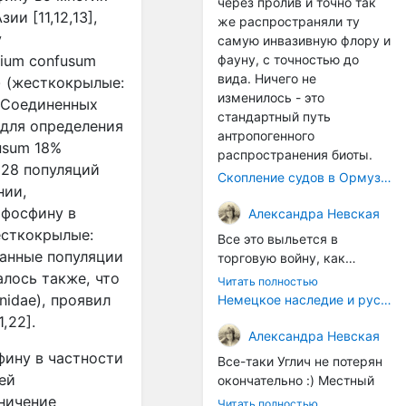
через пролив и точно так
ии [11,12,13],
же распространяли ту
у
самую инвазивную флору и
lium
confusum
фауну, с точностью до
вида. Ничего не
) (жесткокрылые:
изменилось - это
и Соединенных
стандартный путь
 для определения
антропогенного
usum
18%
распространения биоты.
 28 популяций
Скопление судов в Ормузском проливе грозит катастрофическим распространением инвазивных видов
нии,
 фосфину в
Александра Невская
жесткокрылые:
Все это выльется в
ранные популяции
торговую войну, как
алось также, что
печально известная война
Читать полностью
за Адыгейский сыр. Собаки
anidae
), проявил
Немецкое наследие и русский характер: история колбасного дела в Российской империи
на сене - кому это надо?
,22].
Когда региональный
Александра Невская
продукт начнут делать
фину в частности
Все-таки Углич не потерян
многие мастера региона, а
ей
окончательно :) Местный
не единицы энтузиастов,
институт сыроделия
аничение
Читать полностью