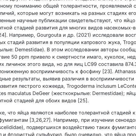
лному пониманию общей толерантности, проявляемой 
личий, которые могут возникать на разных стадиях ег
ленные научные публикации свидетельствуют, что яйцо
нтной стадией развития для многих видов насекомых-
,24]. Например,
Gourgouta
и др. (2021) исследовали во
ых стадий развития в популяции капрового жука,
Trog
ылые:
Demestidae
). В этом исследовании авторы сообщ
твие 50
ppm
привело к смертности имаго, куколок, н
х личинок этого вида, но для яиц
LC
99 составила 874
 пониженную восприимчивость к фосфину [23].
Athanass
дные результаты, выявив различия в восприимчивости
азвития пестрого кожееда,
Trogoderma
inclusum
LeCont
tes
maculatus
DeGeer
(жесткокрылые:
Dermestidae
); яй
тной стадией для обоих видов [25].
е, что яйца являются наиболее толерантной стадией к
умигантам [3,26,27]. Например, при изучении сеноедо
scelididae
), подвергшихся воздействию таких фумиганто
 и фтористый сульфурил, было очевидно, что яйца пр