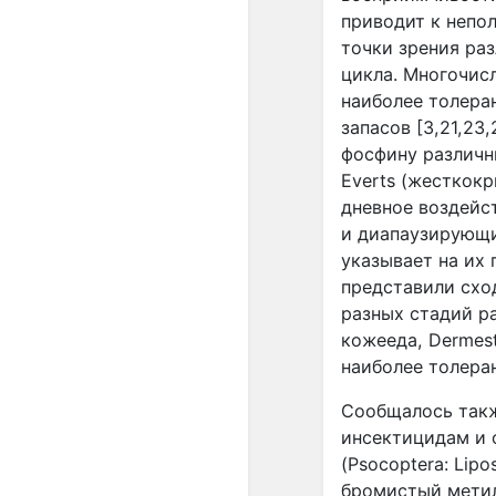
приводит к непо
точки зрения раз
цикла. Многочис
наиболее толера
запасов [3,21,23
фосфину различн
Everts
(жесткокр
дневное воздейс
и диапаузирующи
указывает на их
представили схо
разных стадий р
кожееда,
Dermes
наиболее толеран
Сообщалось такж
инсектицидам и ф
(
Psocoptera
:
Lipo
бромистый метил