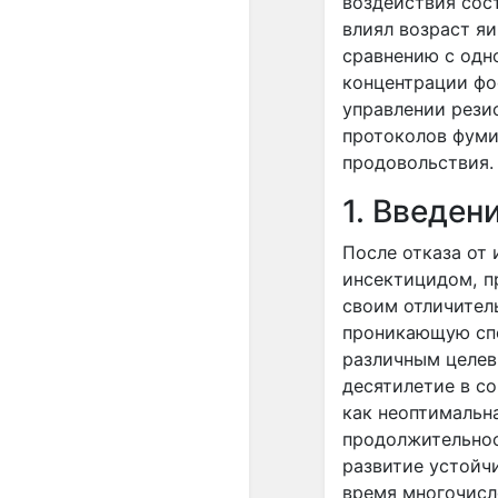
воздействия сос
влиял возраст я
сравнению с одн
концентрации фо
управлении рези
протоколов фуми
продовольствия.
1. Введен
После отказа от
инсектицидом, п
своим отличител
проникающую спо
различным целев
десятилетие в с
как неоптимальн
продолжительнос
развитие устойчи
время многочисл