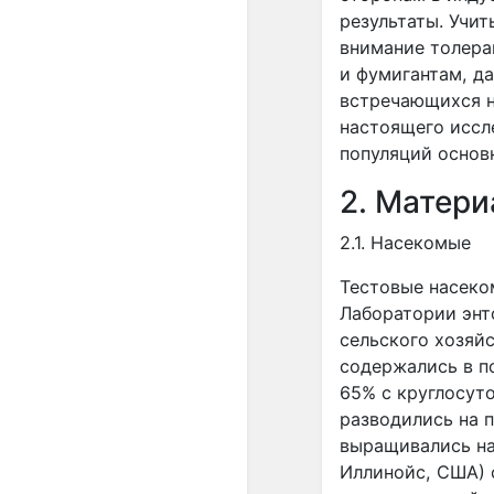
результаты. Учи
внимание толера
и фумигантам, д
встречающихся н
настоящего иссл
популяций основ
2. Матер
2.1. Насекомые
Тестовые насеко
Лаборатории энт
сельского хозяй
содержались в п
65% с круглосут
разводились на 
выращивались на
Иллинойс, США) 