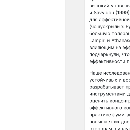
высокий уровень
и
Savvidou
(1999
для эффективной
(чешуекрылые:
P
большую толерант
Lampiri
и
Athanas
влияющим на эф
подчеркнули, чт
эффективности п
Наше исследован
устойчивых и во
разрабатывает п
инструментами д
оценить концент
эффективного ко
практике фумига
повышает их дос
сторонам в инду