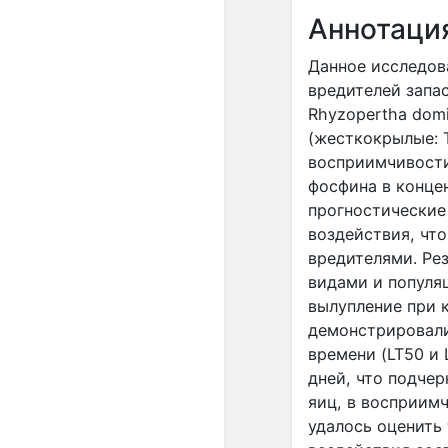
Аннотаци
Данное исследов
вредителей запасо
Rhyzopertha domin
(жесткокрылые: T
восприимчивости
фосфина в концен
прогностические
воздействия, чт
вредителями. Ре
видами и популя
вылупление при 
демонстрировали
времени (LT50 и 
дней, что подче
яиц, в восприим
удалось оценить 