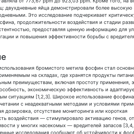
тавляла от 773,67 ppm до 923,03 ppm. Кроме того, на 
иц: двухдневные яйца демонстрировали более высокую
одневными. Это исследование подчеркивает критическ
сфина, продолжительности воздействия и стадии разв
стентностью, предоставляя ценную информацию для у
гации и повышения эффективности борьбы с вредител
ие
 использования бромистого метила фосфин стал основ
рименяемым на складах, где хранятся продукты питани
ьным преимуществам, включая простоту применения, 
собность, экономическую эффективность и адаптиру
ым ситуациям [1,2,3]. Широкое использование фосфина
очетании с неадекватными методами и условиями при
ая дозировка, отсутствие мониторинга или короткая
ть воздействия — стимулировало активацию генов, от
вости у многих насекомых — вредителей запасов [3,4,
енные исследования сообщают об устойчивости к фос