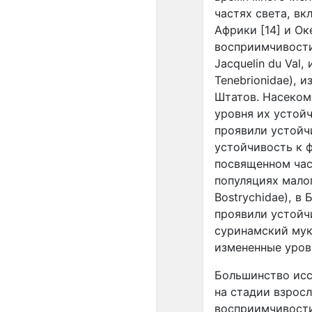
частях света, вк
Африки [14] и Оке
восприимчивости
Jacquelin
du
Val
,
Tenebrionidae
), 
Штатов. Насеком
уровня их устой
проявили устойч
устойчивость к ф
посвященном час
популяциях мало
Bostrychidae
), в
проявили устойчи
суринамский му
измененные уровн
Большинство исс
на стадии взросл
восприимчивости