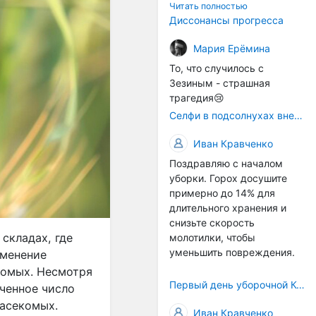
технологичности
Читать полностью
оборудования в
Диссонансы прогресса
перспективе напрямую
окажется связана с
Мария Ерёмина
кадрами. Их надо будет
То, что случилось с
все больше, чтобы
Зезиным - страшная
затыкать
трагедия😢
образовывающиеся
Селфи в подсолнухах вне закона: За проникновение на сельхозземли без разрешения хотят штрафовать
технологические дыры. И
это в рамках
Иван Кравченко
существующих реалий для
Поздравляю с началом
людей принимающих
уборки. Горох досушите
решения как раз хорошо,
примерно до 14% для
само село окажется при
длительного хранения и
деле, да и количество
снизьте скорость
задействованных в
складах, где
молотилки, чтобы
сельхозпоризводстве
уменьшить повреждения.
именение
кадров таким образом
вырастет.
комых. Несмотря
Первый день уборочной Компании 2026🫡Считаю открытым.
иченное число
насекомых.
Иван Кравченко