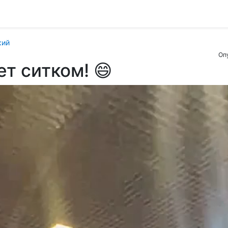
кий
Оп
ет ситком! 😄