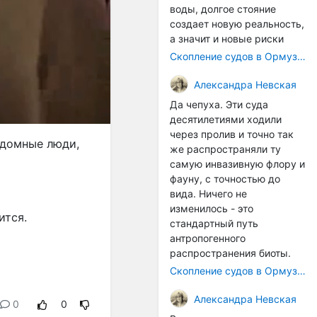
воды, долгое стояние
создает новую реальность,
а значит и новые риски
Скопление судов в Ормузском проливе грозит катастрофическим распространением инвазивных видов
Александра Невская
Да чепуха. Эти суда
десятилетиями ходили
через пролив и точно так
ндомные люди,
же распространяли ту
самую инвазивную флору и
фауну, с точностью до
вида. Ничего не
изменилось - это
ится.
стандартный путь
антропогенного
распространения биоты.
Скопление судов в Ормузском проливе грозит катастрофическим распространением инвазивных видов
Александра Невская
0
0