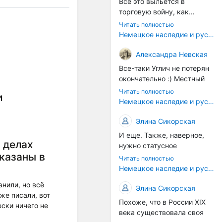
Все это выльется в
торговую войну, как
печально известная война
Читать полностью
за Адыгейский сыр. Собаки
Немецкое наследие и русский характер: история колбасного дела в Российской империи
на сене - кому это надо?
Когда региональный
Александра Невская
продукт начнут делать
Все-таки Углич не потерян
многие мастера региона, а
окончательно :) Местный
не единицы энтузиастов,
институт сыроделия
Читать полностью
вот тогда можно подумать
и
делает сейчас отличные
Немецкое наследие и русский характер: история колбасного дела в Российской империи
об этом. Пока рано, рано.
выдержанные сыры с
плесенью - хотя конечно,
Элина Сикорская
возродить рецепты
И еще. Также, наверное,
углицких колбасников
 делах
нужно статусное
было бы прекрасно. Только
сказаны в
законодательство. В
Читать полностью
это сегодня дело не
Европе есть защита
Немецкое наследие и русский характер: история колбасного дела в Российской империи
государства (в самом
географических указаний
лучшем случае оно могло
анили, но всё
— пармская ветчина не
Элина Сикорская
бы возродить плановую
же писали, вот
может производиться в
Похоже, что в России XIX
экономику, а не
ски ничего не
другом регионе. У нас это
века существовала своя
исторические ремесла,
почти не работает.