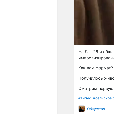
На бак 26 я общ
импровизированн
Как вам формат?
Получилось живо,
Смотрим первую 
#видео
#сельское 
Общество