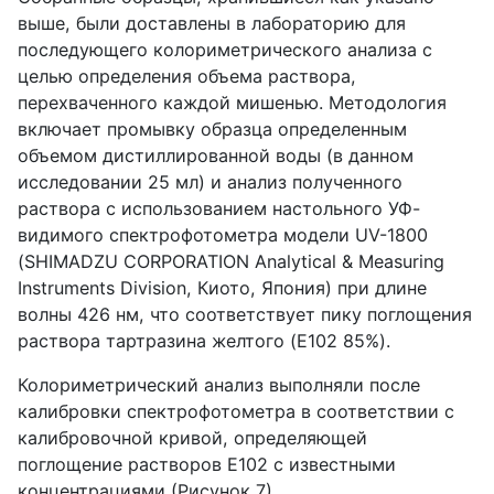
выше, были доставлены в лабораторию для
последующего колориметрического анализа с
целью определения объема раствора,
перехваченного каждой мишенью. Методология
включает промывку образца определенным
объемом дистиллированной воды (в данном
исследовании 25 мл) и анализ полученного
раствора с использованием настольного УФ-
видимого спектрофотометра модели
UV
-1800
(
SHIMADZU
CORPORATION
Analytical
&
Measuring
Instruments
Division
, Киото, Япония) при длине
волны 426 нм, что соответствует пику поглощения
раствора тартразина желтого (
E
102 85%).
Колориметрический анализ выполняли после
калибровки спектрофотометра в соответствии с
калибровочной кривой, определяющей
поглощение растворов
E
102 с известными
концентрациями (Рисунок 7).