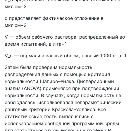
мкл·см−2
d
представляет фактическое отложение в
мкл·см−2
V
— объем рабочего раствора, распределенный во
время испытаний, в л·га−1
V
_
n
— нормализованный объем, равный 1000 л·га−1
Затем была проверена нормальность
распределения данных с помощью критерия
нормальности Шапиро–Уилка. Дисперсионный
анализ (
ANOVA
) применялся при подтверждении
нормальности. В случаях, когда нормальность не
соблюдалась, использовался непараметрический
ранговый критерий Краскела–Уоллиса. Все
статистические тесты выполнялись с
использованием свободной программной среды
для статистических вычислений и графики
R