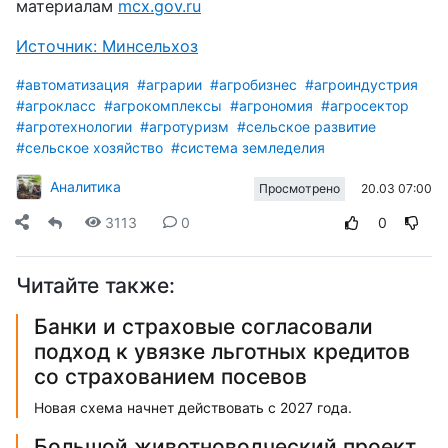
материалам
mcx.gov.ru
Источник: Минсельхоз
#автоматизация
#аграрии
#агробизнес
#агроиндустрия
#агрокласс
#агрокомплексы
#агрономия
#агросектор
#агротехнологии
#агротуризм
#сельское развитие
#сельское хозяйство
#система земледелия
Аналитика
20.03 07:00
Просмотрено
3113
0
0
Читайте также:
Банки и страховые согласовали
подход к увязке льготных кредитов
со страхованием посевов
Новая схема начнет действовать с 2027 года.
Большой животноводческий проект